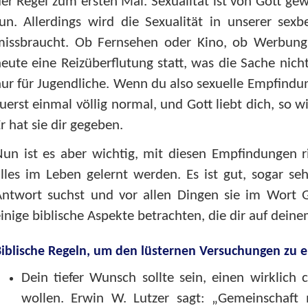
er Regel zum ersten Mal. Sexualität ist von Gott gew
un. Allerdings wird die Sexualität in unserer sex
missbraucht. Ob Fernsehen oder Kino, ob Werbung 
eute eine Reizüberflutung statt, was die Sache nicht
ur für Jugendliche. Wenn du also sexuelle Empfindun
uerst einmal völlig normal, und Gott liebt dich, so 
r hat sie dir gegeben.
un ist es aber wichtig, mit diesen Empfindungen r
lles im Leben gelernt werden. Es ist gut, sogar se
Antwort suchst und vor allen Dingen sie im Wort G
inige biblische Aspekte betrachten, die dir auf dei
iblische Regeln, um den lüsternen Versuchungen zu
Dein tiefer Wunsch sollte sein, einen wirklich 
wollen. Erwin W. Lutzer sagt: „Gemeinschaft 