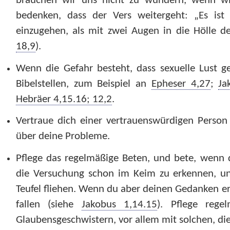
brauchen wir uns nicht zu wundern, wenn wir 
bedenken, dass der Vers weitergeht: „Es ist 
einzugehen, als mit zwei Augen in die Hölle d
18,9
).
Wenn die Gefahr besteht, dass sexuelle Lust g
Bibelstellen, zum Beispiel an
Epheser 4,27
;
Ja
Hebräer 4,15.16; 12,2
.
Vertraue dich einer vertrauenswürdigen Person
über deine Probleme.
Pflege das regelmäßige Beten, und bete, wenn 
die Versuchung schon im Keim zu erkennen, un
Teufel fliehen. Wenn du aber deinen Gedanken er
fallen (siehe
Jakobus 1,14.15
). Pflege rege
Glaubensgeschwistern, vor allem mit solchen, di