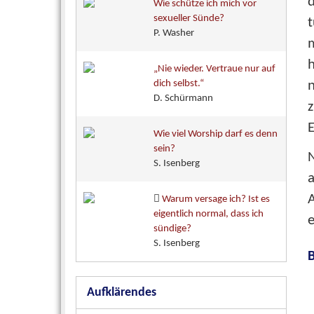
d
Wie schütze ich mich vor
sexueller Sünde?
t
P. Washer
h
„Nie wieder. Vertraue nur auf
n
dich selbst.“
D. Schürmann
z
E
Wie viel Worship darf es denn
sein?
N
S. Isenberg
a
Warum versage ich? Ist es
eigentlich normal, dass ich
e
sündige?
S. Isenberg
B
Aufklärendes