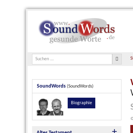
S
SoundWords
(SoundWords)
Biographie
©
Altes Testament