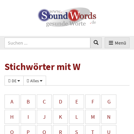
Menü
Stichwörter mit W
DE
Alles
A
B
C
D
E
F
G
H
I
J
K
L
M
N
O
P
Q
R
S
T
U