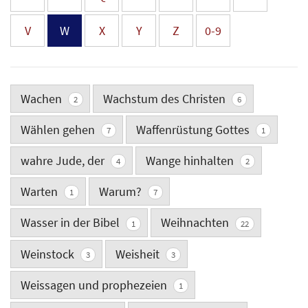
V
W
X
Y
Z
0-9
Wachen
Wachstum des Christen
2
6
Wählen gehen
Waffenrüstung Gottes
7
1
wahre Jude, der
Wange hinhalten
4
2
Warten
Warum?
1
7
Wasser in der Bibel
Weihnachten
1
22
Weinstock
Weisheit
3
3
Weissagen und prophezeien
1