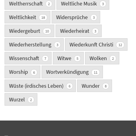
Weltherrschaft
Weltliche Musik
2
3
Weltlichkeit
Widersprüche
18
3
Wiedergeburt
Wiederheirat
10
3
Wiederherstellung
Wiederkunft Christi
3
12
Wissenschaft
Witwe
Wolken
7
5
2
Worship
Wortverkündigung
6
11
Wüste (irdisches Leben)
Wunder
6
8
Wurzel
2