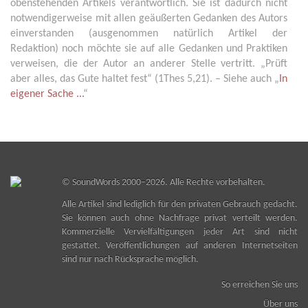
obenstehenden Artikels verantwortlich. Sie ist dadurch nicht
notwendigerweise mit allen geäußerten Gedanken des Autors
einverstanden (ausgenommen natürlich Artikel der
Redaktion) noch möchte sie auf alle Gedanken und Praktiken
verweisen, die der Autor an anderer Stelle vertritt. „Prüft
aber alles, das Gute haltet fest“ (1Thes 5,21). – Siehe auch „
In
eigener Sache ...
“
©
SoundWords
2000–2026. Alle Rechte vorbehalten.
Alle Artikel sind lediglich für den privaten Gebrauch gedacht.
Sie können auch ohne Nachfrage privat verteilt werden.
Kommerzielle Vervielfältigungen jeder Art sind nicht
gestattet. Veröffentlichungen auf anderen Internetseiten
sind nur nach Rücksprache möglich.
So erreichen Sie uns
Über uns