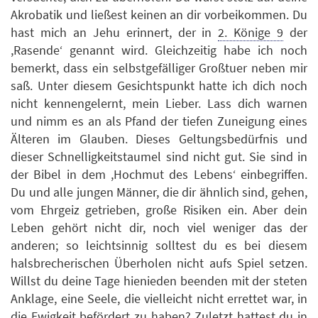
Akrobatik und ließest keinen an dir vorbeikommen. Du
hast mich an Jehu erinnert, der in
2. Könige 9
der
,Rasende‘ genannt wird. Gleichzeitig habe ich noch
bemerkt, dass ein selbstgefälliger Großtuer neben mir
saß. Unter diesem Gesichtspunkt hatte ich dich noch
nicht kennengelernt, mein Lieber. Lass dich warnen
und nimm es an als Pfand der tiefen Zuneigung eines
Älteren im Glauben. Dieses Geltungsbedürfnis und
dieser Schnelligkeitstaumel sind nicht gut. Sie sind in
der Bibel in dem ,Hochmut des Lebens‘ einbegriffen.
Du und alle jungen Männer, die dir ähnlich sind, gehen,
vom Ehrgeiz getrieben, große Risiken ein. Aber dein
Leben gehört nicht dir, noch viel weniger das der
anderen; so leichtsinnig solltest du es bei diesem
halsbrecherischen Überholen nicht aufs Spiel setzen.
Willst du deine Tage hienieden beenden mit der steten
Anklage, eine Seele, die vielleicht nicht errettet war, in
die Ewigkeit befördert zu haben? Zuletzt hattest du in