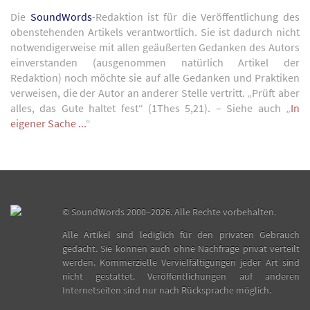
Die
SoundWords
-Redaktion ist für die Veröffentlichung des
obenstehenden Artikels verantwortlich. Sie ist dadurch nicht
notwendigerweise mit allen geäußerten Gedanken des Autors
einverstanden (ausgenommen natürlich Artikel der
Redaktion) noch möchte sie auf alle Gedanken und Praktiken
verweisen, die der Autor an anderer Stelle vertritt. „Prüft aber
alles, das Gute haltet fest“ (1Thes 5,21). – Siehe auch „
In
eigener Sache ...
“
©
SoundWords
2000–2026. Alle Rechte vorbehalten.
Alle Artikel sind lediglich für den privaten Gebrauch
gedacht. Sie können auch ohne Nachfrage privat verteilt
werden. Kommerzielle Vervielfältigungen jeder Art sind
nicht gestattet. Veröffentlichungen auf anderen
Internetseiten sind nur nach Rücksprache möglich.