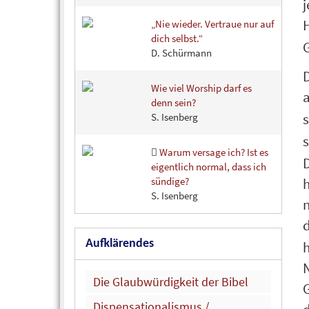
j
„Nie wieder. Vertraue nur auf
dich selbst.“
G
D. Schürmann
D
Wie viel Worship darf es
a
denn sein?
S. Isenberg
Warum versage ich? Ist es
D
eigentlich normal, dass ich
sündige?
h
S. Isenberg
n
d
Aufklärendes
h
N
Die Glaubwürdigkeit der Bibel
G
Dispensationalismus /