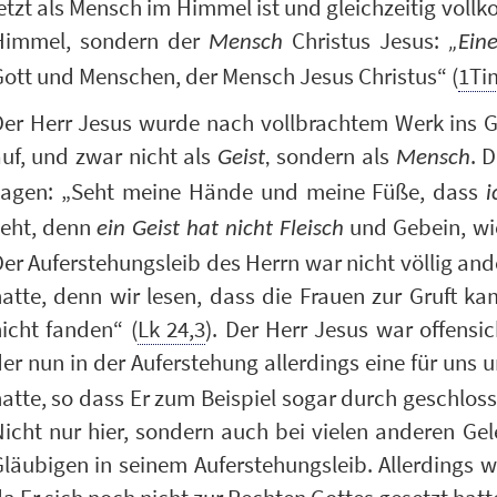
etzt als Mensch im Himmel ist und gleichzeitig vollko
Himmel, sondern der
Christus Jesus:
Mensch
„
Eine
ott und Menschen, der Mensch Jesus Christus“ (
1Ti
er Herr Jesus wurde nach vollbrachtem Werk ins Gr
uf, und zwar nicht als
sondern als
. 
Geist,
Mensch
sagen: „Seht meine Hände und meine Füße, dass
i
seht, denn
und Gebein, wie
ein Geist hat nicht Fleisch
er Auferstehungsleib des Herrn war nicht völlig ande
atte, denn wir lesen, dass die Frauen zur Gruft k
icht fanden“ (
Lk 24,3
). Der Herr Jesus war offensi
er nun in der Auferstehung allerdings eine für uns 
atte, so dass Er zum Beispiel sogar durch geschlos
icht nur hier, sondern auch bei vielen anderen Gel
läubigen in seinem Auferstehungsleib. Allerdings wa