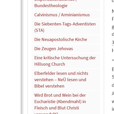
d
Bundestheologie
Calvinismus / Arminianismus
Die Siebenten-Tags-Adventisten
g
(STA)
d
Die Neuapostolische Kirche
3
Die Zeugen Jehovas
H
Eine kritische Untersuchung der
„
Hillsong Church
B
Elberfelder lesen und nichts
verstehen – NeÜ lesen und
d
Bibel verstehen
J
Wird Brot und Wein bei der
w
Eucharistie (Abendmahl) in
Fleisch und Blut Christi