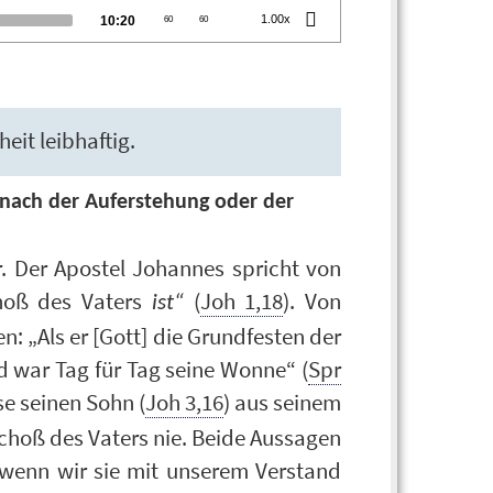
Total
1.00x
10:20
60
60
duration
eit leibhaftig.
 nach der Auferstehung oder der
r. Der Apostel Johannes spricht von
hoß des Vaters
(
Joh 1,18
). Von
ist“
: „Als er [Gott] die Grundfesten der
 war Tag für Tag seine Wonne“ (
Spr
se seinen Sohn (
Joh 3,16
) aus seinem
Schoß des Vaters nie. Beide Aussagen
 wenn wir sie mit unserem Verstand