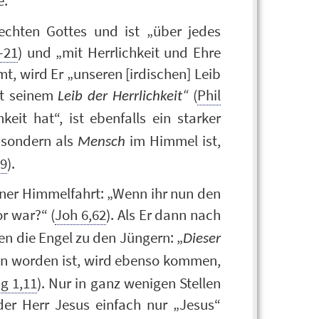
e.
echten Gottes und ist „über jedes
-21
) und „mit Herrlichkeit und Ehre
, wird Er „unseren [irdischen] Leib
it seinem
(
Phil
Leib der Herrlichkeit“
keit hat“, ist ebenfalls ein starker
, sondern als
im Himmel ist,
Mensch
39
).
iner Himmelfahrt: „Wenn ihr nun den
r war?“ (
Joh 6,62
). Als Er dann nach
n die Engel zu den Jüngern: „
Dieser
 worden ist, wird ebenso kommen,
g 1,11
). Nur in ganz wenigen Stellen
der Herr Jesus einfach nur „Jesus“