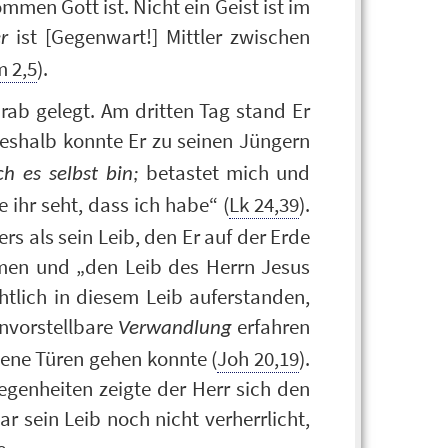
mmen Gott ist. Nicht ein Geist ist im
ist [Gegenwart!] Mittler zwischen
r
m 2,5
).
ab gelegt. Am dritten Tag stand Er
Deshalb konnte Er zu seinen Jüngern
betastet mich und
ch es selbst bin;
 ihr seht, dass ich habe“ (
Lk 24,39
).
rs als sein Leib, den Er auf der Erde
amen und „den Leib des Herrn Jesus
chtlich in diesem Leib auferstanden,
unvorstellbare
erfahren
Verwandlung
sene Türen gehen konnte (
Joh 20,19
).
egenheiten zeigte der Herr sich den
r sein Leib noch nicht verherrlicht,