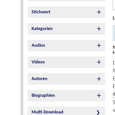
A
P
Stichwort
L
Kategorien
Audios
I
H
D
Videos
E
Autoren
E
8
Biographien
S
Multi-Download