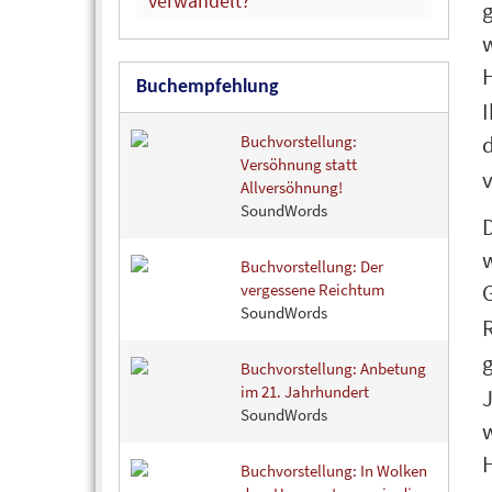
verwandelt?
g
w
H
Buchempfehlung
I
Buchvorstellung:
Versöhnung statt
Allversöhnung!
SoundWords
D
w
Buchvorstellung: Der
vergessene Reichtum
SoundWords
Buchvorstellung: Anbetung
im 21. Jahrhundert
SoundWords
Buchvorstellung: In Wolken