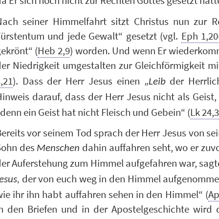
a Er sich noch nicht zur Rechten Gottes gesetzt hatt
Nach seiner Himmelfahrt sitzt Christus nun zur R
Fürstentum und jede Gewalt“ gesetzt (vgl.
Eph 1,20
ekrönt“ (
Heb 2,9
) worden. Und wenn Er wiederkommt
er Niedrigkeit umgestalten zur Gleichförmigkeit m
,21
). Dass der Herr Jesus einen „
der Herrlich
Leib
inweis darauf, dass der Herr Jesus nicht als Geist
denn ein Geist hat nicht Fleisch und Gebein“ (
Lk 24,
ereits vor seinem Tod sprach der Herr Jesus von se
Sohn des
dahin auffahren seht, wo er zuvo
Menschen
er Auferstehung zum Himmel aufgefahren war, sagte
der von euch weg in den Himmel aufgenommen
esus,
ie ihr ihn habt auffahren sehen in den Himmel“ (
Ap
in den Briefen und in der Apostelgeschichte wird 