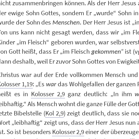
nicht zusammenbringen können. Als der Herr Jesus 
er ewige Sohn Gottes, sondern Er „wurde“ Sohn in 
wurde der Sohn des
. Der Herr Jesus ist „
Menschen
Von uns kann nicht gesagt werden, dass wir „im Fl
inder „im Fleisch“ geboren wurden, war selbstvers
on Gott heißt, dass Er „im Fleisch
ist (v
gekommen“
ann deshalb, weil Er zuvor Sohn Gottes von Ewigkeit
Christus war auf der Erde vollkommen Mensch und 
olosser 1,19
: „Es
das Wohlgefallen der ganzen F
war
heißt es in
Kolosser 2,9
ganz deutlich: „In ihm
w
eibhaftig.“ Als Mensch wohnt die ganze Fülle der Gott
etzte Bibelstelle (
Kol 2,9
) zeigt deutlich, dass sie 
ort „leibhaftig“ zeigt uns, dass der Herr Jesus nun
st. So ist besonders
Kolosser 2,9
einer der überzeuge