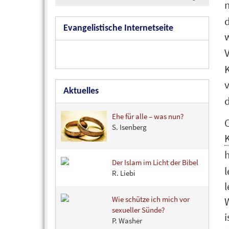
d
Evangelistische Internetseite
K
v
Aktuelles
d
Ehe für alle – was nun?
S. Isenberg
K
Der Islam im Licht der Bibel
l
R. Liebi
l
Wie schütze ich mich vor
W
sexueller Sünde?
i
P. Washer