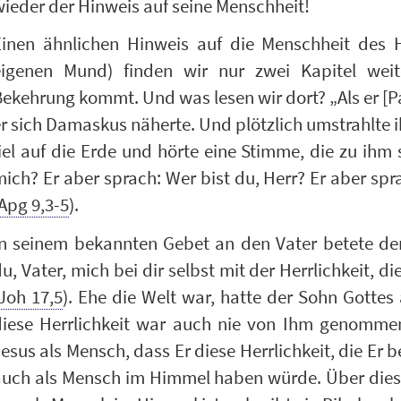
ieder der Hinweis auf seine Menschheit!
Einen ähnlichen Hinweis auf die Menschheit des 
eigenen Mund) finden wir nur zwei Kapitel wei
ekehrung kommt. Und was lesen wir dort? „Als er [P
r sich Damaskus näherte. Und plötzlich umstrahlte 
iel auf die Erde und hörte eine Stimme, die zu ihm 
ich? Er aber sprach: Wer bist du, Herr? Er aber spra
Apg 9,3-5
).
In seinem bekannten Gebet an den Vater betete der
u, Vater, mich bei dir selbst mit der Herrlichkeit, di
Joh 17,5
). Ehe die Welt war, hatte der Sohn Gottes 
diese Herrlichkeit war auch nie von Ihm genommen
esus als Mensch, dass Er diese Herrlichkeit, die Er b
auch als Mensch im Himmel haben würde. Über diese