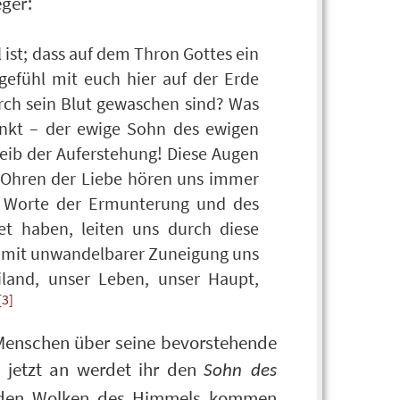
eger:
ist; dass auf dem Thron Gottes ein
gefühl mit euch hier auf der Erde
urch sein Blut gewaschen sind? Was
enkt – der ewige Sohn des ewigen
Leib der Auferstehung! Diese Augen
e Ohren der Liebe hören uns immer
r Worte der Ermunterung und des
et haben, leiten uns durch diese
gt mit unwandelbarer Zuneigung uns
iland, unser Leben, unser Haupt,
[3]
 Menschen über seine bevorstehende
 jetzt an werdet ihr den
Sohn des
f den Wolken des Himmels kommen