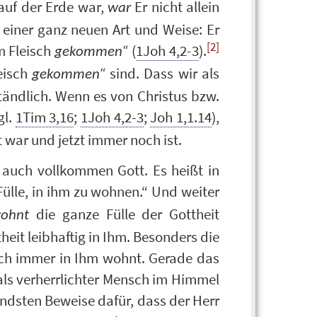
auf der Erde war,
Er nicht allein
war
einer ganz neuen Art und Weise: Er
[2]
im Fleisch
(
1Joh 4,2-3
).
gekommen“
eisch
sind. Dass wir als
gekommen“
tändlich. Wenn es von Christus bzw.
gl.
1Tim 3,16
;
1Joh 4,2-3
;
Joh 1,1.14
),
 war und jetzt immer noch ist.
auch vollkommen Gott. Es heißt in
ülle, in ihm zu wohnen.“ Und weiter
die ganze Fülle der Gottheit
ohnt
heit leibhaftig in Ihm. Besonders die
noch immer in Ihm wohnt. Gerade das
 als verherrlichter Mensch im Himmel
ndsten Beweise dafür, dass der Herr