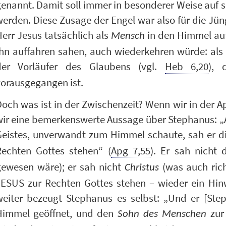
enannt. Damit soll immer in besonderer Weise auf 
erden. Diese Zusage der Engel war also für die Jün
err Jesus tatsächlich als
in den Himmel aufg
Mensch
hn auffahren sahen, auch wiederkehren würde: als 
der Vorläufer des Glaubens (vgl.
Heb 6,20
), 
vorausgegangen ist.
och was ist in der Zwischenzeit? Wenn wir in der A
ir eine bemerkenswerte Aussage über Stephanus: „Al
Geistes, unverwandt zum Himmel schaute, sah er di
Rechten Gottes stehen“ (
Apg 7,55
). Er sah nicht
gewesen wäre); er sah nicht
(was auch rich
Christus
JESUS zur Rechten Gottes stehen – wieder ein Hinw
weiter bezeugt Stephanus es selbst: „Und er [Step
Himmel geöffnet, und den
zur 
Sohn des Menschen