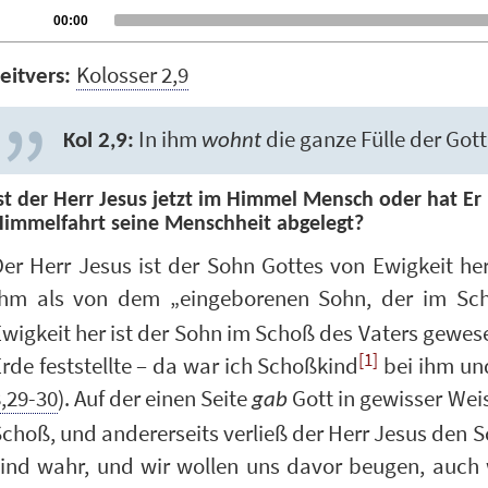
udio
Current
00:00
time
layer
Kolosser 2,9
eitvers:
In ihm
die ganze Fülle der Gotth
Kol 2,9:
wohnt
st der Herr Jesus jetzt im Himmel Mensch oder hat Er
immelfahrt seine Menschheit abgelegt?
er Herr Jesus ist der Sohn Gottes von Ewigkeit he
Ihm als von dem „eingeborenen Sohn, der im Sc
wigkeit her ist der Sohn im Schoß des Vaters gewesen
[1]
rde feststellte – da war ich Schoßkind
bei ihm und
,29-30
). Auf der einen Seite
Gott in gewisser Wei
gab
choß, und andererseits verließ der Herr Jesus den 
sind wahr, und wir wollen uns davor beugen, auch