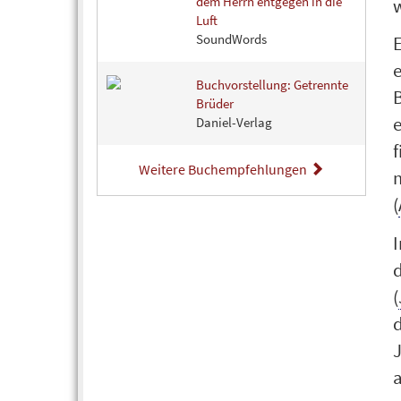
dem Herrn entgegen in die
w
Luft
SoundWords
Buchvorstellung: Getrennte
B
Brüder
e
Daniel-Verlag
f
Weitere Buchempfehlungen
m
(
d
(
J