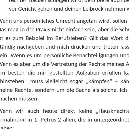
rechten Backen schlagen wird, dem biete auch de
vor Gericht gehen und deinen Leibrock nehmen w
enn uns persönliches Unrecht angetan wird, sollen
as mag in der Praxis nicht einfach sein, aber die Sch
st es zum Beispiel im Berufsleben? Gilt das Wort 
tändig nachgeben und mich drücken und treten lass
ein: Wenn es um persönliche Benachteiligungen und
enn es aber um die Vertretung der Rechte meines A
am besten die mir gestellten Aufgaben erfüllen 
„hinstehen“, muss vielleicht sogar „kämpfen“ – k
eine Rechte, sondern um die Sache als solche. Ich 
machen müssen.
Wenn wir auch heute direkt keine „Hausknecht
Ermahnung in
1. Petrus 2
allen, die in untergeordnet
haben: