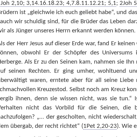
Joh 2,10; 3,14.16.18.23; 4,7.8.11.12.21; 5,1
;
2Joh 5
rüdern ist „gleichwie ich euch geliebt habe“, und das
auch wir schuldig sind, für die Brüder das Leben da
ir als Jünger unseres Herrn erkannt werden können.
ls der Herr Jesus auf dieser Erde war, fand Er keinen
können, obwohl Er der Schöpfer des Universums i
erberge. Als Er zu den Seinen kam, nahmen sie Ihn 
auf seinen Rechten. Er ging umher, wohltuend und
berwältigt waren, erntete aber für all seine Liebe
chmachvollen Kreuzestod. Selbst noch am Kreuz konnt
ergib ihnen, denn sie wissen nicht, was sie tun.“ 
Verhalten nicht das Vorbild für die Seinen, die 
achzufolgen? „… der gescholten, nicht wiederschalt,
em übergab, der recht richtet“ (
1Pet 2,20-23
). Wie 