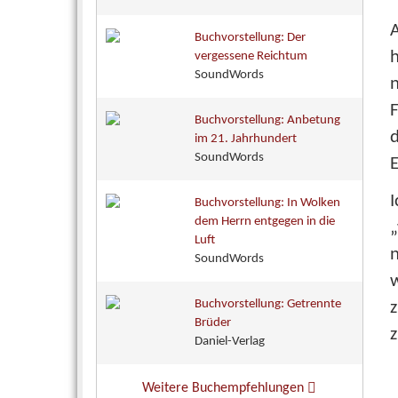
A
Buchvorstellung: Der
vergessene Reichtum
SoundWords
n
Buchvorstellung: Anbetung
d
im 21. Jahrhundert
SoundWords
E
I
Buchvorstellung: In Wolken
dem Herrn entgegen in die
„
Luft
n
SoundWords
w
Buchvorstellung: Getrennte
z
Brüder
z
Daniel-Verlag
Weitere Buchempfehlungen