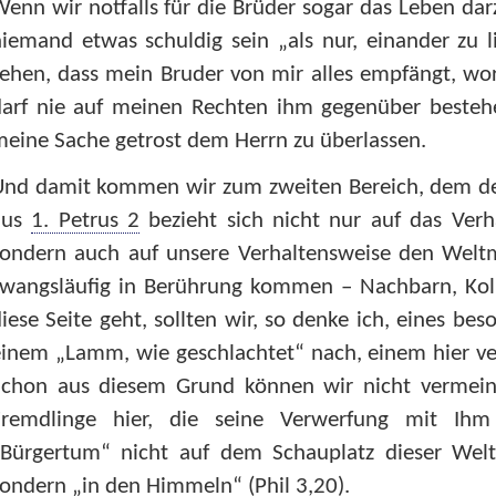
enn wir notfalls für die Brüder sogar das Leben da
iemand etwas schuldig sein „als nur, einander zu l
ehen, dass mein Bruder von mir alles empfängt, wor
darf nie auf meinen Rechten ihm gegenüber bestehe
eine Sache getrost dem Herrn zu überlassen.
Und damit kommen wir zum zweiten Bereich, dem der
aus
1. Petrus 2
bezieht sich nicht nur auf das Verh
sondern auch auf unsere Verhaltensweise den Welt
zwangsläufig in Berührung kommen – Nachbarn, Kol
iese Seite geht, sollten wir, so denke ich, eines be
inem „Lamm, wie geschlachtet“ nach, einem hier ve
Schon aus diesem Grund können wir nicht vermeint
Fremdlinge hier, die seine Verwerfung mit Ihm
„Bürgertum“ nicht auf dem Schauplatz dieser Welt
sondern „in den Himmeln“ (
Phil 3,20
).