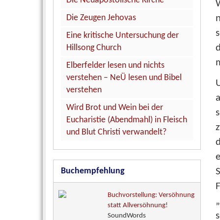
Die Neuapostolische Kirche
W
n
Die Zeugen Jehovas
s
Eine kritische Untersuchung der
Hillsong Church
m
Elberfelder lesen und nichts
verstehen – NeÜ lesen und Bibel
verstehen
Wird Brot und Wein bei der
Eucharistie (Abendmahl) in Fleisch
und Blut Christi verwandelt?
d
e
Buchempfehlung
Buchvorstellung: Versöhnung
statt Allversöhnung!
SoundWords