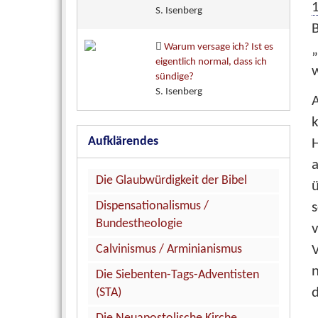
1
S. Isenberg
B
Warum versage ich? Ist es
„
eigentlich normal, dass ich
w
sündige?
S. Isenberg
A
Aufklärendes
H
Die Glaubwürdigkeit der Bibel
ü
Dispensationalismus /
s
Bundestheologie
v
Calvinismus / Arminianismus
n
Die Siebenten-Tags-Adventisten
d
(STA)