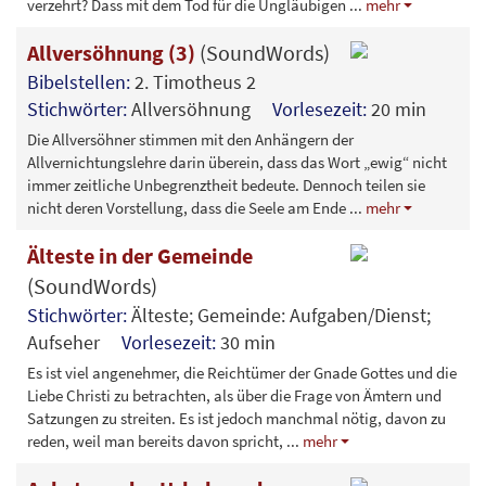
verzehrt? Dass mit dem Tod für die Ungläubigen
...
mehr
Allversöhnung (3)
(SoundWords)
Bibelstellen:
2. Timotheus 2
Stichwörter:
Allversöhnung
Vorlesezeit:
20 min
Die Allversöhner stimmen mit den Anhängern der
Allvernichtungslehre darin überein, dass das Wort „ewig“ nicht
immer zeitliche Unbegrenztheit bedeute. Dennoch teilen sie
nicht deren Vorstellung, dass die Seele am Ende
...
mehr
Älteste in der Gemeinde
(SoundWords)
Stichwörter:
Älteste; Gemeinde: Aufgaben/Dienst;
Aufseher
Vorlesezeit:
30 min
Es ist viel angenehmer, die Reichtümer der Gnade Gottes und die
Liebe Christi zu betrachten, als über die Frage von Ämtern und
Satzungen zu streiten. Es ist jedoch manchmal nötig, davon zu
reden, weil man bereits davon spricht,
...
mehr