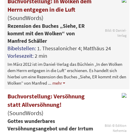
Buchvorstellung: In Wolken dem
Herrn entgegen in die Luft
(SoundWords)
Rezension des Buches „Siehe, ER
Bild: © Daniel-
kommt mit den Wolken“ von
Verlag
Manfred Schäller
Bibelstellen:
1. Thessalonicher 4; Matthäus 24
Vorlesezeit:
2 min
Im März 2012 ist im Daniel-Verlag das Büchlein „In den Wolken
dem Herrn entgegen in die Luft“ erschienen. Es handelt sich
hierbei um eine Rezension des Buches „Siehe, ER kommt mit den
Wolken“ von Manfred
...
mehr
Buchvorstellung: Versöhnung
statt Allversöhnung!
(SoundWords)
Gottes wunderbares
Bild: © Edition
Versöhnungsangebot und der Irrtum
Nehemia