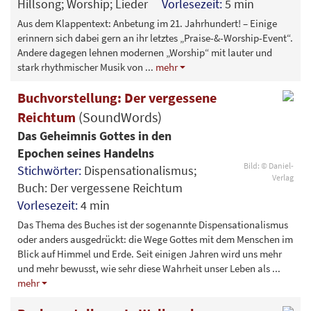
Hillsong; Worship; Lieder
Vorlesezeit:
5 min
Aus dem Klappentext: Anbetung im 21. Jahrhundert! – Einige
erinnern sich dabei gern an ihr letztes „Praise-&-Worship-Event“.
Andere dagegen lehnen modernen „Worship“ mit lauter und
stark rhythmischer Musik von
...
mehr
Buchvorstellung: Der vergessene
Reichtum
(SoundWords)
Das Geheimnis Gottes in den
Epochen seines Handelns
Bild: © Daniel-
Stichwörter:
Dispensationalismus;
Verlag
Buch: Der vergessene Reichtum
Vorlesezeit:
4 min
Das Thema des Buches ist der sogenannte Dispensationalismus
oder anders ausgedrückt: die Wege Gottes mit dem Menschen im
Blick auf Himmel und Erde. Seit einigen Jahren wird uns mehr
und mehr bewusst, wie sehr diese Wahrheit unser Leben als
...
mehr