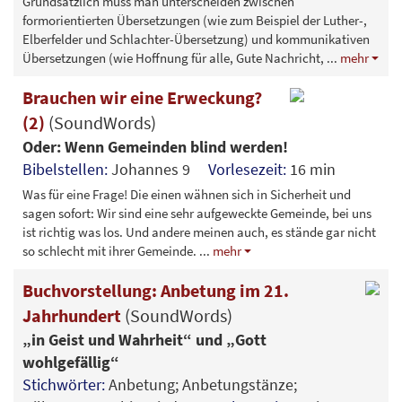
Grundsätzlich muss man unterscheiden zwischen
formorientierten Übersetzungen (wie zum Beispiel der Luther-,
Elberfelder und Schlachter-Übersetzung) und kommunikativen
Übersetzungen (wie Hoffnung für alle, Gute Nachricht,
...
mehr
Brauchen wir eine Erweckung?
(2)
(SoundWords)
Oder: Wenn Gemeinden blind werden!
Bibelstellen:
Johannes 9
Vorlesezeit:
16 min
Was für eine Frage! Die einen wähnen sich in Sicherheit und
sagen sofort: Wir sind eine sehr aufgeweckte Gemeinde, bei uns
ist richtig was los. Und andere meinen auch, es stände gar nicht
so schlecht mit ihrer Gemeinde.
...
mehr
Buchvorstellung: Anbetung im 21.
Jahrhundert
(SoundWords)
„in Geist und Wahrheit“ und „Gott
wohlgefällig“
Stichwörter:
Anbetung; Anbetungstänze;