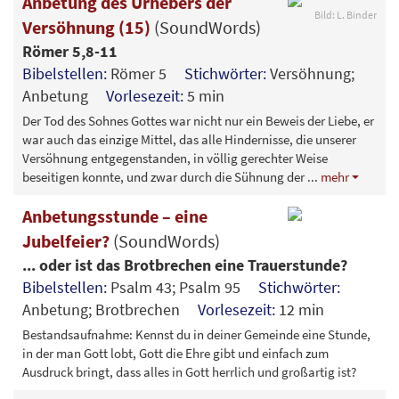
Anbetung des Urhebers der
Bild: L. Binder
Versöhnung (15)
(SoundWords)
Römer 5,8-11
Bibelstellen:
Römer 5
Stichwörter:
Versöhnung;
Anbetung
Vorlesezeit:
5 min
Der Tod des Sohnes Gottes war nicht nur ein Beweis der Liebe, er
war auch das einzige Mittel, das alle Hindernisse, die unserer
Versöhnung entgegenstanden, in völlig gerechter Weise
beseitigen konnte, und zwar durch die Sühnung der
...
mehr
Anbetungsstunde – eine
Jubelfeier?
(SoundWords)
... oder ist das Brotbrechen eine Trauerstunde?
Bibelstellen:
Psalm 43; Psalm 95
Stichwörter:
Anbetung; Brotbrechen
Vorlesezeit:
12 min
Bestandsaufnahme: Kennst du in deiner Gemeinde eine Stunde,
in der man Gott lobt, Gott die Ehre gibt und einfach zum
Ausdruck bringt, dass alles in Gott herrlich und großartig ist?