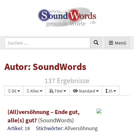
Menü
Autor: SoundWords
137 Ergebnisse
DE
Alles
Titel
Standard
25
(All)versöhnung – Ende gut,
alle(s) gut?
(SoundWords)
Artikel:
18
Stichwörter:
Allversöhnung