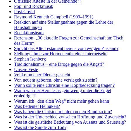
Offizielle Älteste in der Gemeinde?!
Pop- und Rockmusik
Post-Covid
Raymond Kenneth Campbell (1909–1991)
Reaktion auf eine Stellungnahme gegen die Lehre der
Haushaltungen
Redaktionsteam
Rezension: „30 aktuelle Fragen zur Gemeinschaft am Tisch
des Herrn“
Spricht das Alte Testament bereits vom ewigen Zustand?
Stellungnahme zur Hermeneutik einer Internetseite
Stephan Isenberg
Traditionalismus – eine Droge gegen die Angst!?
Unsere Feste
Vollkommener Diener gesucht
Von neuem geboren, ohne versiegelt zu sein?
Wann sollte eine Christin eine Kopfbedeckung tragen?
Wann war der Herr Jesus „ein wenig unter die Engel
erniedrigt“?
Warum ich „den alten Weg“ nicht mehr gehen kann
Was bedeutet Heiligkeit?
Was haben die Christen mit dem neuen Bund zu tun?
Was ist der Unterschied zwischen Hoffnung und Zuversicht?
Was ist die geistliche Bedeutung von Aussatz und Sauerteig?
Was ist die Sünde zum Tod?