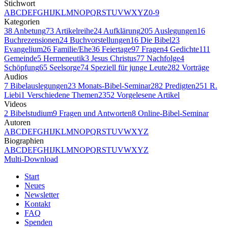
Stichwort
A
B
C
D
E
F
G
H
I
J
K
L
M
N
O
P
Q
R
S
T
U
V
W
X
Y
Z
0-9
Kategorien
38
Anbetung
73
Artikelreihe
24
Aufklärung
205
Auslegungen
16
Buchrezensionen
24
Buchvorstellungen
16
Die Bibel
23
Evangelium
26
Familie/Ehe
36
Feiertage
97
Fragen
4
Gedichte
111
Gemeinde
5
Hermeneutik
3
Jesus Christus
77
Nachfolge
4
Schöpfung
65
Seelsorge
74
Speziell für junge Leute
282
Vorträge
Audios
7
Bibelauslegungen
23
Monats-Bibel-Seminar
282
Predigten
251
R.
Liebi
1
Verschiedene Themen
2352
Vorgelesene Artikel
Videos
2
Bibelstudium
9
Fragen und Antworten
8
Online-Bibel-Seminar
Autoren
A
B
C
D
E
F
G
H
I
J
K
L
M
N
O
P
Q
R
S
T
U
V
W
X
Y
Z
Biographien
A
B
C
D
E
F
G
H
I
J
K
L
M
N
O
P
Q
R
S
T
U
V
W
X
Y
Z
Multi-Download
Start
Neues
Newsletter
Kontakt
FAQ
Spenden