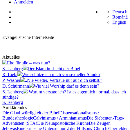
Anmelden
Deutsch
Română
English
Evangelistische Internetseite
Aktuelles
Ehe für alle – was nun?
S. Isenberg
Der Islam im Licht der Bibel
R. Liebi
Wie schütze ich mich vor sexueller Sünde?
P. Washer
„Nie wieder. Vertraue nur auf dich selbst.“
D. Schürmann
Wie viel Worship darf es denn sein?
S. Isenberg
Warum versage ich? Ist es eigentlich normal, dass ich
sündige?
S. Isenberg
Aufklärendes
Die Glaubwürdigkeit der Bibel
Dispensationalismus /
Bundestheologie
Calvinismus / Arminianismus
Die Siebenten-Tags-
Adventisten (STA)
Die Neuapostolische Kirche
Die Zeugen
Jehovas
Eine kritische Untersuchung der Hillsong Church
Elberfelder