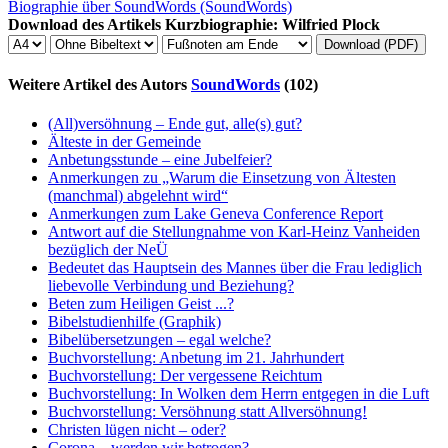
Biographie über
SoundWords
(SoundWords)
Download des Artikels
Kurzbiographie: Wilfried Plock
Download (PDF)
Weitere Artikel des Autors
SoundWords
(102)
(All)versöhnung – Ende gut, alle(s) gut?
Älteste in der Gemeinde
Anbetungsstunde – eine Jubelfeier?
Anmerkungen zu „Warum die Einsetzung von Ältesten
(manchmal) abgelehnt wird“
Anmerkungen zum Lake Geneva Conference Report
Antwort auf die Stellungnahme von Karl-Heinz Vanheiden
bezüglich der NeÜ
Bedeutet das Hauptsein des Mannes über die Frau lediglich
liebevolle Verbindung und Beziehung?
Beten zum Heiligen Geist ...?
Bibelstudienhilfe (Graphik)
Bibelübersetzungen – egal welche?
Buchvorstellung: Anbetung im 21. Jahrhundert
Buchvorstellung: Der vergessene Reichtum
Buchvorstellung: In Wolken dem Herrn entgegen in die Luft
Buchvorstellung: Versöhnung statt Allversöhnung!
Christen lügen nicht – oder?
Corona – werden wir betrogen?