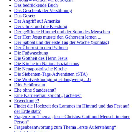
Das bedrückende Buch
Das Geschenk der Versöhnung
Das Gesetz
Der Angriff auf Amerika
Der Christ und die Kleidung
Der geöffnete Himmel und der Sohn des Menschen
Der Herr Jesus musste den Gehorsam lernen ...
Der Sabbat und der erste Tag der Woche (Sonntag)
Der Überrest in den Psalmen
Die Fußwaschung
Die Gottheit des Herrn Jesus
Die Kirche im Nationalsozialismus
Die Neuapostolische Kirche
Die Siebenten-Tags-Adventisten (STA)
Die Wortverkündigung ist langweilig ...!?
Dirk Schürmann
Ehe ohne Standesamt?
Eine Karrierefrau spricht „Tacheles“
Erweckung?!
Findet die Hochzeit des Lammes im Himmel und das Fest auf
der Erde statt?
Fragen zum Thema „Jesus Christus: Gott und Mensch in einer
Person“
Fragenbeantwortung zum Thema „erste Auferstehung“