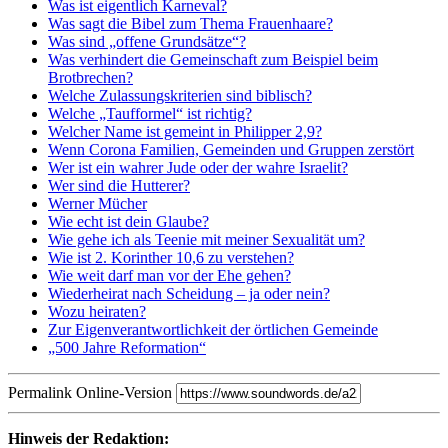
Was ist eigentlich Karneval?
Was sagt die Bibel zum Thema Frauenhaare?
Was sind „offene Grundsätze“?
Was verhindert die Gemeinschaft zum Beispiel beim
Brotbrechen?
Welche Zulassungskriterien sind biblisch?
Welche „Taufformel“ ist richtig?
Welcher Name ist gemeint in Philipper 2,9?
Wenn Corona Familien, Gemeinden und Gruppen zerstört
Wer ist ein wahrer Jude oder der wahre Israelit?
Wer sind die Hutterer?
Werner Mücher
Wie echt ist dein Glaube?
Wie gehe ich als Teenie mit meiner Sexualität um?
Wie ist 2. Korinther 10,6 zu verstehen?
Wie weit darf man vor der Ehe gehen?
Wiederheirat nach Scheidung – ja oder nein?
Wozu heiraten?
Zur Eigenverantwortlichkeit der örtlichen Gemeinde
„500 Jahre Reformation“
Permalink
Online-Version
Hinweis der Redaktion: