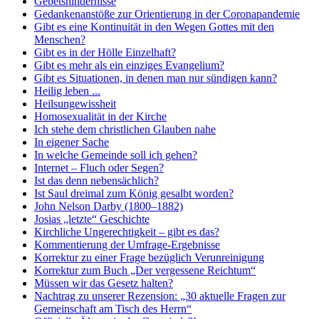
Gebetshindernisse
Gedankenanstöße zur Orientierung in der Coronapandemie
Gibt es eine Kontinuität in den Wegen Gottes mit den
Menschen?
Gibt es in der Hölle Einzelhaft?
Gibt es mehr als ein einziges Evangelium?
Gibt es Situationen, in denen man nur sündigen kann?
Heilig leben ...
Heilsungewissheit
Homosexualität in der Kirche
Ich stehe dem christlichen Glauben nahe
In eigener Sache
In welche Gemeinde soll ich gehen?
Internet – Fluch oder Segen?
Ist das denn nebensächlich?
Ist Saul dreimal zum König gesalbt worden?
John Nelson Darby (1800–1882)
Josias „letzte“ Geschichte
Kirchliche Ungerechtigkeit – gibt es das?
Kommentierung der Umfrage-Ergebnisse
Korrektur zu einer Frage bezüglich Verunreinigung
Korrektur zum Buch „Der vergessene Reichtum“
Müssen wir das Gesetz halten?
Nachtrag zu unserer Rezension: „30 aktuelle Fragen zur
Gemeinschaft am Tisch des Herrn“