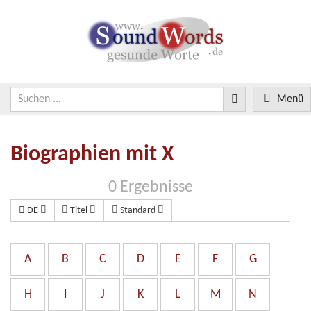
Menü
Biographien mit X
0 Ergebnisse
DE
Titel
Standard
A
B
C
D
E
F
G
H
I
J
K
L
M
N