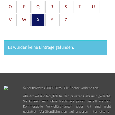
O
P
Q
R
S
T
U
V
W
X
Y
Z
Es wurden keine Einträge gefunden.
©
SoundWords
2000–2026. Alle Rechte vorbehalten.
Alle Artikel sind lediglich für den privaten Gebrauch gedacht.
Sie können auch ohne Nachfrage privat verteilt werden.
Kommerzielle Vervielfältigungen jeder Art sind nicht
gestattet. Veröffentlichungen auf anderen Internetseiten