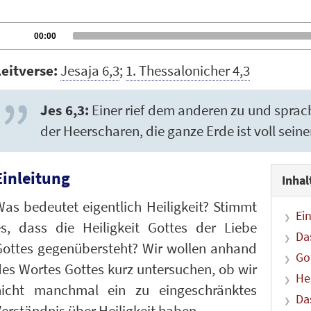
udio
Current
00:00
time
layer
Leitverse:
Jesaja 6,3
;
1. Thessalonicher 4,3
Jes 6,3:
Einer rief dem anderen zu und sprach: 
der Heerscharen, die ganze Erde ist voll seine
Einleitung
Inhal
as bedeutet eigentlich Heiligkeit? Stimmt
Ei
es, dass die Heiligkeit Gottes der Liebe
Da
Gottes gegenübersteht? Wir wollen anhand
Go
es Wortes Gottes kurz untersuchen, ob wir
He
nicht manchmal ein zu eingeschränktes
Da
erständnis über Heiligkeit haben.