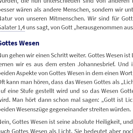
wurden, die nun unterschieden sind von anderen 
besser wären als andere Menschen, sondern wir un
atur von unseren Mitmenschen. Wir sind für Gott b
alater 1,4
uns sagt, von Gott „herausgenommen aus d
Gottes Wesen
un gehen wir einen Schritt weiter. Gottes Wesen ist 
lernen wir es aus dem ersten Johannesbrief. Und 
beiden Aspekte von Gottes Wesen in dem einen Wort
ft kann man hören, dass das Wesen Gottes als „Lic
uf eine Stufe gestellt wird und so das Wesen Gott
wird. Man hört dann schon mal sagen: „Gott ist Li
beiden Wesenszüge gegeneinander streiten würden.
ein, Gottes Wesen ist seine absolute Heiligkeit, un
Gottes Wesen als Licht. Sie bedeutet aber noch
auch