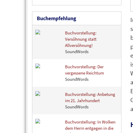
Buchempfehlung
I
Buchvorstellung:
b
Versöhnung statt
p
Allversöhnung!
SoundWords
e
Buchvorstellung: Der
vergessene Reichtum
SoundWords
a
Buchvorstellung: Anbetung
G
im 21. Jahrhundert
SoundWords
a
Buchvorstellung: In Wolken
dem Herrn entgegen in die