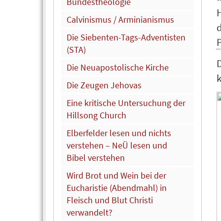
Bundestheologie
Calvinismus / Arminianismus
d
Die Siebenten-Tags-Adventisten
P
(STA)
D
Die Neuapostolische Kirche
k
Die Zeugen Jehovas
Eine kritische Untersuchung der
Hillsong Church
Elberfelder lesen und nichts
verstehen – NeÜ lesen und
Bibel verstehen
Wird Brot und Wein bei der
Eucharistie (Abendmahl) in
Fleisch und Blut Christi
verwandelt?