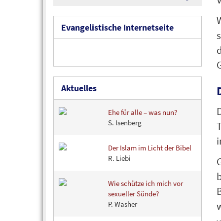
Evangelistische Internetseite
s
d
Aktuelles
Ehe für alle – was nun?
S. Isenberg
T
i
Der Islam im Licht der Bibel
R. Liebi
G
Wie schütze ich mich vor
sexueller Sünde?
P. Washer
w