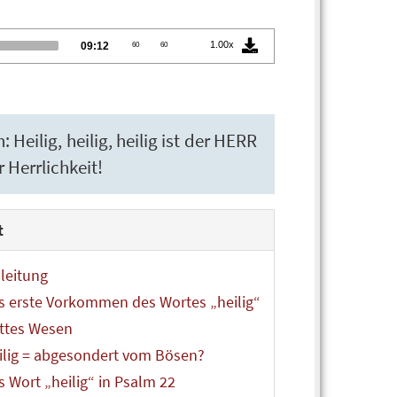
Total
1.00x
09:12
60
60
duration
Heilig, heilig, heilig ist der HERR
r Herrlichkeit!
t
nleitung
s erste Vorkommen des Wortes „heilig“
ttes Wesen
ilig = abgesondert vom Bösen?
s Wort „heilig“ in Psalm 22