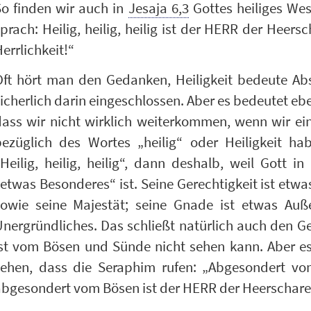
So finden wir auch in
Jesaja 6,3
Gottes heiliges Wes
prach: Heilig, heilig, heilig ist der HERR der Heersc
errlichkeit!“
Oft hört man den Gedanken, Heiligkeit bedeute A
icherlich darin eingeschlossen. Aber es bedeutet e
ass wir nicht wirklich weiterkommen, wenn wir ein
bezüglich des Wortes „heilig“ oder Heiligkeit h
Heilig, heilig, heilig“, dann deshalb, weil Gott i
etwas Besonderes“ ist. Seine Gerechtigkeit ist etw
sowie seine Majestät; seine Gnade ist etwas Auß
nergründliches. Das schließt natürlich auch den G
st vom Bösen und Sünde nicht sehen kann. Aber es i
sehen, dass die Seraphim rufen: „Abgesondert v
abgesondert vom Bösen ist der HERR der Heerschare