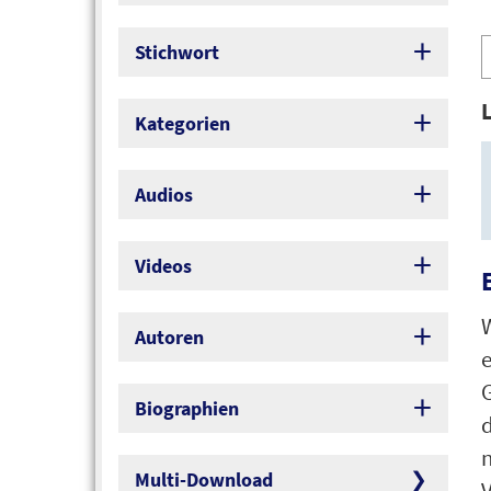
A
Stichwort
P
Kategorien
Audios
Videos
W
Autoren
Biographien
d
Multi-Download
V