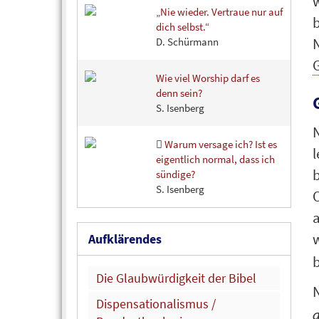
„Nie wieder. Vertraue nur auf
dich selbst.“
N
D. Schürmann
G
Wie viel Worship darf es
denn sein?
S. Isenberg
N
Warum versage ich? Ist es
eigentlich normal, dass ich
sündige?
S. Isenberg
O
a
Aufklärendes
Die Glaubwürdigkeit der Bibel
N
Dispensationalismus /