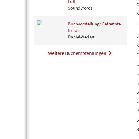
Luft
SoundWords
s
H
Buchvorstellung: Getrennte
Brüder
Daniel-Verlag
s
d
Weitere Buchempfehlungen
„
„
U
i