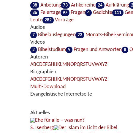
Anbetung
Artikelreihe
Aufklärung
38
73
24
Feiertage
Fragen
Gedichte
Gem
36
97
4
111
Leute
Vorträge
282
Audios
Bibelauslegungen
Monats-Bibel-Semina
7
23
Videos
Bibelstudium
Fragen und Antworten
On
2
9
8
Autoren
A
B
C
D
E
F
G
H
I
J
K
L
M
N
O
P
Q
R
S
T
U
V
W
X
Y
Z
Biographien
A
B
C
D
E
F
G
H
I
J
K
L
M
N
O
P
Q
R
S
T
U
V
W
X
Y
Z
Multi-Download
Evangelistische Internetseite
Aktuelles
Ehe für alle – was nun?
S. Isenberg
Der Islam im Licht der Bibel