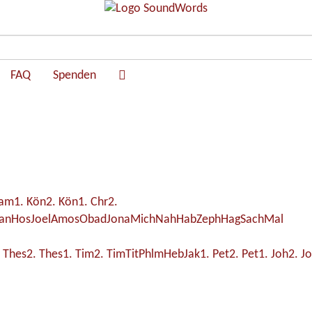
FAQ
Spenden
Sam
1. Kön
2. Kön
1. Chr
2.
an
Hos
Joel
Amos
Obad
Jona
Mich
Nah
Hab
Zeph
Hag
Sach
Mal
. Thes
2. Thes
1. Tim
2. Tim
Tit
Phlm
Heb
Jak
1. Pet
2. Pet
1. Joh
2. J