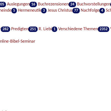
Auslegungen
Buchrezensionen
Buchvorstellungen
205
16
24
einde
Hermeneutik
Jesus Christus
Nachfolge
Sc
5
3
77
4
r
Predigten
R. Liebi
Verschiedene Themen
282
251
1
2352
line-Bibel-Seminar