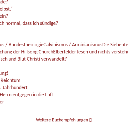
nde?
elbst.“
ein?
ch normal, dass ich sündige?
us / Bundestheologie
Calvinismus / Arminianismus
Die Siebente
uchung der Hillsong Church
Elberfelder lesen und nichts verste
isch und Blut Christi verwandelt?
ung!
e Reichtum
. Jahrhundert
Herrn entgegen in die Luft
er
Weitere Buchempfehlungen