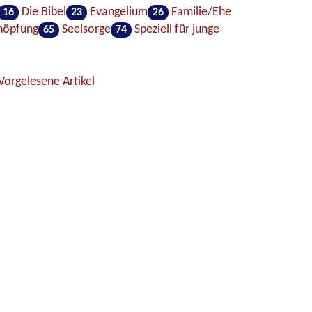
Die Bibel
Evangelium
Familie/Ehe
16
23
26
höpfung
Seelsorge
Speziell für junge
65
74
Vorgelesene Artikel