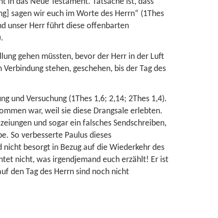
ht in das Neue Testament. Tatsache ist, dass
ng] sagen wir euch im Worte des Herrn“ (
1Thes
und unser Herr führt diese offenbarten
).
üllung gehen müssten, bevor der Herr in der Luft
n Verbindung stehen, geschehen, bis der Tag des
ung und Versuchung (
1Thes 1,6; 2,14
;
2Thes 1,4
).
ommen war, weil sie diese Drangsale erlebten.
hezeiungen und sogar ein falsches Sendschreiben,
e. So verbesserte Paulus dieses
d nicht besorgt in Bezug auf die Wiederkehr des
tet nicht, was irgendjemand euch erzählt! Er ist
auf den Tag des Herrn sind noch nicht