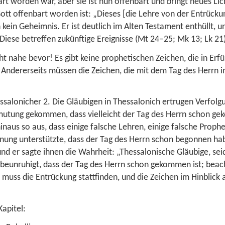
rt worden war, aber sie ist nun offenbart und bringt neues Lic
ott offenbart worden ist: „Dieses [die Lehre von der Entrücku
rn kein Geheimnis. Er ist deutlich im Alten Testament enthüllt, 
iese betreffen zukünftige Ereignisse (
Mt 24–25
;
Mk 13
;
Lk 21
ht nahe bevor! Es gibt keine prophetischen Zeichen, die in Erf
 Andererseits müssen die Zeichen, die mit dem Tag des Herrn i
ssalonicher 2
. Die Gläubigen in Thessalonich ertrugen Verfolg
mutung gekommen, dass vielleicht der Tag des Herrn schon gek
hinaus so aus, dass einige falsche Lehren, einige falsche Prop
inung unterstützte, dass der Tag des Herrn schon begonnen hab
und er sagte ihnen die Wahrheit: „Thessalonische Gläubige, sei
t beunruhigt, dass der Tag des Herrn schon gekommen ist; beach
 muss die Entrückung stattfinden, und die Zeichen im Hinblick 
Kapitel: