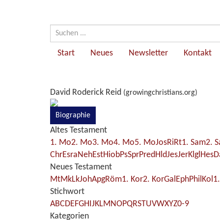
Start
Neues
Newsletter
Kontakt
David Roderick Reid
(growingchristians.org)
Biographie
Altes Testament
1. Mo
2. Mo
3. Mo
4. Mo
5. Mo
Jos
Ri
Rt
1. Sam
2. 
Chr
Esra
Neh
Est
Hiob
Ps
Spr
Pred
Hld
Jes
Jer
Klgl
Hes
D
Neues Testament
Mt
Mk
Lk
Joh
Apg
Röm
1. Kor
2. Kor
Gal
Eph
Phil
Kol
1
Stichwort
A
B
C
D
E
F
G
H
I
J
K
L
M
N
O
P
Q
R
S
T
U
V
W
X
Y
Z
0-9
Kategorien