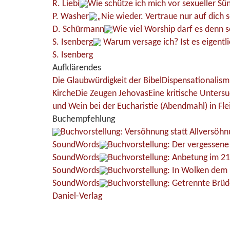
R. Liebi
Wie schütze ich mich vor sexueller Sü
P. Washer
„Nie wieder. Vertraue nur auf dich s
D. Schürmann
Wie viel Worship darf es denn s
S. Isenberg
Warum versage ich? Ist es eigentli
S. Isenberg
Aufklärendes
Die Glaubwürdigkeit der Bibel
Dispensationalism
Kirche
Die Zeugen Jehovas
Eine kritische Unters
und Wein bei der Eucharistie (Abendmahl) in Fle
Buchempfehlung
Buchvorstellung: Versöhnung statt Allversöhn
SoundWords
Buchvorstellung: Der vergessen
SoundWords
Buchvorstellung: Anbetung im 21
SoundWords
Buchvorstellung: In Wolken dem 
SoundWords
Buchvorstellung: Getrennte Brüd
Daniel-Verlag