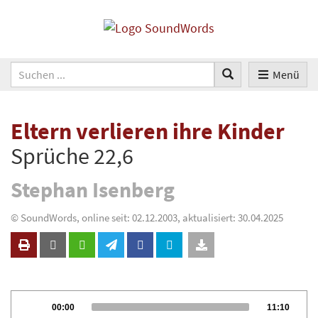
Menü
Eltern verlieren ihre Kinder
Sprüche 22,6
Stephan Isenberg
© SoundWords, online seit: 02.12.2003, aktualisiert: 30.04.2025
Audio
Current
Total
00:00
11:10
Player
time
duration