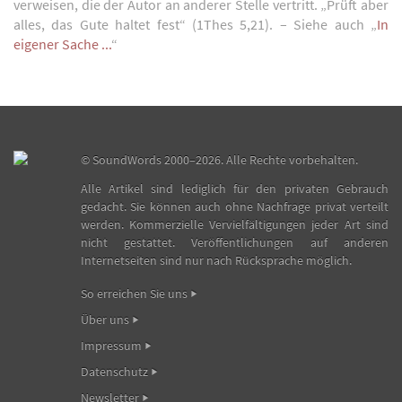
verweisen, die der Autor an anderer Stelle vertritt. „Prüft aber
alles, das Gute haltet fest“ (1Thes 5,21). – Siehe auch „
In
eigener Sache ...
“
©
SoundWords
2000–2026. Alle Rechte vorbehalten.
Alle Artikel sind lediglich für den privaten Gebrauch
gedacht. Sie können auch ohne Nachfrage privat verteilt
werden. Kommerzielle Vervielfältigungen jeder Art sind
nicht gestattet. Veröffentlichungen auf anderen
Internetseiten sind nur nach Rücksprache möglich.
So erreichen Sie uns
Über uns
Impressum
Datenschutz
Newsletter