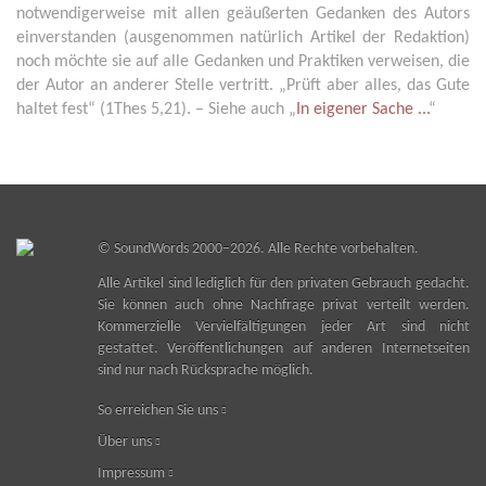
notwendigerweise mit allen geäußerten Gedanken des Autors
einverstanden (ausgenommen natürlich Artikel der Redaktion)
noch möchte sie auf alle Gedanken und Praktiken verweisen, die
der Autor an anderer Stelle vertritt. „Prüft aber alles, das Gute
haltet fest“ (1Thes 5,21). – Siehe auch „
In eigener Sache ...
“
©
SoundWords
2000–2026. Alle Rechte vorbehalten.
Alle Artikel sind lediglich für den privaten Gebrauch gedacht.
Sie können auch ohne Nachfrage privat verteilt werden.
Kommerzielle Vervielfältigungen jeder Art sind nicht
gestattet. Veröffentlichungen auf anderen Internetseiten
sind nur nach Rücksprache möglich.
So erreichen Sie uns
Über uns
Impressum