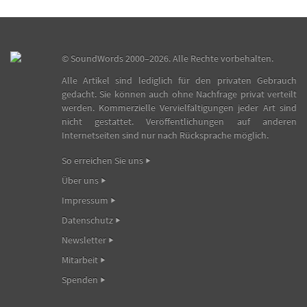
©
SoundWords
2000–2026. Alle Rechte vorbehalten.
Alle Artikel sind lediglich für den privaten Gebrauch
gedacht. Sie können auch ohne Nachfrage privat verteilt
werden. Kommerzielle Vervielfältigungen jeder Art sind
nicht gestattet. Veröffentlichungen auf anderen
Internetseiten sind nur nach Rücksprache möglich.
So erreichen Sie uns
Über uns
Impressum
Datenschutz
Newsletter
Mitarbeit
Spenden