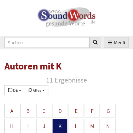
Menü
Autoren mit K
11 Ergebnisse
DE
Alles
A
B
C
D
E
F
G
H
I
J
K
L
M
N