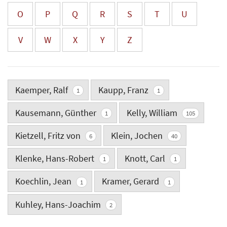
O
P
Q
R
S
T
U
V
W
X
Y
Z
Kaemper, Ralf
Kaupp, Franz
1
1
Kausemann, Günther
Kelly, William
1
105
Kietzell, Fritz von
Klein, Jochen
6
40
Klenke, Hans-Robert
Knott, Carl
1
1
Koechlin, Jean
Kramer, Gerard
1
1
Kuhley, Hans-Joachim
2