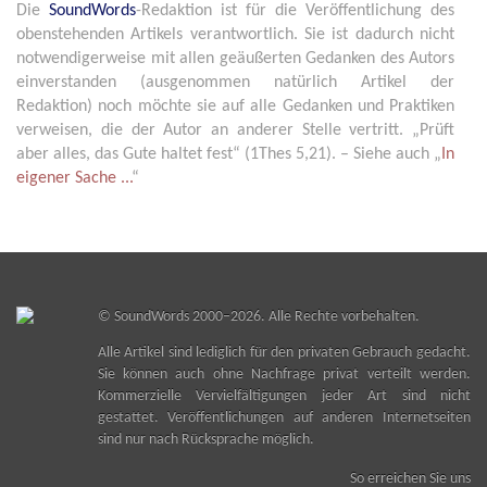
Die
SoundWords
-Redaktion ist für die Veröffentlichung des
obenstehenden Artikels verantwortlich. Sie ist dadurch nicht
notwendigerweise mit allen geäußerten Gedanken des Autors
einverstanden (ausgenommen natürlich Artikel der
Redaktion) noch möchte sie auf alle Gedanken und Praktiken
verweisen, die der Autor an anderer Stelle vertritt. „Prüft
aber alles, das Gute haltet fest“ (1Thes 5,21). – Siehe auch „
In
eigener Sache ...
“
©
SoundWords
2000–2026. Alle Rechte vorbehalten.
Alle Artikel sind lediglich für den privaten Gebrauch gedacht.
Sie können auch ohne Nachfrage privat verteilt werden.
Kommerzielle Vervielfältigungen jeder Art sind nicht
gestattet. Veröffentlichungen auf anderen Internetseiten
sind nur nach Rücksprache möglich.
So erreichen Sie uns