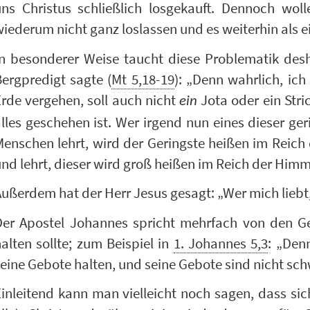
uns Christus schließlich losgekauft. Dennoch wol
iederum nicht ganz loslassen und es weiterhin als ei
n besonderer Weise taucht diese Problematik desha
ergpredigt sagte (
Mt 5,18-19
): „Denn wahrlich, ic
rde vergehen, soll auch nicht
Jota oder ein Stri
ein
lles geschehen ist. Wer irgend nun eines dieser ge
enschen lehrt, wird der Geringste heißen im Reich 
nd lehrt, dieser wird groß heißen im Reich der Himm
ußerdem hat der Herr Jesus gesagt: „Wer mich liebt,
Der Apostel Johannes spricht mehrfach von den G
alten sollte; zum Beispiel in
1. Johannes 5,3
: „Denn
eine Gebote halten, und seine Gebote sind nicht sch
inleitend kann man vielleicht noch sagen, dass sic