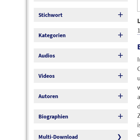
A
P
Stichwort
1
Kategorien
Audios
I
Videos
Autoren
Biographien
e
Multi-Download