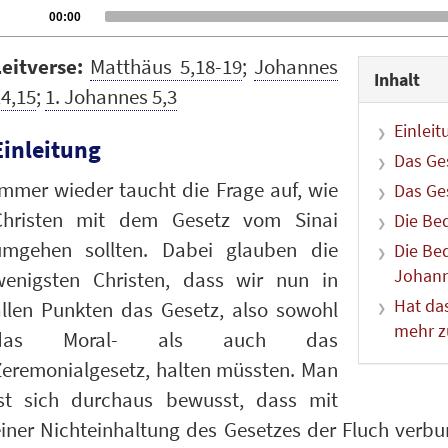
udio
Current
00:00
time
layer
Leitverse:
Matthäus 5,18-19
;
Johannes
Inhalt
4,15
;
1. Johannes 5,3
Einleit
Einleitung
Das Ge
mmer wieder taucht die Frage auf, wie
Das Ge
Christen mit dem Gesetz vom Sinai
Die Be
umgehen sollten. Dabei glauben die
Die Be
Johann
wenigsten Christen, dass wir nun in
Hat da
allen Punkten das Gesetz, also sowohl
mehr z
das Moral- als auch das
Zeremonialgesetz, halten müssten. Man
ist sich durchaus bewusst, dass mit
iner Nichteinhaltung des Gesetzes der Fluch verbu