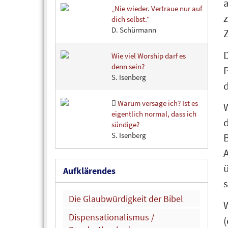
„Nie wieder. Vertraue nur auf
z
dich selbst.“
D. Schürmann
Z
D
Wie viel Worship darf es
denn sein?
P
S. Isenberg
Warum versage ich? Ist es
eigentlich normal, dass ich
sündige?
S. Isenberg
B
A
ü
Aufklärendes
s
Die Glaubwürdigkeit der Bibel
W
Dispensationalismus /
(