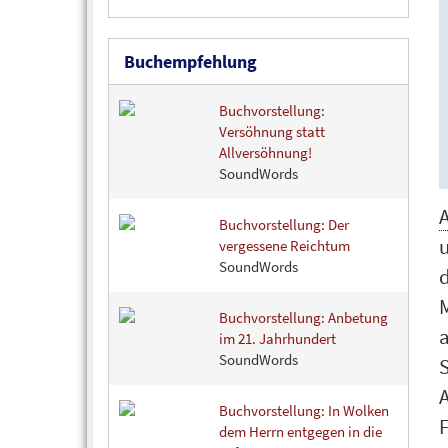
Buchempfehlung
Buchvorstellung:
Versöhnung statt
Allversöhnung!
SoundWords
Buchvorstellung: Der
vergessene Reichtum
SoundWords
d
Buchvorstellung: Anbetung
a
im 21. Jahrhundert
SoundWords
A
Buchvorstellung: In Wolken
F
dem Herrn entgegen in die