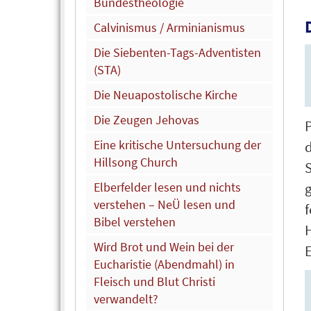
Bundestheologie
Calvinismus / Arminianismus
Die Siebenten-Tags-Adventisten
(STA)
Die Neuapostolische Kirche
Die Zeugen Jehovas
Eine kritische Untersuchung der
d
Hillsong Church
S
Elberfelder lesen und nichts
verstehen – NeÜ lesen und
f
Bibel verstehen
Wird Brot und Wein bei der
E
Eucharistie (Abendmahl) in
Fleisch und Blut Christi
verwandelt?