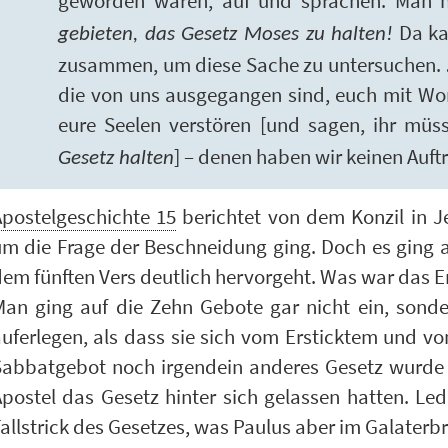
geworden waren, auf und sprachen: Man 
Da ka
gebieten, das Gesetz Moses zu halten!
zusammen, um diese Sache zu untersuchen.
die von uns ausgegangen sind, euch mit Wo
eure Seelen verstören [und sagen, ihr müs
] – denen haben wir keinen Auft
Gesetz halten
Apostelgeschichte 15
berichtet von dem Konzil in Je
um die Frage der Beschneidung ging. Doch es ging
em fünften Vers deutlich hervorgeht. Was war das E
Man ging auf die Zehn Gebote gar nicht ein, sond
uferlegen, als dass sie sich vom Ersticktem und vo
Sabbatgebot noch irgendein anderes Gesetz wurde w
postel das Gesetz hinter sich gelassen hatten. Led
allstrick des Gesetzes, was Paulus aber im Galaterbrie