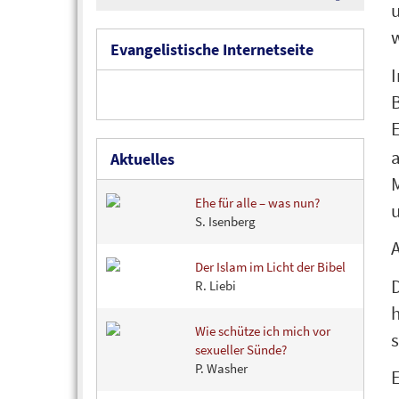
w
Evangelistische Internetseite
I
B
E
a
Aktuelles
M
Ehe für alle – was nun?
u
S. Isenberg
A
Der Islam im Licht der Bibel
R. Liebi
h
Wie schütze ich mich vor
s
sexueller Sünde?
P. Washer
E