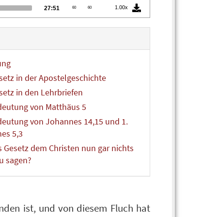
Total
1.00x
27:51
60
60
duration
ung
setz in der Apostelgeschichte
setz in den Lehrbriefen
deutung von Matthäus 5
deutung von Johannes 14,15 und 1.
es 5,3
s Gesetz dem Christen nun gar nichts
u sagen?
nden ist, und von diesem Fluch hat