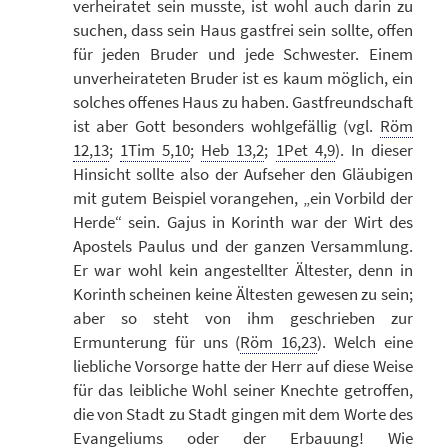
verheiratet sein musste, ist wohl auch darin zu
suchen, dass sein Haus gastfrei sein sollte, offen
für jeden Bruder und jede Schwester. Einem
unverheirateten Bruder ist es kaum möglich, ein
solches offenes Haus zu haben. Gastfreundschaft
ist aber Gott besonders wohlgefällig (vgl.
Röm
12,13
;
1Tim 5,10
;
Heb 13,2
;
1Pet 4,9
). In dieser
Hinsicht sollte also der Aufseher den Gläubigen
mit gutem Beispiel vorangehen, „ein Vorbild der
Herde“ sein. Gajus in Korinth war der Wirt des
Apostels Paulus und der ganzen Versammlung.
Er war wohl kein angestellter Ältester, denn in
Korinth scheinen keine Ältesten gewesen zu sein;
aber so steht von ihm geschrieben zur
Ermunterung für uns (
Röm 16,23
). Welch eine
liebliche Vorsorge hatte der Herr auf diese Weise
für das leibliche Wohl seiner Knechte getroffen,
die von Stadt zu Stadt gingen mit dem Worte des
Evangeliums oder der Erbauung! Wie