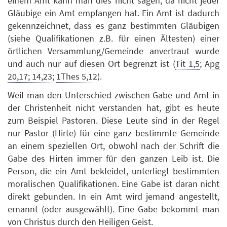
einem Amt kann man dies nicht sagen, da nicht jeder
Gläubige ein Amt empfangen hat. Ein Amt ist dadurch
gekennzeichnet, dass es ganz bestimmten Gläubigen
(siehe Qualifikationen z.B. für einen Ältesten) einer
örtlichen Versammlung/Gemeinde anvertraut wurde
und auch nur auf diesen Ort begrenzt ist (
Tit 1,5
;
Apg
20,17; 14,23
;
1Thes 5,12
).
Weil man den Unterschied zwischen Gabe und Amt in
der Christenheit nicht verstanden hat, gibt es heute
zum Beispiel Pastoren. Diese Leute sind in der Regel
nur Pastor (Hirte) für eine ganz bestimmte Gemeinde
an einem speziellen Ort, obwohl nach der Schrift die
Gabe des Hirten immer für den ganzen Leib ist. Die
Person, die ein Amt bekleidet, unterliegt bestimmten
moralischen Qualifikationen. Eine Gabe ist daran nicht
direkt gebunden. In ein Amt wird jemand angestellt,
ernannt (oder ausgewählt). Eine Gabe bekommt man
von Christus durch den Heiligen Geist.