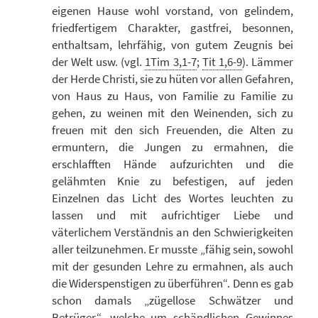
eigenen Hause wohl vorstand, von gelindem,
friedfertigem Charakter, gastfrei, besonnen,
enthaltsam, lehrfähig, von gutem Zeugnis bei
der Welt usw. (vgl.
1Tim 3,1-7
;
Tit 1,6-9
). Lämmer
der Herde Christi, sie zu hüten vor allen Gefahren,
von Haus zu Haus, von Familie zu Familie zu
gehen, zu weinen mit den Weinenden, sich zu
freuen mit den sich Freuenden, die Alten zu
ermuntern, die Jungen zu ermahnen, die
erschlafften Hände aufzurichten und die
gelähmten Knie zu befestigen, auf jeden
Einzelnen das Licht des Wortes leuchten zu
lassen und mit aufrichtiger Liebe und
väterlichem Verständnis an den Schwierigkeiten
aller teilzunehmen. Er musste „fähig sein, sowohl
mit der gesunden Lehre zu ermahnen, als auch
die Widerspenstigen zu überführen“. Denn es gab
schon damals „zügellose Schwätzer und
Betrüger“, welche um schändlichen Gewinnes