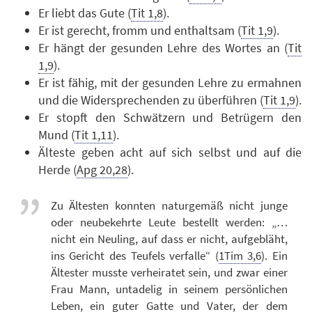
Er liebt das Gute (
Tit 1,8
).
Er ist gerecht, fromm und enthaltsam (
Tit 1,9
).
Er hängt der gesunden Lehre des Wortes an (
Tit
1,9
).
Er ist fähig, mit der gesunden Lehre zu ermahnen
und die Widersprechenden zu überführen (
Tit 1,9
).
Er stopft den Schwätzern und Betrügern den
Mund (
Tit 1,11
).
Älteste geben acht auf sich selbst und auf die
Herde (
Apg 20,28
).
Zu Ältesten konnten naturgemäß nicht junge
oder neubekehrte Leute bestellt werden: „…
nicht ein Neuling, auf dass er nicht, aufgebläht,
ins Gericht des Teufels verfalle“ (
1Tim 3,6
). Ein
Ältester musste verheiratet sein, und zwar einer
Frau Mann, untadelig in seinem persönlichen
Leben, ein guter Gatte und Vater, der dem