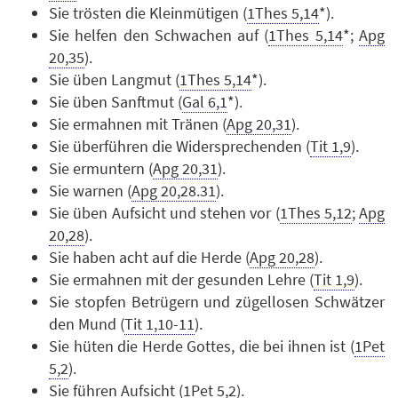
Sie trösten die Kleinmütigen (
1Thes 5,14
*).
Sie helfen den Schwachen auf (
1Thes 5,14
*;
Apg
20,35
).
Sie üben Langmut (
1Thes 5,14
*).
Sie üben Sanftmut (
Gal 6,1
*).
Sie ermahnen mit Tränen (
Apg 20,31
).
Sie überführen die Widersprechenden (
Tit 1,9
).
Sie ermuntern (
Apg 20,31
).
Sie warnen (
Apg 20,28.31
).
Sie üben Aufsicht und stehen vor (
1Thes 5,12
;
Apg
20,28
).
Sie haben acht auf die Herde (
Apg 20,28
).
Sie ermahnen mit der gesunden Lehre (
Tit 1,9
).
Sie stopfen Betrügern und zügellosen Schwätzer
den Mund (
Tit 1,10-11
).
Sie hüten die Herde Gottes, die bei ihnen ist (
1Pet
5,2
).
Sie führen Aufsicht (
1Pet 5,2
).