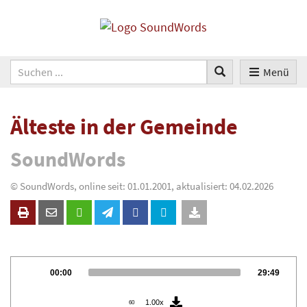
Menü
Älteste in der Gemeinde
SoundWords
© SoundWords, online seit: 01.01.2001, aktualisiert: 04.02.2026
Audio
Current
Total
00:00
29:49
Player
time
duration
1.00x
60