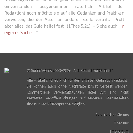
notwendigerweise mit allen geäußerten Gedanken des Autors
einverstanden (ausgenommen natürlich Artikel der
Redaktion) noch möchte sie auf alle Gedanken und Praktiken
verweisen, die der Autor an anderer Stelle vertritt. „Prüft
aber alles, das Gute haltet fest“ (1Thes 5,21). – Siehe auch „
In
eigener Sache ...
“
©
SoundWords
2000–2026. Alle Rechte vorbehalten.
Alle Artikel sind lediglich für den privaten Gebrauch gedacht.
Sie können auch ohne Nachfrage privat verteilt werden.
Kommerzielle Vervielfältigungen jeder Art sind nicht
gestattet. Veröffentlichungen auf anderen Internetseiten
sind nur nach Rücksprache möglich.
So erreichen Sie uns
Über uns
Impressum