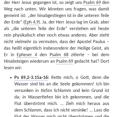
der Herr Jesus gegangen ist, so zeigt uns
Psalm 69
den
Weg nach unten. Wir könnten uns fragen, was damit
gemeint ist: „der hinabgestiegen ist in die unteren Teile
der Erde“ (
Eph 4,9
). Ja, der Herr Jesus lag im Grab, aber
als „die unteren Teile der Erde“ verstehen wir heute
rein physikalisch eher noch etwas anderes. Aber steht
nicht vielmehr zu vermuten, dass der Apostel Paulus –
das heißt eigentlich insbesondere der Heilige Geist, als
Er in
Epheser 4
den
Psalm 68
zitierte – bei dem
Hinabsteigen wiederum an
Psalm 69
gedacht hat? Dort
lesen wir:
Ps 69,2-3.15a-16
:
Rette mich, o Gott, denn die
Wasser sind bis an die Seele gekommen! Ich bin
versunken in
tiefen
Schlamm und kein Grund ist
da; in Wassertiefen bin ich gekommen, und die
Flut überströmt mich. … Zieh mich heraus aus
dem Schlamm, dass ich nicht versinke! … Lass die
Flut der Wasser mich nicht überströmen und die