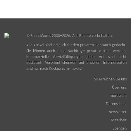
©
SoundWords
2000–2026. Alle Rechte vorbehalten.
Alle Artikel sind lediglich für den privaten Gebrauch gedacht.
Sie können auch ohne Nachfrage privat verteilt werden.
Kommerzielle Vervielfältigungen jeder Art sind nicht
gestattet. Veröffentlichungen auf anderen Internetseiten
sind nur nach Rücksprache möglich.
So erreichen Sie uns
Über uns
Impressum
Datenschutz
Newsletter
Mitarbeit
Spenden