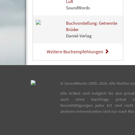
Luft
SoundWords
Buchvorstellung: Getrennte
Brüder
Daniel-Verlag
Weitere Buchempfehlungen
©
SoundWords
2000–2026. Alle Rechte vo
Alle Artikel sind lediglich für den pri
auch ohne Nachfrage privat ver
Vervielfältigungen jeder Art sind nicht
anderen Internetseiten sind nur nach Rü