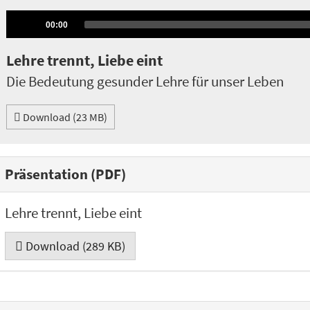
Audio
Current
00:00
time
Player
Lehre trennt, Liebe eint
Die Bedeutung gesunder Lehre für unser Leben
Download (23 MB)
Präsentation (PDF)
Lehre trennt, Liebe eint
Download (289 KB)