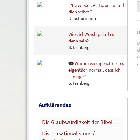
„Nie wieder. Vertraue nur auf
dich selbst.“
D. Schürmann
H
Wie viel Worship darf es
denn sein?
S. Isenberg
d
n
a
Warum versage ich? Ist es
eigentlich normal, dass ich
sündige?
S. Isenberg
Aufklärendes
Die Glaubwürdigkeit der Bibel
Dispensationalismus /