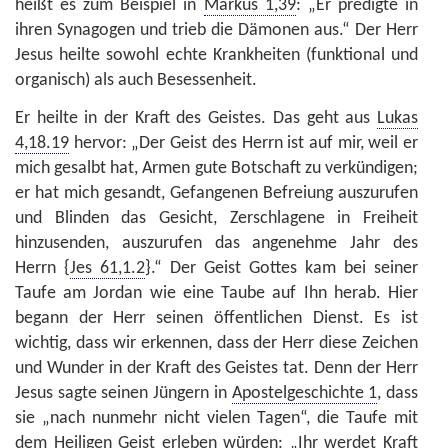
heißt es zum Beispiel in
Markus 1,39
: „Er predigte in
ihren Synagogen und trieb die Dämonen aus.“ Der Herr
Jesus heilte sowohl echte Krankheiten (funktional und
organisch) als auch Besessenheit.
Er heilte in der Kraft des Geistes. Das geht aus
Lukas
4,18.19
hervor: „Der Geist des Herrn ist auf mir, weil er
mich gesalbt hat, Armen gute Botschaft zu verkündigen;
er hat mich gesandt, Gefangenen Befreiung auszurufen
und Blinden das Gesicht, Zerschlagene in Freiheit
hinzusenden, auszurufen das angenehme Jahr des
Herrn {
Jes 61,1.2
}.“ Der Geist Gottes kam bei seiner
Taufe am Jordan wie eine Taube auf Ihn herab. Hier
begann der Herr seinen öffentlichen Dienst. Es ist
wichtig, dass wir erkennen, dass der Herr diese Zeichen
und Wunder in der Kraft des Geistes tat. Denn der Herr
Jesus sagte seinen Jüngern in
Apostelgeschichte 1
, dass
sie „nach nunmehr nicht vielen Tagen“, die Taufe mit
dem Heiligen Geist erleben würden: „Ihr werdet Kraft