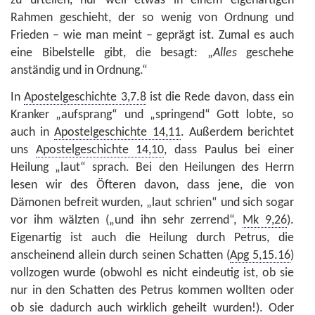
zu urteilen, nur weil etwas in einem eigenartigen
Rahmen geschieht, der so wenig von Ordnung und
Frieden – wie man meint – geprägt ist. Zumal es auch
eine Bibelstelle gibt, die besagt: „
A
lles
geschehe
anständig und in Ordnung.“
In
Apostelgeschichte 3,7.8
ist die Rede davon, dass ein
Kranker „aufsprang“ und „springend“ Gott lobte, so
auch in
Apostelgeschichte 14,11
. Außerdem berichtet
uns
Apostelgeschichte 14,10
, dass Paulus bei einer
Heilung „laut“ sprach. Bei den Heilungen des Herrn
lesen wir des Öfteren davon, dass jene, die von
Dämonen befreit wurden, „laut schrien“ und sich sogar
vor ihm wälzten („und ihn sehr zerrend“,
Mk 9,26
).
Eigenartig ist auch die Heilung durch Petrus, die
anscheinend allein durch seinen Schatten (
Apg 5,15.16
)
vollzogen wurde (obwohl es nicht eindeutig ist, ob sie
nur in den Schatten des Petrus kommen wollten oder
ob sie dadurch auch wirklich geheilt wurden!). Oder