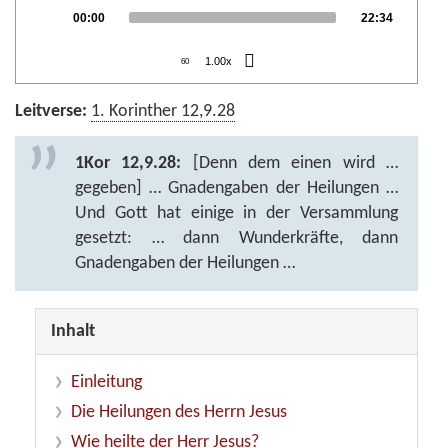
Audio
Current
Total
00:00
22:34
Player
time
duration
1.00x
60
Leitverse:
1. Korinther 12,9.28
1Kor 12,9.28:
[Denn dem einen wird …
gegeben] … Gnadengaben der Heilungen …
Und Gott hat einige in der Versammlung
gesetzt: … dann Wunderkräfte, dann
Gnadengaben der Heilungen …
Inhalt
Einleitung
Die Heilungen des Herrn Jesus
Wie heilte der Herr Jesus?