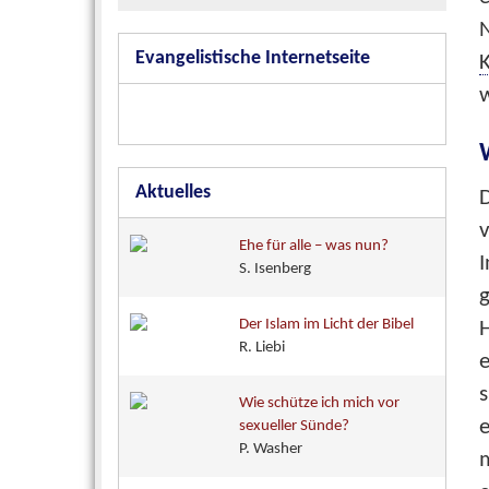
Evangelistische Internetseite
K
w
Aktuelles
D
v
Ehe für alle – was nun?
I
S. Isenberg
g
Der Islam im Licht der Bibel
H
R. Liebi
s
Wie schütze ich mich vor
e
sexueller Sünde?
P. Washer