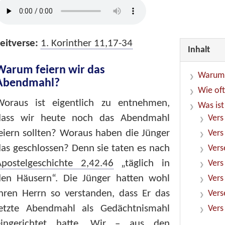
eitverse:
1. Korinther 11,17-34
Inhalt
Warum feiern wir das
Warum 
Abendmahl?
Wie oft
Woraus ist eigentlich zu entnehmen,
Was ist
dass wir heute noch das Abendmahl
Vers
eiern sollten? Woraus haben die Jünger
Vers
as geschlossen? Denn sie taten es nach
Vers
Apostelgeschichte 2,42.46
„täglich in
Vers
den Häusern“. Die Jünger hatten wohl
Vers
hren Herrn so verstanden, dass Er das
Vers
letzte Abendmahl als Gedächtnismahl
Vers
eingerichtet hatte. Wir – aus den