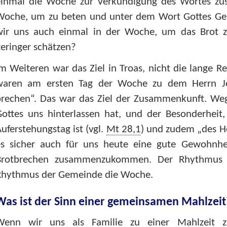
einmal die Woche zur Verkündigung des Wortes zus
Woche, um zu beten und unter dem Wort Gottes Gem
wir uns auch einmal in der Woche, um das Brot z
eringer schätzen?
m Weiteren war das Ziel in Troas, nicht die lange R
waren am ersten Tag der Woche zu dem Herrn Je
brechen“. Das war das Ziel der Zusammenkunft. Weg
Gottes uns hinterlassen hat, und der Besonderheit
uferstehungstag ist (vgl.
Mt 28,1
) und zudem „des He
es sicher auch für uns heute eine gute Gewohnh
Brotbrechen zusammenzukommen. Der Rhythmus d
Rhythmus der Gemeinde die Woche.
Was ist der Sinn einer gemeinsamen Mahlzeit
Wenn wir uns als Familie zu einer Mahlzeit 