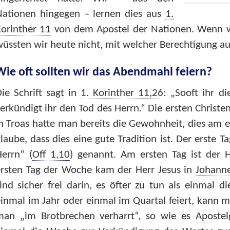
Nationen hingegen – lernen dies aus
1.
orinther 11
von dem Apostel der Nationen. Wenn wir
üssten wir heute nicht, mit welcher Berechtigung auc
Wie oft sollten wir das Abendmahl feiern?
ie Schrift sagt in
1. Korinther 11,26
: „Sooft ihr di
erkündigt ihr den Tod des Herrn.“ Die ersten Christen
n Troas hatte man bereits die Gewohnheit, dies am 
laube, dass dies eine gute Tradition ist. Der erste 
errn“ (
Off 1,10
) genannt. Am ersten Tag ist der H
ersten Tag der Woche kam der Herr Jesus in
Johann
ind sicher frei darin, es öfter zu tun als einmal
inmal im Jahr oder einmal im Quartal feiert, kann 
man „im Brotbrechen verharrt“, so wie es
Apostel