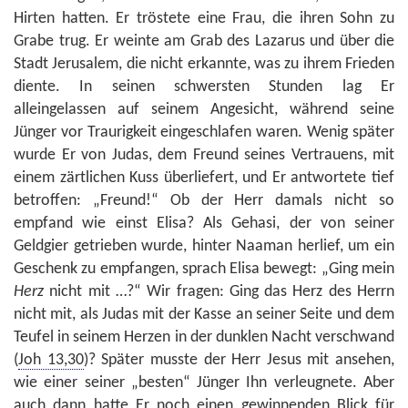
Hirten hatten. Er tröstete eine Frau, die ihren Sohn zu
Grabe trug. Er weinte am Grab des Lazarus und über die
Stadt Jerusalem, die nicht erkannte, was zu ihrem Frieden
diente. In seinen schwersten Stunden lag Er
alleingelassen auf seinem Angesicht, während seine
Jünger vor Traurigkeit eingeschlafen waren. Wenig später
wurde Er von Judas, dem Freund seines Vertrauens, mit
einem zärtlichen Kuss überliefert, und Er antwortete tief
betroffen: „Freund!“ Ob der Herr damals nicht so
empfand wie einst Elisa? Als Gehasi, der von seiner
Geldgier getrieben wurde, hinter Naaman herlief, um ein
Geschenk zu empfangen, sprach Elisa bewegt: „Ging mein
Herz
nicht mit …?“ Wir fragen: Ging das Herz des Herrn
nicht mit, als Judas mit der Kasse an seiner Seite und dem
Teufel in seinem Herzen in der dunklen Nacht verschwand
(
Joh 13,30
)? Später musste der Herr Jesus mit ansehen,
wie einer seiner „besten“ Jünger Ihn verleugnete. Aber
auch dann hatte Er noch einen gewinnenden Blick für