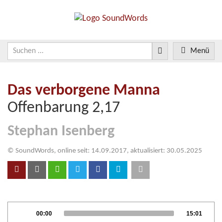
Menü
Das verborgene Manna
Offenbarung 2,17
Stephan Isenberg
© SoundWords, online seit: 14.09.2017, aktualisiert: 30.05.2025
Audio
Current
Total
00:00
15:01
Player
time
duration