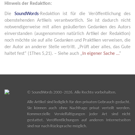
Hinweis der Redaktion:
Die
SoundWords
-Redaktion ist für die Veröffentlichung des
obenstehenden Artikels verantwortlich. Sie ist dadurch nicht
notwendigerweise mit allen geäußerten Gedanken des Autors
einverstanden (ausgenommen natürlich Artikel der Redaktion)
noch möchte sie auf alle Gedanken und Praktiken verweisen, die
der Autor an anderer Stelle vertritt. „Prüft aber alles, das Gute
haltet fest“ (1Thes 5,21). – Siehe auch „
In eigener Sache ...
“
©
SoundWords
2000–2026. Alle Rechte vorbehalten.
Alle Artikel sind lediglich für den privaten Gebrauch gedacht.
Sie können auch ohne Nachfrage privat verteilt werden.
Kommerzielle Vervielfältigungen jeder Art sind nicht
gestattet. Veröffentlichungen auf anderen Internetseiten
sind nur nach Rücksprache möglich.