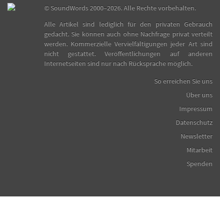
©
SoundWords
2000–2026. Alle Rechte vorbehalten.
Alle Artikel sind lediglich für den privaten Gebrauch
gedacht. Sie können auch ohne Nachfrage privat verteilt
werden. Kommerzielle Vervielfältigungen jeder Art sind
nicht gestattet. Veröffentlichungen auf anderen
Internetseiten sind nur nach Rücksprache möglich.
So erreichen Sie uns
Über uns
Impressum
Datenschutz
Newsletter
Mitarbeit
Spenden