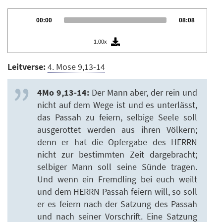
Audio
Current
Total
00:00
08:08
Player
time
duration
1.00x
Leitverse:
4. Mose 9,13-14
4Mo 9,13-14:
Der Mann aber, der rein und
nicht auf dem Wege ist und es unterlässt,
das Passah zu feiern, selbige Seele soll
ausgerottet werden aus ihren Völkern;
denn er hat die Opfergabe des HERRN
nicht zur bestimmten Zeit dargebracht;
selbiger Mann soll seine Sünde tragen.
Und wenn ein Fremdling bei euch weilt
und dem HERRN Passah feiern will, so soll
er es feiern nach der Satzung des Passah
und nach seiner Vorschrift. Eine Satzung