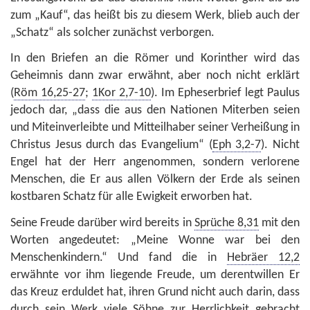
zum „Kauf“, das heißt bis zu diesem Werk, blieb auch der
„Schatz“ als solcher zunächst verborgen.
In den Briefen an die Römer und Korinther wird das
Geheimnis dann zwar erwähnt, aber noch nicht erklärt
(
Röm 16,25-27
;
1Kor 2,7-10
). Im Epheserbrief legt Paulus
jedoch dar, „dass die aus den Nationen Miterben seien
und Miteinverleibte und Mitteilhaber seiner Verheißung in
Christus Jesus durch das Evangelium“ (
Eph 3,2-7
). Nicht
Engel hat der Herr angenommen, sondern verlorene
Menschen, die Er aus allen Völkern der Erde als seinen
kostbaren Schatz für alle Ewigkeit erworben hat.
Seine Freude darüber wird bereits in
Sprüche 8,31
mit den
Worten angedeutet: „Meine Wonne war bei den
Menschenkindern.“ Und fand die in
Hebräer 12,2
erwähnte vor ihm liegende Freude, um derentwillen Er
das Kreuz erduldet hat, ihren Grund nicht auch darin, dass
durch sein Werk viele Söhne zur Herrlichkeit gebracht