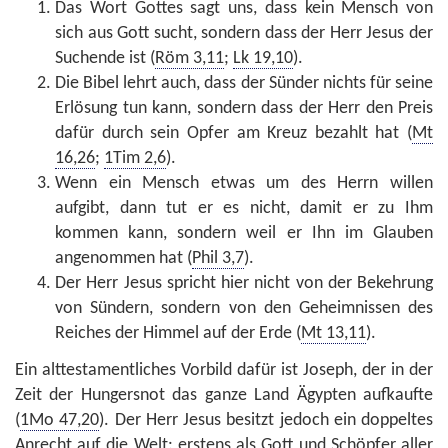
Das Wort Gottes sagt uns, dass kein Mensch von
sich aus Gott sucht, sondern dass der Herr Jesus der
Suchende ist (
Röm 3,11
;
Lk 19,10
).
Die Bibel lehrt auch, dass der Sünder nichts für seine
Erlösung tun kann, sondern dass der Herr den Preis
dafür durch sein Opfer am Kreuz bezahlt hat (
Mt
16,26
;
1Tim 2,6
).
Wenn ein Mensch etwas um des Herrn willen
aufgibt, dann tut er es nicht, damit er zu Ihm
kommen kann, sondern weil er Ihn im Glauben
angenommen hat (
Phil 3,7
).
Der Herr Jesus spricht hier nicht von der Bekehrung
von Sündern, sondern von den Geheimnissen des
Reiches der Himmel auf der Erde (
Mt 13,11
).
Ein alttestamentliches Vorbild dafür ist Joseph, der in der
Zeit der Hungersnot das ganze Land Ägypten aufkaufte
(
1Mo 47,20
). Der Herr Jesus besitzt jedoch ein doppeltes
Anrecht auf die Welt: erstens als Gott und Schöpfer aller