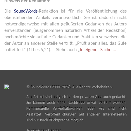
Hinweis der Redaktion:
Die
SoundWords
-Redaktion ist für die Veröffentlichung des
obenstehenden Artikels verantwortlich. Sie ist dadurch nicht
notwendigerweise mit allen geäußerten Gedanken des Autors
einverstanden (ausgenommen natürlich Artikel der Redaktion)
noch möchte sie auf alle Gedanken und Praktiken verweisen, die
der Autor an anderer Stelle vertritt. „Prüft aber alles, das Gute
haltet fest“ (1Thes 5,21). – Siehe auch „
In eigener Sache ...
“
©
SoundWords
2000–2026. Alle Rechte vorbehalten.
Alle Artikel sind lediglich für den privaten Gebrauch gedacht.
Sie können auch ohne Nachfrage privat verteilt werden.
Kommerzielle Vervielfältigungen jeder Art sind nicht
gestattet. Veröffentlichungen auf anderen Internetseiten
sind nur nach Rücksprache möglich.
So erreichen Sie uns