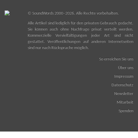
©
SoundWords
2000–2026. Alle Rechte vorbehalten.
Alle Artikel sind lediglich für den privaten Gebrauch gedacht.
Sie können auch ohne Nachfrage privat verteilt werden.
Kommerzielle Vervielfältigungen jeder Art sind nicht
gestattet. Veröffentlichungen auf anderen Internetseiten
sind nur nach Rücksprache möglich.
So erreichen Sie uns
Über uns
Impressum
Datenschutz
Newsletter
Mitarbeit
Spenden