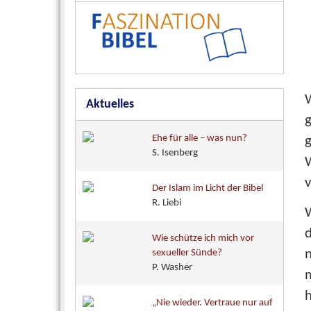
Aktuelles
Ehe für alle – was nun?
g
S. Isenberg
v
Der Islam im Licht der Bibel
R. Liebi
W
d
Wie schütze ich mich vor
n
sexueller Sünde?
P. Washer
h
„Nie wieder. Vertraue nur auf