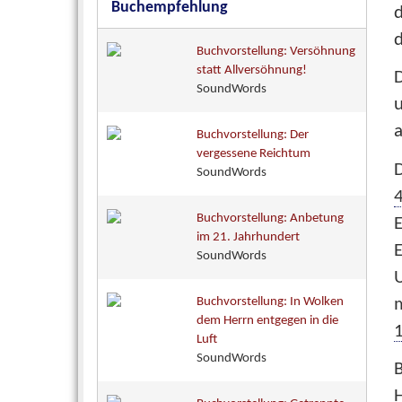
Buchempfehlung
d
d
Buchvorstellung: Versöhnung
statt Allversöhnung!
D
SoundWords
u
a
Buchvorstellung: Der
vergessene Reichtum
SoundWords
Buchvorstellung: Anbetung
E
im 21. Jahrhundert
E
SoundWords
U
Buchvorstellung: In Wolken
dem Herrn entgegen in die
1
Luft
SoundWords
B