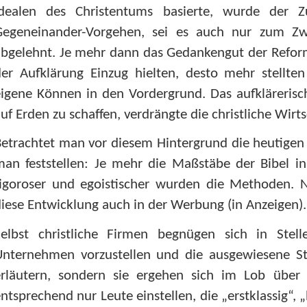
Idealen des Christentums basierte, wurde der 
Gegeneinander-Vorgehen, sei es auch nur zum Z
abgelehnt. Je mehr dann das Gedankengut der Refo
der Aufklärung Einzug hielten, desto mehr stellt
igene Können in den Vordergrund. Das aufklärerisch
uf Erden zu schaffen, verdrängte die christliche Wirt
etrachtet man vor diesem Hintergrund die heutigen 
an feststellen: Je mehr die Maßstäbe der Bibel in
rigoroser und egoistischer wurden die Methoden. N
iese Entwicklung auch in der Werbung (in Anzeigen).
Selbst christliche Firmen begnügen sich in Stel
nternehmen vorzustellen und die ausgewiesene Stel
erläutern, sondern sie ergehen sich im Lob über 
ntsprechend nur Leute einstellen, die „erstklassig“, 