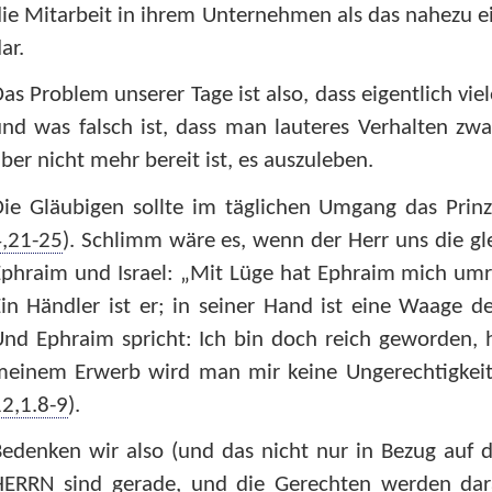
ie Mitarbeit in ihrem Unternehmen als das nahezu e
ar.
as Problem unserer Tage ist also, dass eigentlich vie
nd was falsch ist, dass man lauteres Verhalten zw
ber nicht mehr bereit ist, es auszuleben.
Die Gläubigen sollte im täglichen Umgang das Prin
4,21-25
). Schlimm wäre es, wenn der Herr uns die 
phraim und Israel: „Mit Lüge hat Ephraim mich umri
in Händler ist er; in seiner Hand ist eine Waage des
nd Ephraim spricht: Ich bin doch reich geworden, 
meinem Erwerb wird man mir keine Ungerechtigkeit
2,1.8-9
).
edenken wir also (und das nicht nur in Bezug auf d
HERRN sind gerade, und die Gerechten werden dar