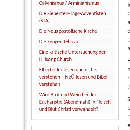
Calvinismus / Arminianismus
Die Siebenten-Tags-Adventisten
(STA)
Die Neuapostolische Kirche
e
Die Zeugen Jehovas
a
Eine kritische Untersuchung der
Hillsong Church
B
m
Elberfelder lesen und nichts
verstehen – NeÜ lesen und Bibel
verstehen
d
Wird Brot und Wein bei der
Eucharistie (Abendmahl) in Fleisch
U
und Blut Christi verwandelt?
e