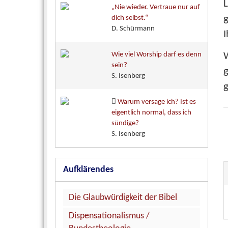
L
„Nie wieder. Vertraue nur auf
g
dich selbst.“
D. Schürmann
I
Wie viel Worship darf es denn
sein?
g
S. Isenberg
Warum versage ich? Ist es
eigentlich normal, dass ich
sündige?
S. Isenberg
Aufklärendes
Die Glaubwürdigkeit der Bibel
Dispensationalismus /