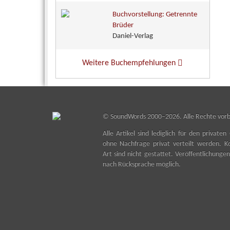
Buchvorstellung: Getrennte
Brüder
Daniel-Verlag
Weitere Buchempfehlungen
©
SoundWords
2000–2026. Alle Rechte vorb
Alle Artikel sind lediglich für den privat
ohne Nachfrage privat verteilt werden. Ko
Art sind nicht gestattet. Veröffentlichunge
nach Rücksprache möglich.