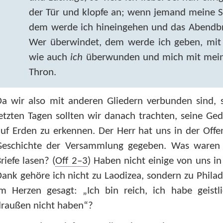
der Tür und klopfe an; wenn jemand meine S
dem werde ich hineingehen und das Abendbro
Wer überwindet, dem werde ich geben, mit 
wie auch
ich
überwunden und mich mit meine
Thron.
a wir also mit anderen Gliedern verbunden sind, s
etzten Tagen sollten wir danach trachten, seine G
uf Erden zu erkennen. Der Herr hat uns in der Off
Geschichte der Versammlung gegeben. Was waren u
riefe lasen? (
Off 2–3
) Haben nicht einige von uns in 
ank gehöre ich nicht zu Laodizea, sondern zu Phila
im Herzen gesagt: „Ich bin reich, ich habe geist
draußen nicht haben“?