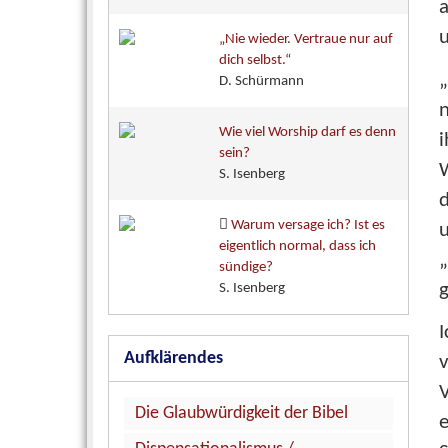
„Nie wieder. Vertraue nur auf
dich selbst.“
„
D. Schürmann
Wie viel Worship darf es denn
i
sein?
W
S. Isenberg
Warum versage ich? Ist es
eigentlich normal, dass ich
„
sündige?
g
S. Isenberg
I
Aufklärendes
v
V
Die Glaubwürdigkeit der Bibel