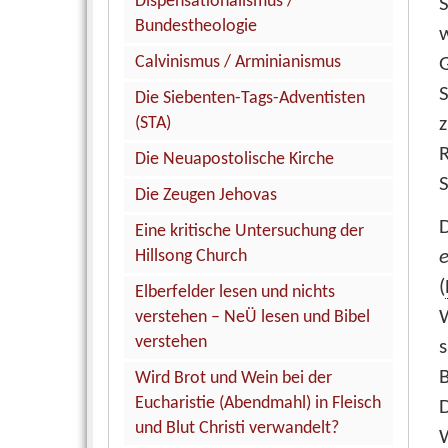
Dispensationalismus /
S
Bundestheologie
w
Calvinismus / Arminianismus
G
Die Siebenten-Tags-Adventisten
(STA)
z
Die Neuapostolische Kirche
S
Die Zeugen Jehovas
D
Eine kritische Untersuchung der
e
Hillsong Church
(
Elberfelder lesen und nichts
verstehen – NeÜ lesen und Bibel
verstehen
s
Wird Brot und Wein bei der
Eucharistie (Abendmahl) in Fleisch
D
und Blut Christi verwandelt?
W