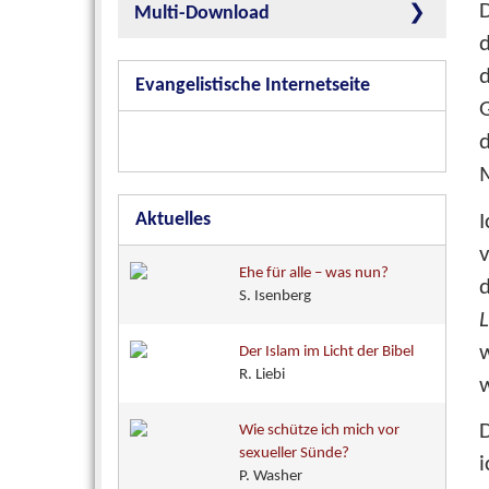
D
Multi-Download
d
Evangelistische Internetseite
G
d
M
Aktuelles
Ehe für alle – was nun?
S. Isenberg
w
Der Islam im Licht der Bibel
R. Liebi
w
D
Wie schütze ich mich vor
sexueller Sünde?
i
P. Washer