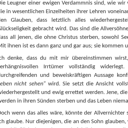
ie Leugner einer ewigen Verdammnis sind, wie wir w
ie in wesentlichen Einzelheiten ihrer Lehren vonei
den Glauben, dass letztlich alles wiederhergest
lückseligkeit gebracht wird. Das sind die Allversöhne
ass all jenen, die ohne Christus sterben, sowohl Se
it ihnen ist es dann ganz und gar aus; sie kommen u
Ich denke, dass du mit mir übereinstimmen wirs
verhängnisvollen Irrtümer vollständig widerleg
durchgreifenden und beweiskräftigen Aussage konf
Leben nicht sehen“
wird. Sie setzt die Ansicht voll
iederhergestellt und ewig errettet werden. Jene, di
erden in ihren Sünden sterben und das Leben niema
och wenn das alles wäre, könnte der Allvernichter s
ch glaube. Nur diejenigen, die an den Sohn glauben,