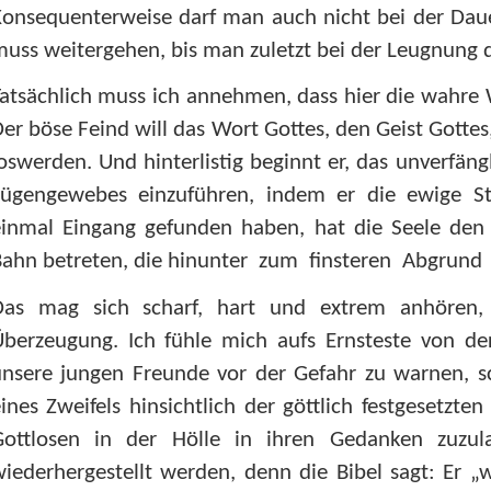
onsequenterweise darf man auch nicht bei der Daue
uss weitergehen, bis man zuletzt bei der Leugnung d
atsächlich muss ich annehmen, dass hier die wahre 
er böse Feind will das Wort Gottes, den Geist Gottes
oswerden. Und hinterlistig beginnt er, das unverfäng
Lügengewebes einzuführen, indem er die ewige Str
inmal Eingang gefunden haben, hat die Seele den e
ahn betreten, die hinunter zum finsteren Abgrund 
Das mag sich scharf, hart und extrem anhören, 
Überzeugung. Ich fühle mich aufs Ernsteste von de
unsere jungen Freunde vor der Gefahr zu warnen, s
ines Zweifels hinsichtlich der göttlich festgesetzte
Gottlosen in der Hölle in ihren Gedanken zuzul
iederhergestellt werden, denn die Bibel sagt: Er „