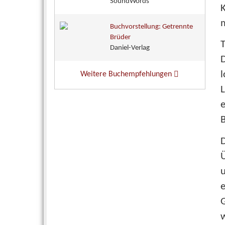
SoundWords
K
m
Buchvorstellung: Getrennte
Brüder
T
Daniel-Verlag
D
l
Weitere Buchempfehlungen
e
B
e
w