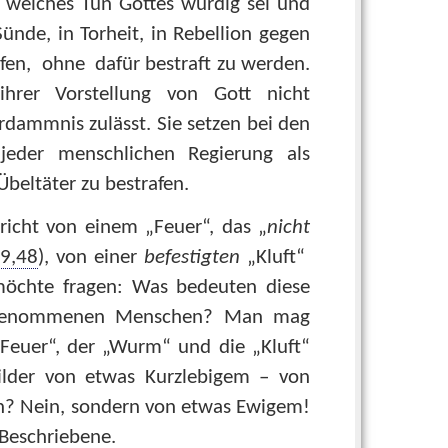
n, welches Tun Gottes würdig sei und
Sünde, in Torheit, in Rebellion gegen
rfen, ohne dafür bestraft zu werden.
hrer Vorstellung von Gott nicht
dammnis zulässt. Sie setzen bei den
eder menschlichen Regierung als
Übeltäter zu bestrafen.
richt von einem „Feuer“, das „
nicht
9,48
), von einer
befestigten
„Kluft“
möchte fragen: Was bedeuten diese
eingenommenen Menschen? Man mag
 „Feuer“, der „Wurm“ und die „Kluft“
Bilder von etwas Kurzlebigem – von
en? Nein, sondern von etwas Ewigem!
 Beschriebene.