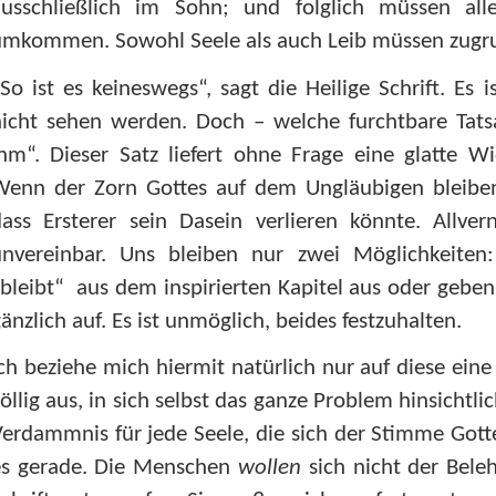
ausschließlich im Sohn; und folglich müssen alle
umkommen. Sowohl Seele als auch Leib müssen zugr
So ist es keineswegs“, sagt die Heilige Schrift. Es 
nicht sehen werden. Doch – welche furchtbare Tat
hm“. Dieser Satz liefert ohne Frage eine glatte Wi
enn der Zorn Gottes auf dem Ungläubigen bleiben s
dass Ersterer sein Dasein verlieren könnte. Allve
unvereinbar. Uns bleiben nur zwei Möglichkeiten
bleibt“ aus dem inspirierten Kapitel aus oder geben 
änzlich auf. Es ist unmöglich, beides festzuhalten.
ch beziehe mich hiermit natürlich nur auf diese eine S
öllig aus, in sich selbst das ganze Problem hinsichtl
erdammnis für jede Seele, die sich der Stimme Gott
es gerade. Die Menschen
wollen
sich nicht der Bele