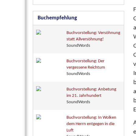
Buchempfehlung
G
a
Buchvorstellung: Versöhnung
statt Allversöhnung!
SoundWords
G
Buchvorstellung: Der
vergessene Reichtum
SoundWords
Buchvorstellung: Anbetung
a
im 21. Jahrhundert
b
SoundWords
Buchvorstellung: In Wolken
A
dem Herrn entgegen in die
Luft
e