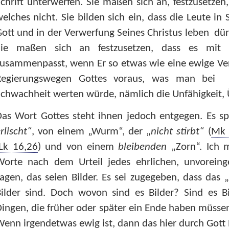
chrift unterwerfen. Sie maßen sich an, festzusetze
elches nicht. Sie bilden sich ein, dass die Leute in 
ott und in der Verwerfung Seines Christus leben dü
Sie maßen sich an festzusetzen, dass es mit i
usammenpasst, wenn Er so etwas wie eine ewige Ver
Regierungswegen Gottes voraus, was man bei j
chwachheit werten würde, nämlich die Unfähigkeit, 
as Wort Gottes steht ihnen jedoch entgegen. Es sp
rlischt“
, von einem „Wurm“, der „
nicht stirbt“
(
Mk 
Lk 16,26
) und von einem
bleibenden
„Zorn“. Ich 
Worte nach dem Urteil jedes ehrlichen, unvor
agen, das seien Bilder. Es sei zugegeben, dass das
Bilder sind. Doch wovon sind es Bilder? Sind es 
ingen, die früher oder später ein Ende haben müss
enn irgendetwas ewig ist, dann das hier durch Gott