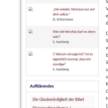
S
V
„Nie wieder. Vertraue nur auf
dich selbst.“
e
D. Schürmann
d
Wie viel Worship darf es denn
D
sein?
S. Isenberg
Warum versage ich? Ist es
eigentlich normal, dass ich
S
sündige?
u
S. Isenberg
s
Aufklärendes
h
Die Glaubwürdigkeit der Bibel
(