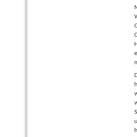
W
H
e
m
D
w
h