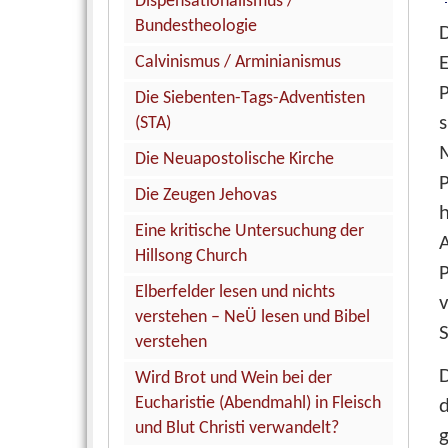
Dispensationalismus /
Bundestheologie
Calvinismus / Arminianismus
E
P
Die Siebenten-Tags-Adventisten
s
(STA)
Die Neuapostolische Kirche
P
Die Zeugen Jehovas
h
Eine kritische Untersuchung der
Hillsong Church
Elberfelder lesen und nichts
v
verstehen – NeÜ lesen und Bibel
S
verstehen
Wird Brot und Wein bei der
Eucharistie (Abendmahl) in Fleisch
d
und Blut Christi verwandelt?