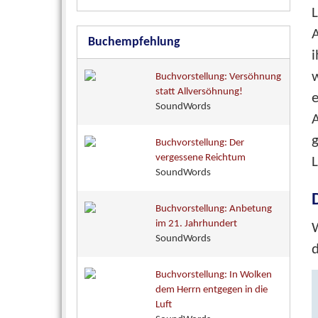
L
A
Buchempfehlung
i
w
Buchvorstellung: Versöhnung
statt Allversöhnung!
e
SoundWords
A
g
Buchvorstellung: Der
vergessene Reichtum
L
SoundWords
Buchvorstellung: Anbetung
im 21. Jahrhundert
W
SoundWords
Buchvorstellung: In Wolken
dem Herrn entgegen in die
Luft