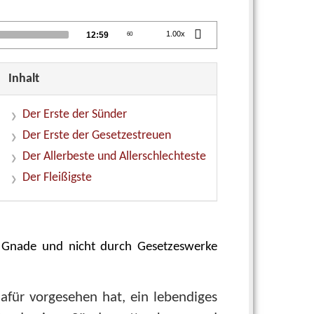
Total
1.00x
12:59
60
duration
Inhalt
Der Erste der Sünder
Der Erste der Gesetzestreuen
Der Allerbeste und Allerschlechteste
Der Fleißigste
h Gnade und nicht durch Gesetzeswerke
dafür vorgesehen hat, ein lebendiges