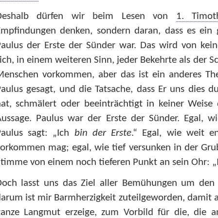
Deshalb dürfen wir beim Lesen von
1. Timot
mpfindungen denken, sondern daran, dass es ein göt
aulus der Erste der Sünder war. Das wird von kein
ich, in einem weiteren Sinn, jeder Bekehrte als der 
Menschen vorkommen, aber das ist ein anderes The
aulus gesagt, und die Tatsache, dass Er uns dies d
at, schmälert oder beeinträchtigt in keiner Weise
Aussage. Paulus war der Erste der Sünder. Egal, w
Paulus sagt: „Ich
bin der Erste
.“ Egal, wie weit e
orkommen mag; egal, wie tief versunken in der Gru
timme von einem noch tieferen Punkt an sein Ohr: „Ic
Doch lasst uns das Ziel aller Bemühungen um den 
arum ist mir Barmherzigkeit zuteilgeworden, damit an
ganze Langmut erzeige, zum Vorbild für die, die