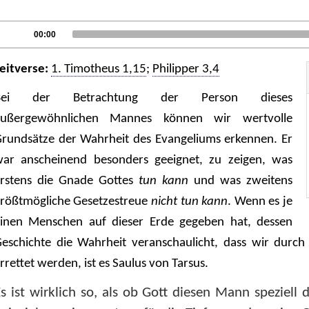
udio
Current
00:00
time
layer
eitverse:
1. Timotheus 1,15
;
Philipper 3,4
B
ei der Betrachtung der Person dieses
außergewöhnlichen Mannes können wir wertvolle
rundsätze der Wahrheit des Evangeliums erkennen. Er
ar anscheinend besonders geeignet, zu zeigen, was
rstens die Gnade Gottes
tun kann
und was zweitens
rößtmögliche Gesetzestreue
nicht tun kann
. Wenn es je
inen Menschen auf dieser Erde gegeben hat, dessen
eschichte die Wahrheit veranschaulicht, dass wir durc
rrettet werden, ist es Saulus von Tarsus.
s ist wirklich so, als ob Gott diesen Mann speziell 