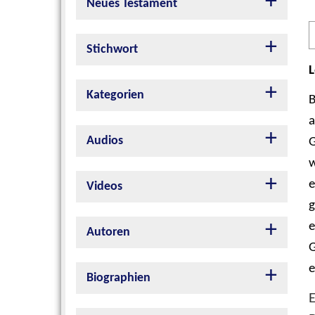
Neues Testament
A
P
Stichwort
L
Kategorien
Audios
G
w
e
Videos
g
e
Autoren
G
e
Biographien
E