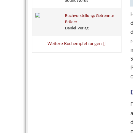
SoundWords
H
Buchvorstellung: Getrennte
Brüder
d
Daniel-Verlag
r
Weitere Buchempfehlungen
P
o
D
a
d
n