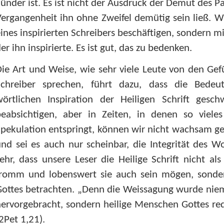
ünder ist. Es ist nicht der Ausdruck der Demut des P
ergangenheit ihn ohne Zweifel demütig sein ließ. W
ines inspirierten Schreibers beschäftigen, sondern m
er ihn inspirierte. Es ist gut, das zu bedenken.
ie Art und Weise, wie sehr viele Leute von den Gef
Schreiber sprechen, führt dazu, dass die Bede
wörtlichen Inspiration der Heiligen Schrift ges
beabsichtigen, aber in Zeiten, in denen so viel
pekulation entspringt, können wir nicht wachsam ge
nd sei es auch nur scheinbar, die Integrität des W
ehr, dass unsere Leser die Heilige Schrift nicht a
fromm und lobenswert sie auch sein mögen, sonde
Gottes betrachten. „Denn die Weissagung wurde nie
ervorgebracht, sondern heilige Menschen Gottes red
2Pet 1,21
).