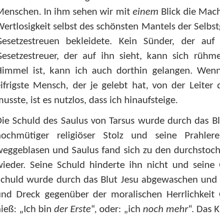
Menschen. In ihm sehen wir mit
einem
Blick die Mach
ertlosigkeit selbst des schönsten Mantels der Selbstg
Gesetzestreuen bekleidete. Kein Sünder, der auf 
Gesetzestreuer, der auf ihn sieht, kann sich rüh
immel ist, kann ich auch dorthin gelangen. Wenn d
ifrigste Mensch, der je gelebt hat, von der Leiter 
uss­te, ist es nutzlos, dass ich hinaufsteige.
ie Schuld des Saulus von Tarsus wurde durch das Blut
hochmütiger religiöser Stolz und seine Prahle
weggeblasen und Saulus fand sich zu den durchstoc
ieder. Seine Schuld hinderte ihn nicht und seine 
Schuld wurde durch das Blut Jesu abgewaschen und 
und Dreck gegenüber der moralischen Herrlichkeit 
ieß: „Ich bin
der Erste
“, oder: „ich
noch mehr
“. Das 