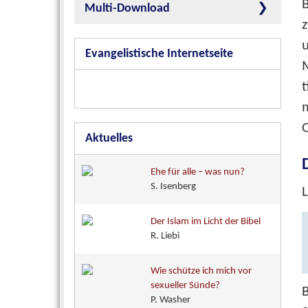
B
Multi-Download
z
u
Evangelistische Internetseite
m
O
Aktuelles
Ehe für alle – was nun?
S. Isenberg
L
Der Islam im Licht der Bibel
R. Liebi
Wie schütze ich mich vor
sexueller Sünde?
B
P. Washer