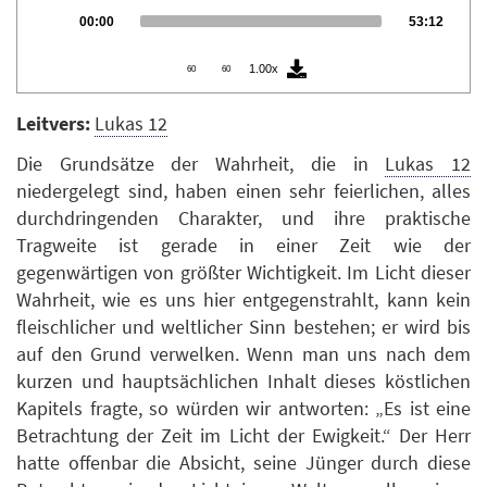
Audio
Current
Total
00:00
53:12
Player
time
duration
1.00x
60
60
Leitvers:
Lukas 12
Die Grundsätze der Wahrheit, die in
Lukas 12
niedergelegt sind, haben einen sehr feierlichen, alles
durchdringenden Charakter, und ihre praktische
Tragweite ist gerade in einer Zeit wie der
gegenwärtigen von größter Wichtigkeit. Im Licht dieser
Wahrheit, wie es uns hier entgegenstrahlt, kann kein
fleischlicher und weltlicher Sinn bestehen; er wird bis
auf den Grund verwelken. Wenn man uns nach dem
kurzen und hauptsächlichen Inhalt dieses köstlichen
Kapitels fragte, so würden wir antworten: „Es ist eine
Betrachtung der Zeit im Licht der Ewigkeit.“ Der Herr
hatte offenbar die Absicht, seine Jünger durch diese