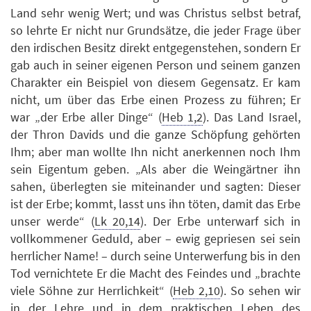
Land sehr wenig Wert; und was Christus selbst betraf,
so lehrte Er nicht nur Grundsätze, die jeder Frage über
den irdischen Besitz direkt entgegenstehen, sondern Er
gab auch in seiner eigenen Person und seinem ganzen
Charakter ein Beispiel von diesem Gegensatz. Er kam
nicht, um über das Erbe einen Prozess zu führen; Er
war „der Erbe aller Dinge“ (
Heb 1,2
). Das Land Israel,
der Thron Davids und die ganze Schöpfung gehörten
Ihm; aber man wollte Ihn nicht anerkennen noch Ihm
sein Eigentum geben. „Als aber die Weingärtner ihn
sahen, überlegten sie miteinander und sagten: Dieser
ist der Erbe; kommt, lasst uns ihn töten, damit das Erbe
unser werde“ (
Lk 20,14
). Der Erbe unterwarf sich in
vollkommener Geduld, aber – ewig gepriesen sei sein
herrlicher Name! – durch seine Unterwerfung bis in den
Tod vernichtete Er die Macht des Feindes und „brachte
viele Söhne zur Herrlichkeit“ (
Heb 2,10
). So sehen wir
in der Lehre und in dem praktischen Leben des