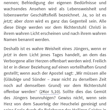
nennen; Befriedigung der eigenen Bedürfnisse und
wachsendes Ansehen wird als Lebensweisheit und
lobenswerter Geschäftsfleiß bezeichnet. Ja, so ist es
jetzt;
aber
dann
wird es ganz das Gegenteil sein. Alle
diese Dinge werden vor dem Richterstuhl Christi in
ihrem wahren Licht erscheinen und nach ihrem wahren
Namen benannt werden.
Deshalb ist es wahre Weisheit eines Jüngers, wenn er
jetzt
in dem Licht jenes Tages handelt, an dem das
Verborgene aller Herzen offenbart werden wird. Freilich
ist er in dieser Beziehung auf einen vorteilhaften Grund
gestellt; wenn auch der Apostel sagt: „Wir müssen alle
{Gläubige und Sünder – zwar nicht zu derselben Zeit
noch auf demselben Grund} vor dem Richterstuhl
offenbar werden“ (
2Kor 5,10
). Sollte dies das Gemüt
des Jüngers beunruhigen? Gewiss nicht, wenn sein
Herz von dem Sauerteig der Heuchelei gereinigt und
seine Seele durch die Belehrung des Heiligen Geistes in