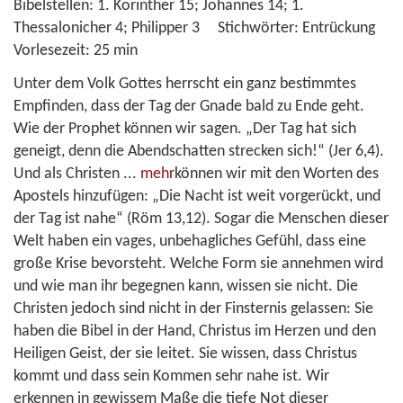
Bibelstellen:
1. Korinther 15; Johannes 14; 1.
Thessalonicher 4; Philipper 3
Stichwörter:
Entrückung
Vorlesezeit:
25 min
Unter dem Volk Gottes herrscht ein ganz bestimmtes
Empfinden, dass der Tag der Gnade bald zu Ende geht.
Wie der Prophet können wir sagen. „Der Tag hat sich
geneigt, denn die Abendschatten strecken sich!“ (Jer 6,4).
Und als Christen
...
mehr
können wir mit den Worten des
Apostels hinzufügen: „Die Nacht ist weit vorgerückt, und
der Tag ist nahe“ (Röm 13,12). Sogar die Menschen dieser
Welt haben ein vages, unbehagliches Gefühl, dass eine
große Krise bevorsteht. Welche Form sie annehmen wird
und wie man ihr begegnen kann, wissen sie nicht. Die
Christen jedoch sind nicht in der Finsternis gelassen: Sie
haben die Bibel in der Hand, Christus im Herzen und den
Heiligen Geist, der sie leitet. Sie wissen, dass Christus
kommt und dass sein Kommen sehr nahe ist. Wir
erkennen in gewissem Maße die tiefe Not dieser