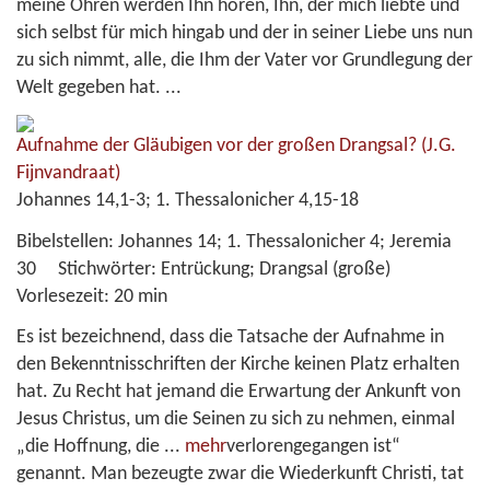
meine Ohren werden Ihn hören, Ihn, der mich liebte und
sich selbst für mich hingab und der in seiner Liebe uns nun
zu sich nimmt, alle, die Ihm der Vater vor Grundlegung der
Welt gegeben hat. ...
Aufnahme der Gläubigen vor der großen Drangsal?
(J.G.
Fijnvandraat)
Johannes 14,1-3; 1. Thessalonicher 4,15-18
Bibelstellen:
Johannes 14; 1. Thessalonicher 4; Jeremia
30
Stichwörter:
Entrückung; Drangsal (große)
Vorlesezeit:
20 min
Es ist bezeichnend, dass die Tatsache der Aufnahme in
den Bekenntnisschriften der Kirche keinen Platz erhalten
hat. Zu Recht hat jemand die Erwartung der Ankunft von
Jesus Christus, um die Seinen zu sich zu nehmen, einmal
„die Hoffnung, die
...
mehr
verlorengegangen ist“
genannt. Man bezeugte zwar die Wiederkunft Christi, tat