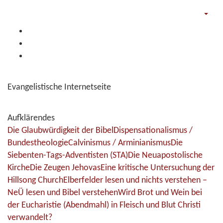
Evangelistische Internetseite
Aufklärendes
Die Glaubwürdigkeit der Bibel
Dispensationalismus /
Bundestheologie
Calvinismus / Arminianismus
Die
Siebenten-Tags-Adventisten (STA)
Die Neuapostolische
Kirche
Die Zeugen Jehovas
Eine kritische Untersuchung der
Hillsong Church
Elberfelder lesen und nichts verstehen –
NeÜ lesen und Bibel verstehen
Wird Brot und Wein bei
der Eucharistie (Abendmahl) in Fleisch und Blut Christi
verwandelt?