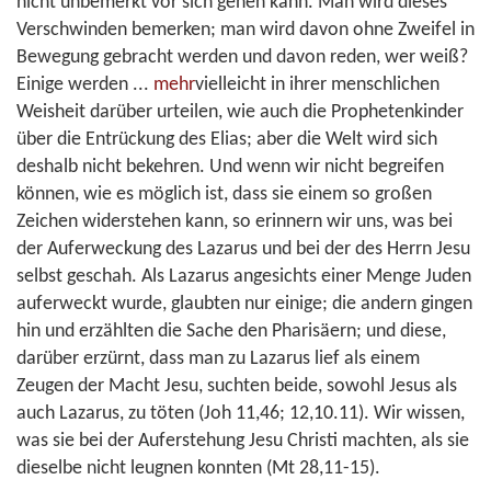
nicht unbemerkt vor sich gehen kann. Man wird dieses
Verschwinden bemerken; man wird davon ohne Zweifel in
Bewegung gebracht werden und davon reden, wer weiß?
Einige werden
...
mehr
vielleicht in ihrer menschlichen
Weisheit darüber urteilen, wie auch die Prophetenkinder
über die Entrückung des Elias; aber die Welt wird sich
deshalb nicht bekehren. Und wenn wir nicht begreifen
können, wie es möglich ist, dass sie einem so großen
Zeichen widerstehen kann, so erinnern wir uns, was bei
der Auferweckung des Lazarus und bei der des Herrn Jesu
selbst geschah. Als Lazarus angesichts einer Menge Juden
auferweckt wurde, glaubten nur einige; die andern gingen
hin und erzählten die Sache den Pharisäern; und diese,
darüber erzürnt, dass man zu Lazarus lief als einem
Zeugen der Macht Jesu, suchten beide, sowohl Jesus als
auch Lazarus, zu töten (Joh 11,46; 12,10.11). Wir wissen,
was sie bei der Auferstehung Jesu Christi machten, als sie
dieselbe nicht leugnen konnten (Mt 28,11-15).