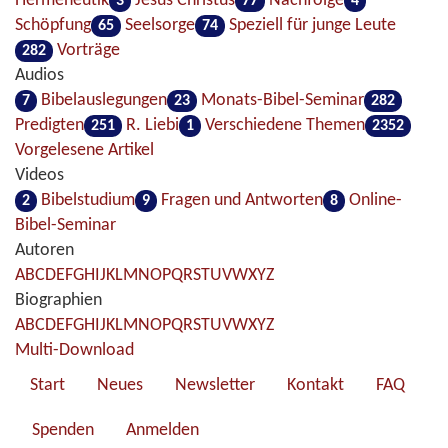
Hermeneutik
Jesus Christus
Nachfolge
3
77
4
Schöpfung
Seelsorge
Speziell für junge Leute
65
74
Vorträge
282
Audios
Bibelauslegungen
Monats-Bibel-Seminar
7
23
282
Predigten
R. Liebi
Verschiedene Themen
251
1
2352
Vorgelesene Artikel
Videos
Bibelstudium
Fragen und Antworten
Online-
2
9
8
Bibel-Seminar
Autoren
A
B
C
D
E
F
G
H
I
J
K
L
M
N
O
P
Q
R
S
T
U
V
W
X
Y
Z
Biographien
A
B
C
D
E
F
G
H
I
J
K
L
M
N
O
P
Q
R
S
T
U
V
W
X
Y
Z
Multi-Download
Start
Neues
Newsletter
Kontakt
FAQ
Spenden
Anmelden