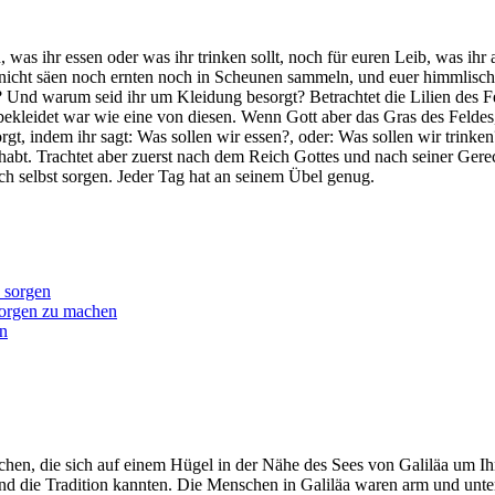
 was ihr essen oder was ihr trinken sollt, noch für euren Leib, was ihr
nicht säen noch ernten noch in Scheunen sammeln, und euer himmlischer V
Und warum seid ihr um Kleidung besorgt? Betrachtet die Lilien des Fel
it bekleidet war wie eine von diesen. Wenn Gott aber das Gras des Felde
rgt, indem ihr sagt: Was sollen wir essen?, oder: Was sollen wir trinke
 habt. Trachtet aber zuerst nach dem Reich Gottes und nach seiner Gere
ch selbst sorgen. Jeder Tag hat an seinem Übel genug.
 sorgen
Sorgen zu machen
en
hen, die sich auf einem Hügel in der Nähe des Sees von Galiläa um Ih
und die Tradition kannten. Die Menschen in Galiläa waren arm und unt