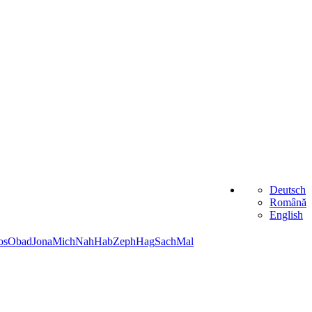
Deutsch
Română
English
os
Obad
Jona
Mich
Nah
Hab
Zeph
Hag
Sach
Mal