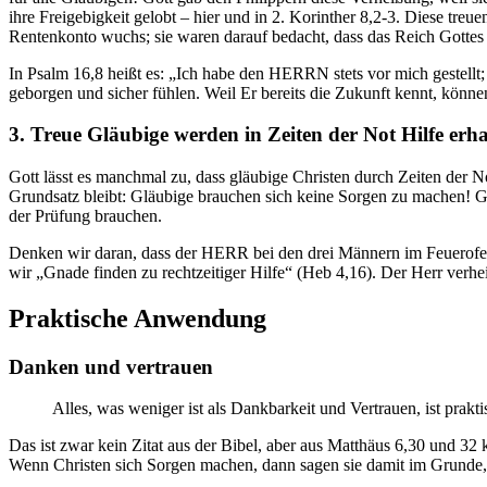
ihre Freigebigkeit gelobt – hier und in
2. Korinther 8,2-3
. Diese treue
Rentenkonto wuchs; sie waren darauf bedacht, dass das Reich Gotte
In
Psalm 16,8
heißt es: „Ich habe den HERRN stets vor mich gestellt;
geborgen und sicher fühlen. Weil Er bereits die Zukunft kennt, könn
3. Treue Gläubige werden in Zeiten der Not Hilfe erha
Gott lässt es manchmal zu, dass gläubige Christen durch Zeiten der 
Grundsatz bleibt: Gläubige brauchen sich keine Sorgen zu machen! Go
der Prüfung brauchen.
Denken wir daran, dass der HERR bei den drei Männern im Feuerofe
wir „Gnade finden zu rechtzeitiger Hilfe“ (
Heb 4,16
). Der Herr verhe
Praktische Anwendung
Danken und vertrauen
Alles, was weniger ist als Dankbarkeit und Vertrauen, ist pra
Das ist zwar kein Zitat aus der Bibel, aber aus
Matthäus 6,30 und 32
k
Wenn Christen sich Sorgen machen, dann sagen sie damit im Grunde, da