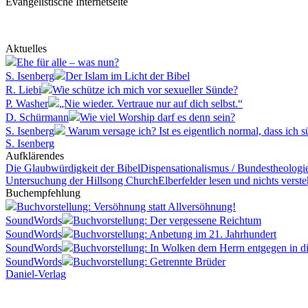
Evangelistische Internetseite
Aktuelles
Ehe für alle – was nun?
S. Isenberg
Der Islam im Licht der Bibel
R. Liebi
Wie schütze ich mich vor sexueller Sünde?
P. Washer
„Nie wieder. Vertraue nur auf dich selbst.“
D. Schürmann
Wie viel Worship darf es denn sein?
S. Isenberg
Warum versage ich? Ist es eigentlich normal, dass ich 
S. Isenberg
Aufklärendes
Die Glaubwürdigkeit der Bibel
Dispensationalismus / Bundestheologi
Untersuchung der Hillsong Church
Elberfelder lesen und nichts vers
Buchempfehlung
Buchvorstellung: Versöhnung statt Allversöhnung!
SoundWords
Buchvorstellung: Der vergessene Reichtum
SoundWords
Buchvorstellung: Anbetung im 21. Jahrhundert
SoundWords
Buchvorstellung: In Wolken dem Herrn entgegen in di
SoundWords
Buchvorstellung: Getrennte Brüder
Daniel-Verlag