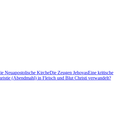
ie Neuapostolische Kirche
Die Zeugen Jehovas
Eine kritische
ristie (Abendmahl) in Fleisch und Blut Christi verwandelt?