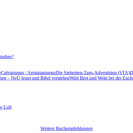
sündige?
e
Calvinismus / Arminianismus
Die Siebenten-Tags-Adventisten (STA)
D
tehen – NeÜ lesen und Bibel verstehen
Wird Brot und Wein bei der Eucha
e Luft
Weitere Buchempfehlungen