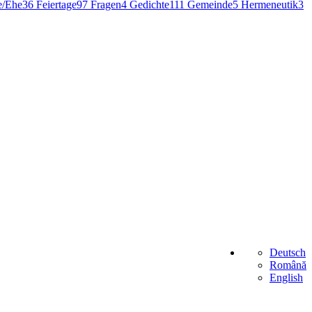
e/Ehe
36
Feiertage
97
Fragen
4
Gedichte
111
Gemeinde
5
Hermeneutik
3
Deutsch
Română
English