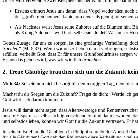
Unser Herr verwendet zwei Beispiele aus der Natur, um uns daran zu e
Erstens erinnert Jesus uns daran, dass Vögel weder säen noch e
der „größere Scheunen“ baute, um
mehr
als genug für seinen z
Als Nächstes weist Jesus seine Zuhörer auf die Blumen hin. B
als König Salomo – weil Gott selbst sie kleidet! Was unser H
Gottes Zusage, für uns zu sorgen, ist eine großartige Verheißung, do
trachten“
(
Mt 6,33
). Wenn wir unser Leben damit verbringen, selbst
erfüllen, verheißt Gott, dass Er für unsere Grundbedürfnisse sorgen wi
Er uns das geben wird, was wir wirklich
brauchen
.
2. Treue Gläubige brauchen sich um die Zukunft kei
Mt 6,34:
So seid nun nicht besorgt für den morgigen Tag, denn der mo
Machst du dir Sorgen um die Zukunft? Fragst du dich: „Werde ich ge
Gott wird sich darum kümmern.“
Jesus will damit nicht sagen, dass Altersvorsorge und Rentenversicher
unsere Ersparnisse selbstsüchtig verschleudern und dann erwarten, d
und selbstlos leben, können wir Gott für die Zukunft vertrauen. Er hat
In seinem Brief an die Gläubigen in Philippi schreibt der Apostel Pau
für alle Gläubigen! Gott gab den Philippern diese Verheißung, weil si