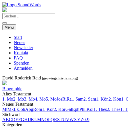
Menü
Start
Neues
Newsletter
Kontakt
FAQ
Spenden
Anmelden
David Roderick Reid
(growingchristians.org)
Biographie
Altes Testament
1. Mo
2. Mo
3. Mo
4. Mo
5. Mo
Jos
Ri
Rt
1. Sam
2. Sam
1. Kön
2. Kön
1. 
Neues Testament
Mt
Mk
Lk
Joh
Apg
Röm
1. Kor
2. Kor
Gal
Eph
Phil
Kol
1. Thes
2. Thes
1. 
Stichwort
A
B
C
D
E
F
G
H
I
J
K
L
M
N
O
P
Q
R
S
T
U
V
W
X
Y
Z
0-9
Kategorien