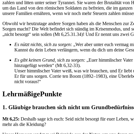
zahlen und litten unter seiner Tyrannei. Sie waren der Brutalität von 
um das Land von den römischen Soldaten zu befreien, die im ganzen L
unsere Familien ernähren, wenn wir noch mehr Steuern zahlen müssen
Obwohl wir heutzutage andere Sorgen haben als die Menschen zur Zeit Je
Sorgen macht? Die Welt befindet sich ständig im Krisenmodus, und so
„nicht besorgt“ sein sollen (
Mt 6,25.31.34
)! Und Er nennt uns zwei G
Es nützt nichts, sich zu sorgen:
„Wer aber unter euch vermag mit
Kannst du dein Leben verlängern, wenn du dich um deine Gesund
Es gibt keinen Grund, sich zu sorgen:
„Euer himmlischer Vater w
hinzugefügt werden“ (
Mt 6,32-33
).
Unser himmlischer Vater weiß, was wir brauchen, und Er liebt 
Er für uns sorgen. Corrie ten Boom (1892–1983), eine Überlebe
nicht voraus!“
LehrmäßigePunkte
1. Gläubige brauchen sich nicht um Grundbedürfniss
Mt 6,25:
Deshalb sage ich euch: Seid nicht besorgt für euer Leben, wa
mehr als die Kleidung?