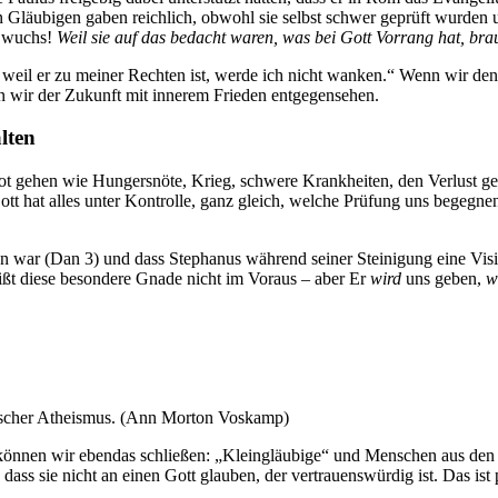
n Gläubigen gaben reichlich, obwohl sie selbst schwer geprüft wurden 
s wuchs!
Weil sie auf das bedacht waren, was bei Gott Vorrang hat, bra
 weil er zu meiner Rechten ist, werde ich nicht wanken.“ Wenn wir den 
en wir der Zukunft mit innerem Frieden entgegensehen.
lten
Not gehen wie Hungersnöte, Krieg, schwere Krankheiten, den Verlust ge
tt hat alles unter Kontrolle, ganz gleich, welche Prüfung uns begegne
n war (
Dan 3
) und dass Stephanus während seiner Steinigung eine Visi
ißt diese besondere Gnade nicht im Voraus – aber Er
wird
uns geben,
w
ktischer Atheismus. (Ann Morton Voskamp)
önnen wir ebendas schließen: „Kleingläubige“ und Menschen aus den 
ss sie nicht an einen Gott glauben, der vertrauenswürdig ist. Das ist 