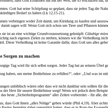
rinnern, dass Gott Erbarmen hat mit der Welt, die Er erschaffen hat, u
rnten. Gott hat seine Schöpfung so geplant, dass sie jeden Tag die Nahr
ukünftigen Bedarf zu haben (
Lk 12,15-21
).
lumen verbringen weder Zeit damit, um Kleidung zu kaufen und auszuwäh
err damit sagen will: Wenn Gott sich schon um Tiere und Pflanzen kümm
ch sie ist an eine wichtige Grundvoraussetzung geknüpft:
Gläubige müsse
süchtig nach eigenen Zielen zu streben, können wir die Verheißung n
rd. Diese Verheißung ist keine Garantie dafür, dass Gott uns alles gebe
ne Sorgen zu machen
rgige Tag wird für sich selbst sorgen. Jeder Tag hat an seinem Übel g
nug haben, um meine Bedürfnisse zu erfüllen?“, oder: „Und was ist mit
ungen unbiblisch wären oder dass wir nicht dankbar sein sollten für die
ass der Herr für unsere Bedürfnisse sorgt! Wenn wir jedoch dem Beispie
 das beste „Sicherheitsprogramm“ aller Zeiten vorbereitet – für alle, di
lus, dass Gott ihnen „alles Nötige“ geben würde (
Phil 4,19
). Aber
achte
e Paulus freigebig dabei unterstützt hatten, dass er in Rom das Evangel