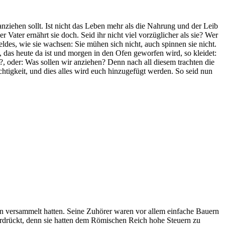
 anziehen sollt. Ist nicht das Leben mehr als die Nahrung und der Leib
ater ernährt sie doch. Seid ihr nicht viel vorzüglicher als sie? Wer
des, wie sie wachsen: Sie mühen sich nicht, auch spinnen sie nicht.
s, das heute da ist und morgen in den Ofen geworfen wird, so kleidet:
n?, oder: Was sollen wir anziehen? Denn nach all diesem trachten die
chtigkeit, und dies alles wird euch hinzugefügt werden. So seid nun
n versammelt hatten. Seine Zuhörer waren vor allem einfache Bauern
erdrückt, denn sie hatten dem Römischen Reich hohe Steuern zu