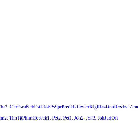
Chr
2. Chr
Esra
Neh
Est
Hiob
Ps
Spr
Pred
Hld
Jes
Jer
Klgl
Hes
Dan
Hos
Joel
Am
Tim
2. Tim
Tit
Phlm
Heb
Jak
1. Pet
2. Pet
1. Joh
2. Joh
3. Joh
Jud
Off