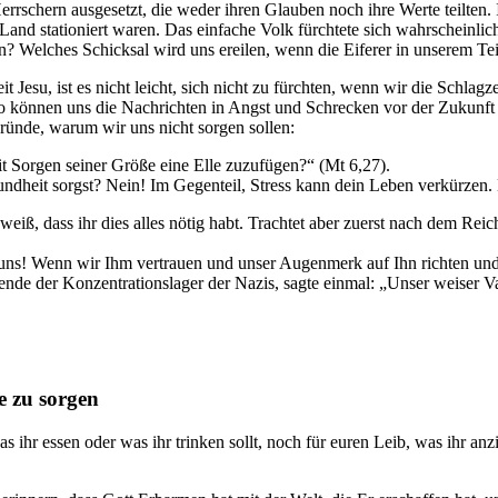
Herrschern ausgesetzt, die weder ihren Glauben noch ihre Werte teilten.
and stationiert waren. Das einfache Volk fürchtete sich wahrscheinli
? Welches Schicksal wird uns ereilen, wenn die Eiferer in unserem Te
su, ist es nicht leicht, sich nicht zu fürchten, wenn wir die Schlagzei
 können uns die Nachrichten in Angst und Schrecken vor der Zukunft v
ründe, warum wir uns nicht sorgen sollen:
 Sorgen seiner Größe eine Elle zuzufügen?“ (
Mt 6,27
).
heit sorgst? Nein! Im Gegenteil, Stress kann dein Leben verkürzen. Es
eiß, dass ihr dies alles nötig habt. Trachtet aber zuerst nach dem Reic
uns! Wenn wir Ihm vertrauen und unser Augenmerk auf Ihn richten und 
nde der Konzentrationslager der Nazis, sagte einmal: „Unser weiser V
e zu sorgen
s ihr essen oder was ihr trinken sollt, noch für euren Leib, was ihr anz