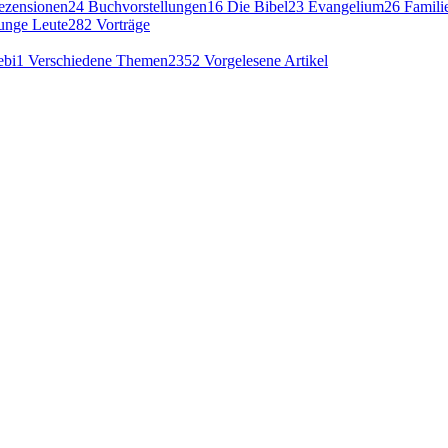
ezensionen
24
Buchvorstellungen
16
Die Bibel
23
Evangelium
26
Famili
junge Leute
282
Vorträge
ebi
1
Verschiedene Themen
2352
Vorgelesene Artikel