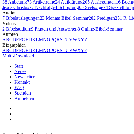
38
Anbetung
73
Artikelreihe
24
Aufklärung
205
Auslegungen
16
Buchr
Jesus Christus
77
Nachfolge
4
Schöpfung
65
Seelsorge
74
Speziell für 
Audios
7
Bibelauslegungen
23
Monats-Bibel-Seminar
282
Predigten
251
R. Li
Videos
2
Bibelstudium
9
Fragen und Antworten
8
Online-Bibel-Seminar
Autoren
A
B
C
D
E
F
G
H
I
J
K
L
M
N
O
P
Q
R
S
T
U
V
W
X
Y
Z
Biographien
A
B
C
D
E
F
G
H
I
J
K
L
M
N
O
P
Q
R
S
T
U
V
W
X
Y
Z
Multi-Download
Start
Neues
Newsletter
Kontakt
FAQ
Spenden
Anmelden