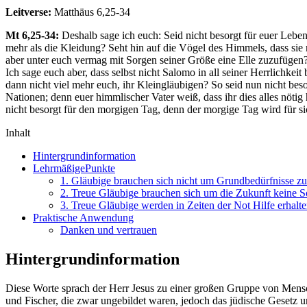
Leitverse:
Matthäus 6,25-34
Mt 6,25-34:
Deshalb sage ich euch: Seid nicht besorgt für euer Leben,
mehr als die Kleidung? Seht hin auf die Vögel des Himmels, dass sie 
aber unter euch vermag mit Sorgen seiner Größe eine Elle zuzufügen? 
Ich sage euch aber, dass selbst nicht Salomo in all seiner Herrlichke
dann nicht viel mehr euch, ihr Kleingläubigen? So seid nun nicht beso
Nationen; denn euer himmlischer Vater weiß, dass ihr dies alles nötig
nicht besorgt für den morgigen Tag, denn der morgige Tag wird für si
Inhalt
Hintergrundinformation
LehrmäßigePunkte
1. Gläubige brauchen sich nicht um Grundbedürfnisse zu
2. Treue Gläubige brauchen sich um die Zukunft keine 
3. Treue Gläubige werden in Zeiten der Not Hilfe erhalt
Praktische Anwendung
Danken und vertrauen
Hintergrundinformation
Diese Worte sprach der Herr Jesus zu einer großen Gruppe von Mensc
und Fischer, die zwar ungebildet waren, jedoch das jüdische Gesetz 