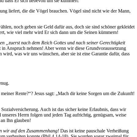
nd dass Er sich liebevoll um sie kümmert:
ung liefert, die die Vögel brauchen. Vögel sind nicht wie der Mann,
len, noch geben sie Geld dafür aus, doch sie sind schöner gekleidet
ert, wie viel mehr wird Er sich dann um die Seinen kümmern!
n „zuerst nach dem Reich Gottes und nach seiner Gerechtigkeit
icht in Anspruch nehmen! Aber wenn wir diese Grundvoraussetzung
n wird, was wir uns wünschen, aber sie ist eine Garantie dafür, dass
enug.
 meiner Rente?“? Jesus sagt: „Mach dir keine Sorgen um die Zukunft!
 Sozialversicherung. Auch ist das sicher keine Erlaubnis, dass wir
l unseres Herrn folgen und jeden Tag aufrichtig, genügsam, weise
e an Ihn glauben!
n wir auf den Zusammenhang!
Das ist keine pauschale Verheißung
ium verbreiten konnte (
Phil 4,14-18
). Sie wurden sogar zweimal für