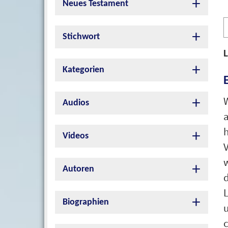
Neues Testament
A
P
Stichwort
L
Kategorien
Audios
Videos
Autoren
Biographien
c