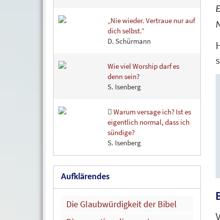
„Nie wieder. Vertraue nur auf
M
dich selbst.“
D. Schürmann
H
Wie viel Worship darf es
denn sein?
S. Isenberg
Warum versage ich? Ist es
eigentlich normal, dass ich
sündige?
S. Isenberg
Aufklärendes
Die Glaubwürdigkeit der Bibel