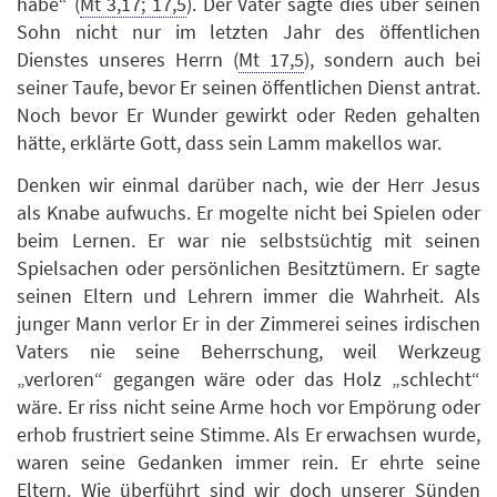
habe“ (
Mt 3,17; 17,5
). Der Vater sagte dies über seinen
Sohn nicht nur im letzten Jahr des öffentlichen
Dienstes unseres Herrn (
Mt 17,5
), sondern auch bei
seiner Taufe, bevor Er seinen öffentlichen Dienst antrat.
Noch bevor Er Wunder gewirkt oder Reden gehalten
hätte, erklärte Gott, dass sein Lamm makellos war.
Denken wir einmal darüber nach, wie der Herr Jesus
als Knabe aufwuchs. Er mogelte nicht bei Spielen oder
beim Lernen. Er war nie selbstsüchtig mit seinen
Spielsachen oder persönlichen Besitztümern. Er sagte
seinen Eltern und Lehrern immer die Wahrheit. Als
junger Mann verlor Er in der Zimmerei seines irdischen
Vaters nie seine Beherrschung, weil Werkzeug
„verloren“ gegangen wäre oder das Holz „schlecht“
wäre. Er riss nicht seine Arme hoch vor Empörung oder
erhob frustriert seine Stimme. Als Er erwachsen wurde,
waren seine Gedanken immer rein. Er ehrte seine
Eltern. Wie überführt sind wir doch unserer Sünden