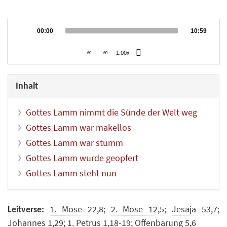
Audio
Current
Total
00:00
10:59
Player
time
duration
1.00x
60
60
Inhalt
Gottes Lamm nimmt die Sünde der Welt weg
Gottes Lamm war makellos
Gottes Lamm war stumm
Gottes Lamm wurde geopfert
Gottes Lamm steht nun
1. Mose 22,8
;
2. Mose 12,5
;
Jesaja 53,7
;
Leitverse:
Johannes 1,29
;
1. Petrus 1,18-19
;
Offenbarung 5,6