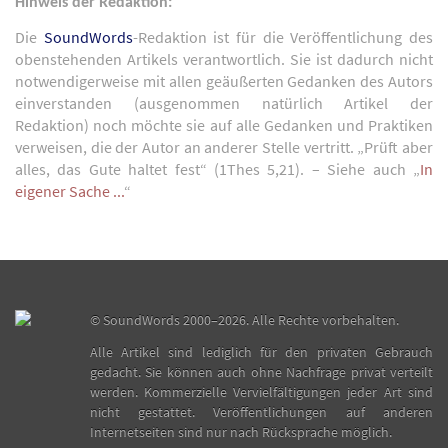
Hinweis der Redaktion:
Die
SoundWords
-Redaktion ist für die Veröffentlichung des
obenstehenden Artikels verantwortlich. Sie ist dadurch nicht
notwendigerweise mit allen geäußerten Gedanken des Autors
einverstanden (ausgenommen natürlich Artikel der
Redaktion) noch möchte sie auf alle Gedanken und Praktiken
verweisen, die der Autor an anderer Stelle vertritt. „Prüft aber
alles, das Gute haltet fest“ (1Thes 5,21). – Siehe auch „
In
eigener Sache ...
“
©
SoundWords
2000–2026. Alle Rechte vorbehalten.
Alle Artikel sind lediglich für den privaten Gebrauch
gedacht. Sie können auch ohne Nachfrage privat verteilt
werden. Kommerzielle Vervielfältigungen jeder Art sind
nicht gestattet. Veröffentlichungen auf anderen
Internetseiten sind nur nach Rücksprache möglich.