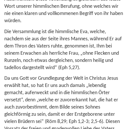
Wort unserer himmlischen Berufung, ohne welches wir
nie einen klaren und vollkommenen Begriff von ihr haben
würden.
Die Versammlung ist die himmlische Eva, welche,
nachdem sie aus der Seite ihres Mannes, während Er auf
dem Thron des Vaters ruhte, genommen ist, Ihm bei
seinem Erwachen als herrliche Frau, „ohne Flecken und
Runzeln, noch etwas dergleichen, sondern heilig und
tadellos dargestellt wird“ (
Eph 5,27
).
Da uns Gott vor Grundlegung der Welt in Christus Jesus
erwählt hat, so hat Er uns auch damals „lebendig
gemacht, auferweckt und in die himmlischen Örter
versetzt“, denn „welche er zuvorerkannt hat, die hat er
auch zuvorbestimmt, dem Bilde seines Sohnes
gleichförmig zu sein, damit er der Erstgeborene unter
vielen Brüdern sei“ (
Röm 8,29
;
Eph 1,2-3; 2,5-6
). Diesen
Vorsatz der freien und gnadenvollen Liebe des Vaters