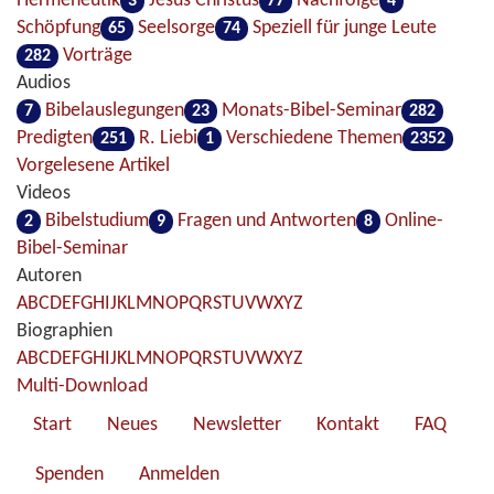
Hermeneutik
Jesus Christus
Nachfolge
3
77
4
Schöpfung
Seelsorge
Speziell für junge Leute
65
74
Vorträge
282
Audios
Bibelauslegungen
Monats-Bibel-Seminar
7
23
282
Predigten
R. Liebi
Verschiedene Themen
251
1
2352
Vorgelesene Artikel
Videos
Bibelstudium
Fragen und Antworten
Online-
2
9
8
Bibel-Seminar
Autoren
A
B
C
D
E
F
G
H
I
J
K
L
M
N
O
P
Q
R
S
T
U
V
W
X
Y
Z
Biographien
A
B
C
D
E
F
G
H
I
J
K
L
M
N
O
P
Q
R
S
T
U
V
W
X
Y
Z
Multi-Download
Start
Neues
Newsletter
Kontakt
FAQ
Spenden
Anmelden