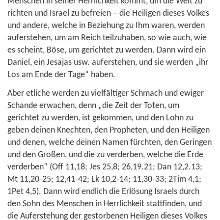
Menschen in seiner Herrlichkeit kommt, um die Welt zu
richten und Israel zu befreien – die Heiligen dieses Volkes
und andere, welche in Beziehung zu Ihm waren, werden
auferstehen, um am Reich teilzuhaben, so wie auch, wie
es scheint, Böse, um gerichtet zu werden. Dann wird ein
Daniel, ein Jesajas usw. auferstehen, und sie werden „ihr
Los am Ende der Tage“ haben.
Aber etliche werden zu vielfältiger Schmach und ewiger
Schande erwachen, denn „die Zeit der Toten, um
gerichtet zu werden, ist gekommen, und den Lohn zu
geben deinen Knechten, den Propheten, und den Heiligen
und denen, welche deinen Namen fürchten, den Geringen
und den Großen, und die zu verderben, welche die Erde
verderben“ (
Off 11,18
;
Jes 25,8; 26,19.21
;
Dan 12,2.13
;
Mt 11,20-25; 12,41-42
;
Lk 10,2-14; 11,30-33
;
2Tim 4,1
;
1Pet 4,5
). Dann wird endlich die Erlösung Israels durch
den Sohn des Menschen in Herrlichkeit stattfinden, und
die Auferstehung der gestorbenen Heiligen dieses Volkes