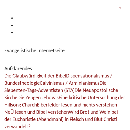
Evangelistische Internetseite
Aufklärendes
Die Glaubwürdigkeit der Bibel
Dispensationalismus /
Bundestheologie
Calvinismus / Arminianismus
Die
Siebenten-Tags-Adventisten (STA)
Die Neuapostolische
Kirche
Die Zeugen Jehovas
Eine kritische Untersuchung der
Hillsong Church
Elberfelder lesen und nichts verstehen –
NeÜ lesen und Bibel verstehen
Wird Brot und Wein bei
der Eucharistie (Abendmahl) in Fleisch und Blut Christi
verwandelt?