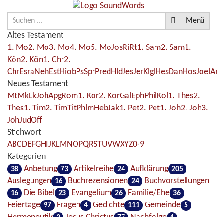
Menü
Altes Testament
1. Mo
2. Mo
3. Mo
4. Mo
5. Mo
Jos
Ri
Rt
1. Sam
2. Sam
1.
Kön
2. Kön
1. Chr
2.
Chr
Esra
Neh
Est
Hiob
Ps
Spr
Pred
Hld
Jes
Jer
Klgl
Hes
Dan
Hos
Joel
A
Neues Testament
Mt
Mk
Lk
Joh
Apg
Röm
1. Kor
2. Kor
Gal
Eph
Phil
Kol
1. Thes
2.
Thes
1. Tim
2. Tim
Tit
Phlm
Heb
Jak
1. Pet
2. Pet
1. Joh
2. Joh
3.
Joh
Jud
Off
Stichwort
A
B
C
D
E
F
G
H
I
J
K
L
M
N
O
P
Q
R
S
T
U
V
W
X
Y
Z
0-9
Kategorien
Anbetung
Artikelreihe
Aufklärung
38
73
24
205
Auslegungen
Buchrezensionen
Buchvorstellungen
16
24
Die Bibel
Evangelium
Familie/Ehe
16
23
26
36
Feiertage
Fragen
Gedichte
Gemeinde
97
4
111
5