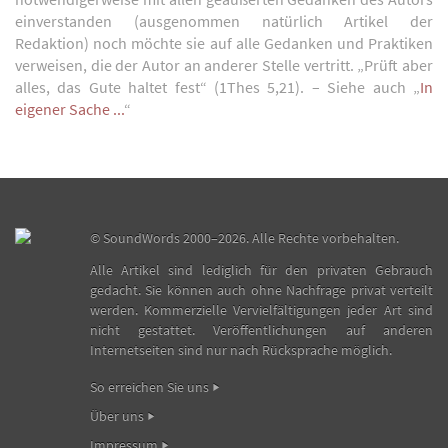
einverstanden (ausgenommen natürlich Artikel der
Redaktion) noch möchte sie auf alle Gedanken und Praktiken
verweisen, die der Autor an anderer Stelle vertritt. „Prüft aber
alles, das Gute haltet fest“ (1Thes 5,21). – Siehe auch „
In
eigener Sache ...
“
©
SoundWords
2000–2026. Alle Rechte vorbehalten.
Alle Artikel sind lediglich für den privaten Gebrauch
gedacht. Sie können auch ohne Nachfrage privat verteilt
werden. Kommerzielle Vervielfältigungen jeder Art sind
nicht gestattet. Veröffentlichungen auf anderen
Internetseiten sind nur nach Rücksprache möglich.
So erreichen Sie uns
Über uns
Impressum