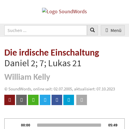
Menü
Die irdische Einschaltung
Daniel 2; 7; Lukas 21
William Kelly
© SoundWords, online seit: 02.07.2005, aktualisiert: 07.10.2023
Audio
Current
Total
00:00
05:49
Player
time
duration