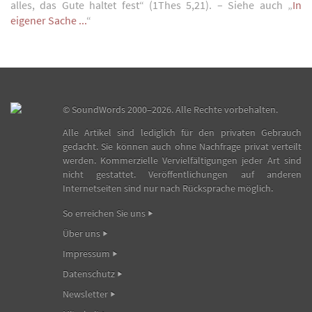
alles, das Gute haltet fest“ (1Thes 5,21). – Siehe auch „
In
eigener Sache ...
“
©
SoundWords
2000–2026. Alle Rechte vorbehalten.
Alle Artikel sind lediglich für den privaten Gebrauch
gedacht. Sie können auch ohne Nachfrage privat verteilt
werden. Kommerzielle Vervielfältigungen jeder Art sind
nicht gestattet. Veröffentlichungen auf anderen
Internetseiten sind nur nach Rücksprache möglich.
So erreichen Sie uns
Über uns
Impressum
Datenschutz
Newsletter