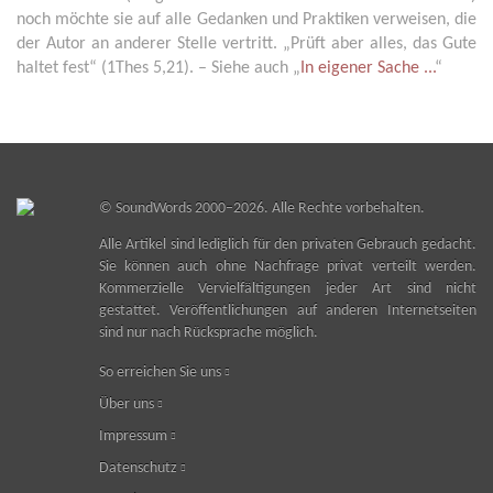
noch möchte sie auf alle Gedanken und Praktiken verweisen, die
der Autor an anderer Stelle vertritt. „Prüft aber alles, das Gute
haltet fest“ (1Thes 5,21). – Siehe auch „
In eigener Sache ...
“
©
SoundWords
2000–2026. Alle Rechte vorbehalten.
Alle Artikel sind lediglich für den privaten Gebrauch gedacht.
Sie können auch ohne Nachfrage privat verteilt werden.
Kommerzielle Vervielfältigungen jeder Art sind nicht
gestattet. Veröffentlichungen auf anderen Internetseiten
sind nur nach Rücksprache möglich.
So erreichen Sie uns
Über uns
Impressum
Datenschutz