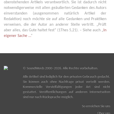
obenstehenden Artikels verantwortlich. Sie ist dadurch nicht
notwendigerweise mit allen geäußerten Gedanken des Autors
einverstanden (ausgenommen natürlich Artikel der
Redaktion) noch möchte sie auf alle Gedanken und Praktiken
verweisen, die der Autor an anderer Stelle vertritt. „Prüft
aber alles, das Gute haltet fest“ (1Thes 5,21). – Siehe auch „
In
eigener Sache ...
“
©
SoundWords
2000–2026. Alle Rechte vorbehalten.
Alle Artikel sind lediglich für den privaten Gebrauch gedacht.
Sie können auch ohne Nachfrage privat verteilt werden.
Kommerzielle Vervielfältigungen jeder Art sind nicht
gestattet. Veröffentlichungen auf anderen Internetseiten
sind nur nach Rücksprache möglich.
So erreichen Sie uns
Über uns