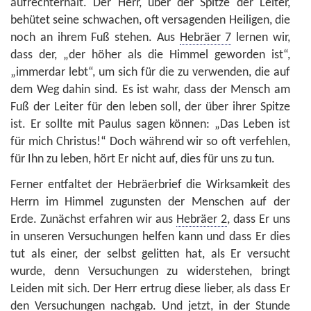
aufrechterhält. Der Herr, über der Spitze der Leiter,
behütet seine schwachen, oft versagenden Heiligen, die
noch an ihrem Fuß stehen. Aus
Hebräer 7
lernen wir,
dass der, „der höher als die Himmel geworden ist“,
„immerdar lebt“, um sich für die zu verwenden, die auf
dem Weg dahin sind. Es ist wahr, dass der Mensch am
Fuß der Leiter für den leben soll, der über ihrer Spitze
ist. Er sollte mit Paulus sagen können: „Das Leben ist
für mich Christus!“ Doch während wir so oft verfehlen,
für Ihn zu leben, hört Er nicht auf, dies für uns zu tun.
Ferner entfaltet der Hebräerbrief die Wirksamkeit des
Herrn im Himmel zugunsten der Menschen auf der
Erde. Zunächst erfahren wir aus
Hebräer 2
, dass Er uns
in unseren Versuchungen helfen kann und dass Er dies
tut als einer, der selbst gelitten hat, als Er versucht
wurde, denn Versuchungen zu widerstehen, bringt
Leiden mit sich. Der Herr ertrug diese lieber, als dass Er
den Versuchungen nachgab. Und jetzt, in der Stunde