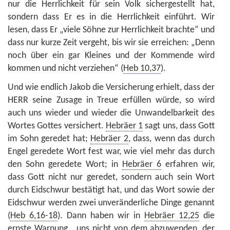
nur die Herrlichkeit für sein Volk sichergestellt hat,
sondern dass Er es in die Herrlichkeit einführt. Wir
lesen, dass Er „viele Söhne zur Herrlichkeit brachte“ und
dass nur kurze Zeit vergeht, bis wir sie erreichen: „Denn
noch über ein gar Kleines und der Kommende wird
kommen und nicht verziehen“ (
Heb 10,37
).
Und wie endlich Jakob die Versicherung erhielt, dass der
HERR seine Zusage in Treue erfüllen würde, so wird
auch uns wieder und wieder die Unwandelbarkeit des
Wortes Gottes versichert.
Hebräer 1
sagt uns, dass Gott
im Sohn geredet hat;
Hebräer 2
, dass, wenn das durch
Engel geredete Wort fest war, wie viel mehr das durch
den Sohn geredete Wort; in
Hebräer 6
erfahren wir,
dass Gott nicht nur geredet, sondern auch sein Wort
durch Eidschwur bestätigt hat, und das Wort sowie der
Eidschwur werden zwei unveränderliche Dinge genannt
(
Heb 6,16-18
). Dann haben wir in
Hebräer 12,25
die
ernste Warnung, „uns nicht von dem abzuwenden, der