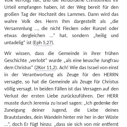
Volk verfolgt hat, und die verdorbene Christenheit ihr
Urteil empfangen haben, ist der Weg bereit für den
großen Tag der Hochzeit des Lammes. Dann wird das
wahre Volk des Herrn Ihm dargestellt als „die
Versammlung …, die nicht Flecken oder Runzel oder
etwas dergleichen …“ hat, sondern „heilig und
untadelig“ ist (
Eph 5,27
).
Wir wissen, dass die Gemeinde in ihrer frühen
Geschichte „verlobt“ wurde „als eine keusche Jungfrau
dem Christus“ (
2Kor 11,2
). Ach! Wie das Israel von einst
in der Verantwortung als Zeuge für den HERRN
versagte, so hat die Gemeinde als Zeuge für Christus
völlig versagt. In beiden Fällen ist das Versagen auf den
Verlust der ersten Liebe zurückzuführen. Der HERR
musste durch Jeremia zu Israel sagen: „Ich gedenke der
Zuneigung deiner Jugend, die Liebe deines
Brautstandes, dein Wandeln hinter mir her in der Wüste
…“, doch Er fügt hinzu: „dass sie sich von mir entfernt