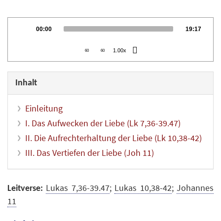
Audio
Current
Total
00:00
19:17
Player
time
duration
1.00x
60
60
Inhalt
Einleitung
I. Das Aufwecken der Liebe (Lk 7,36-39.47)
II. Die Aufrechterhaltung der Liebe (Lk 10,38-42)
III. Das Vertiefen der Liebe (Joh 11)
Lukas 7,36-39.47
;
Lukas 10,38-42
;
Johannes
Leitverse:
11