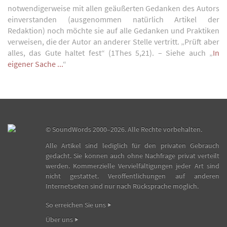
notwendigerweise mit allen geäußerten Gedanken des Autors
einverstanden (ausgenommen natürlich Artikel der
Redaktion) noch möchte sie auf alle Gedanken und Praktiken
verweisen, die der Autor an anderer Stelle vertritt. „Prüft aber
alles, das Gute haltet fest“ (1Thes 5,21). – Siehe auch „
In
eigener Sache ...
“
©
SoundWords
2000–2026. Alle Rechte vorbehalten.
Alle Artikel sind lediglich für den privaten Gebrauch
gedacht. Sie können auch ohne Nachfrage privat verteilt
werden. Kommerzielle Vervielfältigungen jeder Art sind
nicht gestattet. Veröffentlichungen auf anderen
Internetseiten sind nur nach Rücksprache möglich.
So erreichen Sie uns
Über uns