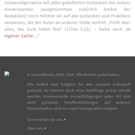
notwendigerweise mit allen geäußerten Gedanken des Autors
einverstanden (ausgenommen natürlich Artikel der
Redaktion) noch möchte sie auf alle Gedanken und Praktiken
verweisen, die der Autor an anderer Stelle vertritt. „Prüft aber
alles, das Gute haltet fest“ (1Thes 5,21). – Siehe auch „
In
eigener Sache ...
“
©
SoundWords
2000–2026. Alle Rechte vorbehalten.
Alle Artikel sind lediglich für den privaten Gebrauch
gedacht. Sie können auch ohne Nachfrage privat verteilt
werden. Kommerzielle Vervielfältigungen jeder Art sind
nicht gestattet. Veröffentlichungen auf anderen
Internetseiten sind nur nach Rücksprache möglich.
So erreichen Sie uns
Über uns