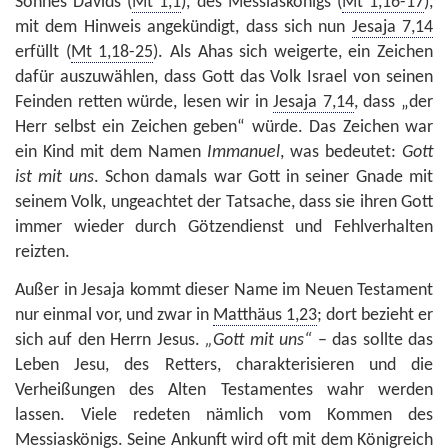
Sohnes Davids (
Mt 1,1
), des Messiaskönigs (
Mt 1,16-17
),
mit dem Hinweis angekündigt, dass sich nun
Jesaja 7,14
erfüllt (
Mt 1,18-25
). Als Ahas sich weigerte, ein Zeichen
dafür auszuwählen, dass Gott das Volk Israel von seinen
Feinden retten würde, lesen wir in
Jesaja 7,14
, dass „der
Herr selbst ein Zeichen geben“ würde. Das Zeichen war
ein Kind mit dem Namen
Immanuel
, was bedeutet:
Gott
ist mit uns
. Schon damals war Gott in seiner Gnade mit
seinem Volk, ungeachtet der Tatsache, dass sie ihren Gott
immer wieder durch Götzendienst und Fehlverhalten
reizten.
Außer in Jesaja kommt dieser Name im Neuen Testament
nur einmal vor, und zwar in
Matthäus 1,23
; dort bezieht er
sich auf den Herrn Jesus.
„Gott mit uns“
– das sollte das
Leben Jesu, des Retters, charakterisieren und die
Verheißungen des Alten Testamentes wahr werden
lassen. Viele redeten nämlich vom Kommen des
Messiaskönigs. Seine Ankunft wird oft mit dem Königreich