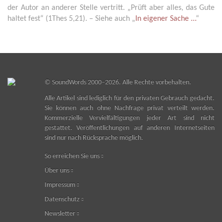
der Autor an anderer Stelle vertritt. „Prüft aber alles, das Gute
haltet fest“ (1Thes 5,21). – Siehe auch „
In eigener Sache ...
“
©
SoundWords
2000–2026. Alle Rechte vorbehalten.
Alle Artikel sind lediglich für den privaten Gebrauch gedacht.
Sie können auch ohne Nachfrage privat verteilt werden.
Kommerzielle Vervielfältigungen jeder Art sind nicht
gestattet. Veröffentlichungen auf anderen Internetseiten
sind nur nach Rücksprache möglich.
So erreichen Sie uns
Über uns
Impressum
Datenschutz
Newsletter