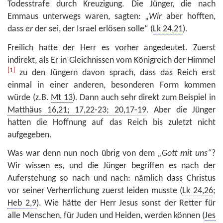
Todesstrafe durch Kreuzigung. Die Jünger, die nach
Emmaus unterwegs waren, sagten: „
Wir
aber hofften,
dass
er
der sei, der Israel erlösen solle“ (
Lk 24,21
).
Freilich hatte der Herr es vorher angedeutet. Zuerst
indirekt, als Er in Gleichnissen vom Königreich der Himmel
[1]
zu den Jüngern davon sprach, dass das Reich erst
einmal in einer anderen, besonderen Form kommen
würde (z.B.
Mt 13
). Dann auch sehr direkt zum Beispiel in
Matthäus 16,21; 17,22-23; 20,17-19
. Aber die Jünger
hatten die Hoffnung auf das Reich bis zuletzt nicht
aufgegeben.
Was war denn nun noch übrig von dem
„Gott mit uns“
?
Wir wissen es, und die Jünger begriffen es nach der
Auferstehung so nach und nach: nämlich dass Christus
vor seiner Verherrlichung zuerst leiden musste (
Lk 24,26
;
Heb 2,9
). Wie hätte der Herr Jesus sonst der Retter für
alle Menschen, für Juden und Heiden, werden können (
Jes