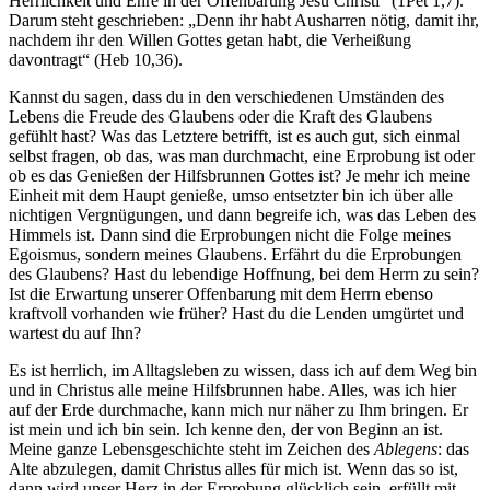
Herrlichkeit und Ehre in der Offenbarung Jesu Christi“ (
1Pet 1,7
).
Darum steht geschrieben: „Denn ihr habt Ausharren nötig, damit ihr,
nachdem ihr den Willen Gottes getan habt, die Verheißung
davontragt“ (
Heb 10,36
).
Kannst du sagen, dass du in den verschiedenen Umständen des
Lebens die Freude des Glaubens oder die Kraft des Glaubens
gefühlt hast? Was das Letztere betrifft, ist es auch gut, sich einmal
selbst fragen, ob das, was man durchmacht, eine Erprobung ist oder
ob es das Genießen der Hilfsbrunnen Gottes ist? Je mehr ich meine
Einheit mit dem Haupt genieße, umso entsetzter bin ich über alle
nichtigen Vergnügungen, und dann begreife ich, was das Leben des
Himmels ist. Dann sind die Erprobungen nicht die Folge meines
Egoismus, sondern meines Glaubens. Erfährt du die Erprobungen
des Glaubens? Hast du lebendige Hoffnung, bei dem Herrn zu sein?
Ist die Erwartung unserer Offenbarung mit dem Herrn ebenso
kraftvoll vorhanden wie früher? Hast du die Lenden umgürtet und
wartest du auf Ihn?
Es ist herrlich, im Alltagsleben zu wissen, dass ich auf dem Weg bin
und in Christus alle meine Hilfsbrunnen habe. Alles, was ich hier
auf der Erde durchmache, kann mich nur näher zu Ihm bringen. Er
ist mein und ich bin sein. Ich kenne den, der von Beginn an ist.
Meine ganze Lebensgeschichte steht im Zeichen des
Ablegens
: das
Alte abzulegen, damit Christus alles für mich ist. Wenn das so ist,
dann wird unser Herz in der Erprobung glücklich sein, erfüllt mit