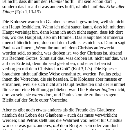
ist nicht, dass ihr auf den
Himmel
hofft – ihr seid schon dort –,
sondern das ihr auf etwas anderes hofft, nämlich auf
das Erbe aller
Dinge
(
Eph 1,13-19
).
Die Kolosser waren im Glauben schwach geworden, weil sie nicht
am Haupt festhielten. Wenn ich nicht sagen kann, dass ich mit dem
Haupt vereinigt bin, dann kann ich auch nicht sagen, dass ich dort
bin, wo das Haupt ist, also im Himmel. Das Haupt bleibt immerzu
unerschütterlich treu, doch mit dem Leib ist es nicht so. Darum sagt
Paulus zu ihnen: „Wenn ihr nun mit dem Christus auferweckt
worden seid, so sucht, was droben ist, wo der Christus ist, sitzend
zur Rechten Gottes. Sinnt auf das, was droben ist, nicht auf das, was
auf der Erde ist; denn ihr seid gestorben, und euer Leben ist
verborgen mit dem Christus im Gott“ (
Kol 3,1-3
). Die Epheser
brauchten nicht auf diese Weise ermahnt zu werden. Paulus zeigt
ihnen die Vorrechte, die sie besaßen. Die Kolosser aber musste er
ermahnen, weil sie sich nicht am Haupt festhielten und der Himmel
für sie nur eine Hoffnung geblieben war. Die Epheser
hofften
nicht,
dort zu sein, sie
waren
dort, und Paulus konnte zu ihnen sagen:
Bleibt auf der Stufe eurer Vorrechte.
Aber es gibt noch etwas anderes als die Freude des Glaubens:
nämlich das Leben des Glaubens – auch das muss verwirklicht
werden; und Petrus stellt uns die Wahrheit vor. Selbst für Christus
war es etwas ganz anderes,
auf
dem Berg zu sein oder von dort