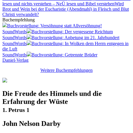
lesen und nichts verstehen – NeÜ lesen und Bibel verstehen
Wird
Brot und Wein bei der Eucharistie (Abendmahl) in Fleisch und Blut
Christi verwandelt?
Buchempfehlung
Buchvorstellung: Versöhnung statt Allversöhnung!
SoundWords
Buchvorstellung: Der vergessene Reichtum
SoundWords
Buchvorstellung: Anbetung im 21. Jahrhundert
SoundWords
Buchvorstellung: In Wolken dem Herrn entgegen in
die Luft
SoundWords
Buchvorstellung: Getrennte Brüder
Daniel-Verlag
Weitere Buchempfehlungen
Die Freude des Himmels und die
Erfahrung der Wüste
1. Petrus 1
John Nelson Darby