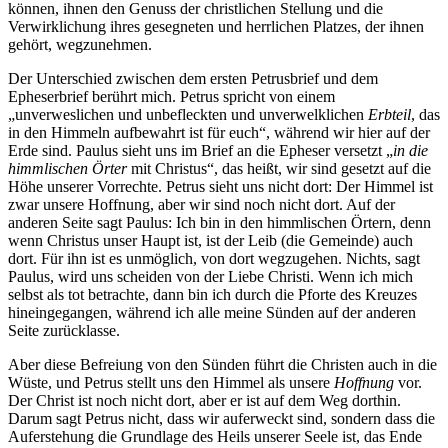
können, ihnen den Genuss der christlichen Stellung und die
Verwirklichung ihres gesegneten und herrlichen Platzes, der ihnen
gehört, wegzunehmen.
Der Unterschied zwischen dem ersten Petrusbrief und dem
Epheserbrief berührt mich. Petrus spricht von einem
„unverweslichen und unbefleckten und unverwelklichen
Erbteil
, das
in den Himmeln aufbewahrt ist für euch“, während wir hier auf der
Erde sind. Paulus sieht uns im Brief an die Epheser versetzt „
in die
himmlischen Örter
mit Christus“, das heißt, wir sind gesetzt auf die
Höhe unserer Vorrechte. Petrus sieht uns nicht dort: Der Himmel ist
zwar unsere Hoffnung, aber wir sind noch nicht dort. Auf der
anderen Seite sagt Paulus: Ich bin in den himmlischen Örtern, denn
wenn Christus unser Haupt ist, ist der Leib (die Gemeinde) auch
dort. Für ihn ist es unmöglich, von dort wegzugehen. Nichts, sagt
Paulus, wird uns scheiden von der Liebe Christi. Wenn ich mich
selbst als tot betrachte, dann bin ich durch die Pforte des Kreuzes
hineingegangen, während ich alle meine Sünden auf der anderen
Seite zurücklasse.
Aber diese Befreiung von den Sünden führt die Christen auch in die
Wüste, und Petrus stellt uns den Himmel als unsere
Hoffnung
vor.
Der Christ ist noch nicht dort, aber er ist auf dem Weg dorthin.
Darum sagt Petrus nicht, dass wir auferweckt sind, sondern dass die
Auferstehung die Grundlage des Heils unserer Seele ist, das Ende