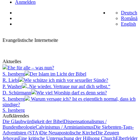
Anmelden
Deutsch
Română
English
Evangelistische Internetseite
Aktuelles
Ehe für alle – was nun?
S. Isenberg
Der Islam im Licht der Bibel
R. Liebi
Wie schütze ich mich vor sexueller Sünde?
P. Washer
„Nie wieder. Vertraue nur auf dich selbst.“
D. Schürmann
Wie viel Worship darf es denn sein?
S. Isenberg
Warum versage ich? Ist es eigentlich normal, dass ich
sündige?
S. Isenberg
Aufklärendes
Die Glaubwürdigkeit der Bibel
Dispensationalismus /
Bundestheologie
Calvinismus / Arminianismus
Die Siebenten-Tags-
Adventisten (STA)
Die Neuapostolische Kirche
Die Zeugen
Jehovas
Eine kritische Untersuchung der Hillsong Church
Elberfelder