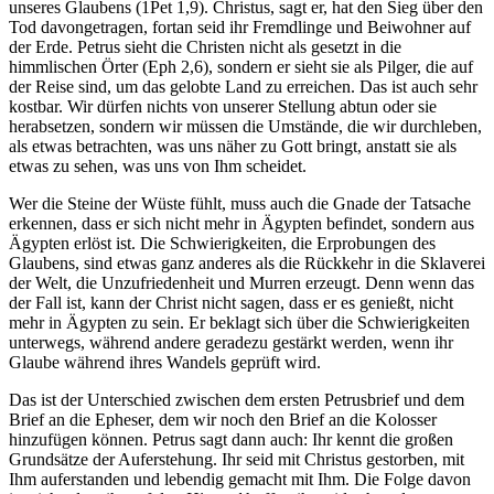
unseres Glaubens (
1Pet 1,9
). Christus, sagt er, hat den Sieg über den
Tod davongetragen, fortan seid ihr Fremdlinge und Beiwohner auf
der Erde. Petrus sieht die Christen nicht als gesetzt in die
himmlischen Örter (
Eph 2,6
), sondern er sieht sie als Pilger, die auf
der Reise sind, um das gelobte Land zu erreichen. Das ist auch sehr
kostbar. Wir dürfen nichts von unserer Stellung abtun oder sie
herabsetzen, sondern wir müssen die Umstände, die wir durchleben,
als etwas betrachten, was uns näher zu Gott bringt, anstatt sie als
etwas zu sehen, was uns von Ihm scheidet.
Wer die Steine der Wüste fühlt, muss auch die Gnade der Tatsache
erkennen, dass er sich nicht mehr in Ägypten befindet, sondern aus
Ägypten erlöst ist. Die Schwierigkeiten, die Erprobungen des
Glaubens, sind etwas ganz anderes als die Rückkehr in die Sklaverei
der Welt, die Unzufriedenheit und Murren erzeugt. Denn wenn das
der Fall ist, kann der Christ nicht sagen, dass er es genießt, nicht
mehr in Ägypten zu sein. Er beklagt sich über die Schwierigkeiten
unterwegs, während andere geradezu gestärkt werden, wenn ihr
Glaube während ihres Wandels geprüft wird.
Das ist der Unterschied zwischen dem ersten Petrusbrief und dem
Brief an die Epheser, dem wir noch den Brief an die Kolosser
hinzufügen können. Petrus sagt dann auch: Ihr kennt die großen
Grundsätze der Auferstehung. Ihr seid mit Christus gestorben, mit
Ihm auferstanden und lebendig gemacht mit Ihm. Die Folge davon