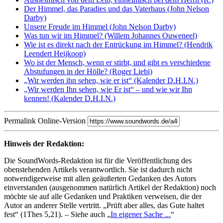
Der Himmel, das Paradies und das Vaterhaus
(John Nelson
Darby)
Unsere Freude im Himmel
(John Nelson Darby)
Was tun wir im Himmel?
(Willem Johannes Ouweneel)
Wie ist es direkt nach der Entrückung im Himmel?
(Hendrik
Leendert Heijkoop)
Wo ist der Mensch, wenn er stirbt, und gibt es verschiedene
Abstufungen in der Hölle?
(Roger Liebi)
„Wir werden ihn sehen, wie er ist“
(Kalender D.H.I.N.)
„Wir werden Ihn sehen, wie Er ist“ – und wie wir Ihn
kennen!
(Kalender D.H.I.N.)
Permalink
Online-Version
Hinweis der Redaktion:
Die
SoundWords
-Redaktion ist für die Veröffentlichung des
obenstehenden Artikels verantwortlich. Sie ist dadurch nicht
notwendigerweise mit allen geäußerten Gedanken des Autors
einverstanden (ausgenommen natürlich Artikel der Redaktion) noch
möchte sie auf alle Gedanken und Praktiken verweisen, die der
Autor an anderer Stelle vertritt. „Prüft aber alles, das Gute haltet
fest“ (1Thes 5,21). – Siehe auch „
In eigener Sache ...
“