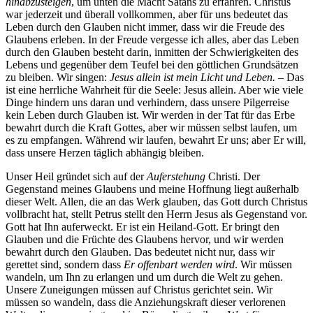
hinabzusteigen
, um unten die Macht Satans zu erfahren. Christus
war jederzeit und überall vollkommen, aber für uns bedeutet das
Leben durch den Glauben nicht immer, dass wir die Freude des
Glaubens erleben. In der Freude vergesse ich alles, aber das Leben
durch den Glauben besteht darin, inmitten der Schwierigkeiten des
Lebens und gegenüber dem Teufel bei den göttlichen Grundsätzen
zu bleiben. Wir singen:
Jesus allein ist mein Licht und Leben.
– Das
ist eine herrliche Wahrheit für die Seele: Jesus allein. Aber wie viele
Dinge hindern uns daran und verhindern, dass unsere Pilgerreise
kein Leben durch Glauben ist. Wir werden in der Tat für das Erbe
bewahrt durch die Kraft Gottes, aber wir müssen selbst laufen, um
es zu empfangen. Während wir laufen, bewahrt Er uns; aber Er will,
dass unsere Herzen täglich abhängig bleiben.
Unser Heil gründet sich auf der
Auferstehung
Christi. Der
Gegenstand meines Glaubens und meine Hoffnung liegt außerhalb
dieser Welt. Allen, die an das Werk glauben, das Gott durch Christus
vollbracht hat, stellt Petrus stellt den Herrn Jesus als Gegenstand vor.
Gott hat Ihn auferweckt. Er ist ein Heiland-Gott. Er bringt den
Glauben und die Früchte des Glaubens hervor, und wir werden
bewahrt durch den Glauben. Das bedeutet nicht nur, dass wir
gerettet sind, sondern dass
Er offenbart werden wird
. Wir müssen
wandeln, um Ihn zu erlangen und um durch die Welt zu gehen.
Unsere Zuneigungen müssen auf Christus gerichtet sein. Wir
müssen so wandeln, dass die Anziehungskraft dieser verlorenen