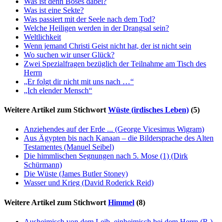
Was ist denn Böses dabei?
Was ist eine Sekte?
Was passiert mit der Seele nach dem Tod?
Welche Heiligen werden in der Drangsal sein?
Weltlichkeit
Wenn jemand Christi Geist nicht hat, der ist nicht sein
Wo suchen wir unser Glück?
Zwei Spezialfragen bezüglich der Teilnahme am Tisch des
Herrn
„Er folgt dir nicht mit uns nach …“
„Ich elender Mensch“
Weitere Artikel zum Stichwort
Wüste (irdisches Leben)
(5)
Anziehendes auf der Erde ...
(George Vicesimus Wigram)
Aus Ägypten bis nach Kanaan – die Bildersprache des Alten
Testamentes
(Manuel Seibel)
Die himmlischen Segnungen nach 5. Mose (1)
(Dirk
Schürmann)
Die Wüste
(James Butler Stoney)
Wasser und Krieg
(David Roderick Reid)
Weitere Artikel zum Stichwort
Himmel
(8)
Ausheimisch von dem Leib, einheimisch bei dem Herrn
(R.)