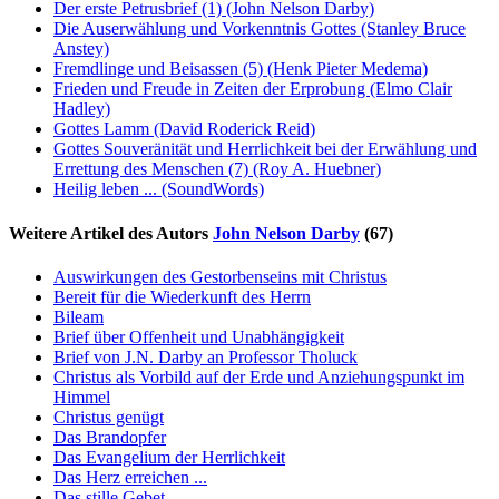
Der erste Petrusbrief (1)
(John Nelson Darby)
Die Auserwählung und Vorkenntnis Gottes
(Stanley Bruce
Anstey)
Fremdlinge und Beisassen (5)
(Henk Pieter Medema)
Frieden und Freude in Zeiten der Erprobung
(Elmo Clair
Hadley)
Gottes Lamm
(David Roderick Reid)
Gottes Souveränität und Herrlichkeit bei der Erwählung und
Errettung des Menschen (7)
(Roy A. Huebner)
Heilig leben ...
(SoundWords)
Weitere Artikel des Autors
John Nelson Darby
(67)
Auswirkungen des Gestorbenseins mit Christus
Bereit für die Wiederkunft des Herrn
Bileam
Brief über Offenheit und Unabhängigkeit
Brief von J.N. Darby an Professor Tholuck
Christus als Vorbild auf der Erde und Anziehungspunkt im
Himmel
Christus genügt
Das Brandopfer
Das Evangelium der Herrlichkeit
Das Herz erreichen ...
Das stille Gebet