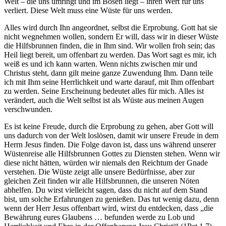
Welt – die uns umringt und im Bösen liegt – ihren Wert für uns
verliert. Diese Welt muss eine Wüste für uns werden.
Alles wird durch Ihn angeordnet, selbst die Erprobung. Gott hat sie
nicht wegnehmen wollen, sondern Er will, dass wir in dieser Wüste
die Hilfsbrunnen finden, die in Ihm sind. Wir wollen froh sein; das
Heil liegt bereit, um offenbart zu werden. Das Wort sagt es mir, ich
weiß es und ich kann warten. Wenn nichts zwischen mir und
Christus steht, dann gilt meine ganze Zuwendung Ihm. Dann teile
ich mit Ihm seine Herrlichkeit und warte darauf, mit Ihm offenbart
zu werden. Seine Erscheinung bedeutet alles für mich. Alles ist
verändert, auch die Welt selbst ist als Wüste aus meinen Augen
verschwunden.
Es ist keine Freude, durch die Erprobung zu gehen, aber Gott will
uns dadurch von der Welt loslösen, damit wir unsere Freude in dem
Herrn Jesus finden. Die Folge davon ist, dass uns während unserer
Wüstenreise alle Hilfsbrunnen Gottes zu Diensten stehen. Wenn wir
diese nicht hätten, würden wir niemals den Reichtum der Gnade
verstehen. Die Wüste zeigt alle unsere Bedürfnisse, aber zur
gleichen Zeit finden wir alle Hilfsbrunnen, die unseren Nöten
abhelfen. Du wirst vielleicht sagen, dass du nicht auf dem Stand
bist, um solche Erfahrungen zu genießen. Das tut wenig dazu, denn
wenn der Herr Jesus offenbart wird, wirst du entdecken, dass „die
Bewährung eures Glaubens … befunden werde zu Lob und