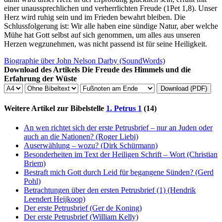
einer unaussprechlichen und verherrlichten Freude (
1Pet 1,8
). Unser
Herz wird ruhig sein und im Frieden bewahrt bleiben. Die
Schlussfolgerung ist: Wir alle haben eine sündige Natur, aber welche
Mühe hat Gott selbst auf sich genommen, um alles aus unseren
Herzen wegzunehmen, was nicht passend ist für seine Heiligkeit.
Biographie über
John Nelson Darby
(SoundWords)
Download des Artikels
Die Freude des Himmels und die
Erfahrung der Wüste
Download (PDF)
Weitere Artikel zur Bibelstelle
1. Petrus 1
(14)
An wen richtet sich der erste Petrusbrief – nur an Juden oder
auch an die Nationen?
(Roger Liebi)
Auserwählung – wozu?
(Dirk Schürmann)
Besonderheiten im Text der Heiligen Schrift – Wort
(Christian
Briem)
Bestraft mich Gott durch Leid für begangene Sünden?
(Gerd
Pohl)
Betrachtungen über den ersten Petrusbrief (1)
(Hendrik
Leendert Heijkoop)
Der erste Petrusbrief
(Ger de Koning)
Der erste Petrusbrief
(William Kelly)