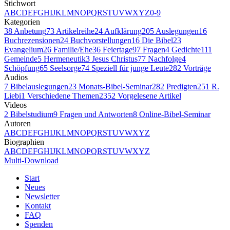
Stichwort
A
B
C
D
E
F
G
H
I
J
K
L
M
N
O
P
Q
R
S
T
U
V
W
X
Y
Z
0-9
Kategorien
38
Anbetung
73
Artikelreihe
24
Aufklärung
205
Auslegungen
16
Buchrezensionen
24
Buchvorstellungen
16
Die Bibel
23
Evangelium
26
Familie/Ehe
36
Feiertage
97
Fragen
4
Gedichte
111
Gemeinde
5
Hermeneutik
3
Jesus Christus
77
Nachfolge
4
Schöpfung
65
Seelsorge
74
Speziell für junge Leute
282
Vorträge
Audios
7
Bibelauslegungen
23
Monats-Bibel-Seminar
282
Predigten
251
R.
Liebi
1
Verschiedene Themen
2352
Vorgelesene Artikel
Videos
2
Bibelstudium
9
Fragen und Antworten
8
Online-Bibel-Seminar
Autoren
A
B
C
D
E
F
G
H
I
J
K
L
M
N
O
P
Q
R
S
T
U
V
W
X
Y
Z
Biographien
A
B
C
D
E
F
G
H
I
J
K
L
M
N
O
P
Q
R
S
T
U
V
W
X
Y
Z
Multi-Download
Start
Neues
Newsletter
Kontakt
FAQ
Spenden