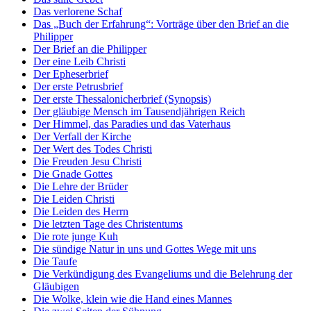
Das verlorene Schaf
Das „Buch der Erfahrung“: Vorträge über den Brief an die
Philipper
Der Brief an die Philipper
Der eine Leib Christi
Der Epheserbrief
Der erste Petrusbrief
Der erste Thessalonicherbrief (Synopsis)
Der gläubige Mensch im Tausendjährigen Reich
Der Himmel, das Paradies und das Vaterhaus
Der Verfall der Kirche
Der Wert des Todes Christi
Die Freuden Jesu Christi
Die Gnade Gottes
Die Lehre der Brüder
Die Leiden Christi
Die Leiden des Herrn
Die letzten Tage des Christentums
Die rote junge Kuh
Die sündige Natur in uns und Gottes Wege mit uns
Die Taufe
Die Verkündigung des Evangeliums und die Belehrung der
Gläubigen
Die Wolke, klein wie die Hand eines Mannes