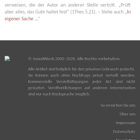
verweisen, die der Autor an anderer Stelle vertritt. „Prüft
aber alles, das Gute haltet fest“ (1Thes 5,21). – Siehe auch „
In
eigener Sache ...
“
©
SoundWords
2000–2026. Alle Rechte vorbehalten.
Alle Artikel sind lediglich für den privaten Gebrauch gedacht.
Sie können auch ohne Nachfrage privat verteilt werden.
Kommerzielle Vervielfältigungen jeder Art sind nicht
gestattet. Veröffentlichungen auf anderen Internetseiten
sind nur nach Rücksprache möglich.
So erreichen Sie uns
Über uns
Impressum
Datenschutz