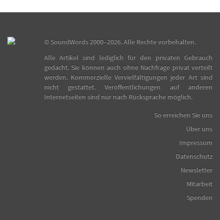
©
SoundWords
2000–2026. Alle Rechte vorbehalten.
Alle Artikel sind lediglich für den privaten Gebrauch
gedacht. Sie können auch ohne Nachfrage privat verteilt
werden. Kommerzielle Vervielfältigungen jeder Art sind
nicht gestattet. Veröffentlichungen auf anderen
Internetseiten sind nur nach Rücksprache möglich.
So erreichen Sie uns
Über uns
Impressum
Datenschutz
Newsletter
Mitarbeit
Spenden