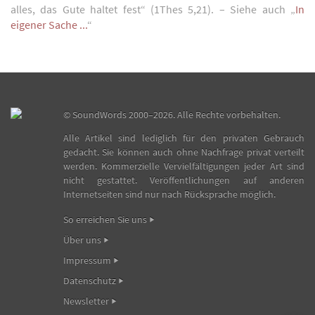
alles, das Gute haltet fest“ (1Thes 5,21). – Siehe auch „
In
eigener Sache ...
“
©
SoundWords
2000–2026. Alle Rechte vorbehalten.
Alle Artikel sind lediglich für den privaten Gebrauch
gedacht. Sie können auch ohne Nachfrage privat verteilt
werden. Kommerzielle Vervielfältigungen jeder Art sind
nicht gestattet. Veröffentlichungen auf anderen
Internetseiten sind nur nach Rücksprache möglich.
So erreichen Sie uns
Über uns
Impressum
Datenschutz
Newsletter