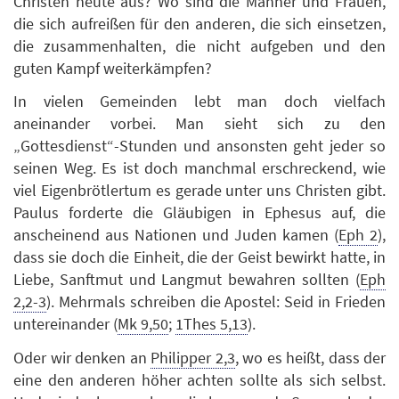
Christen heute aus? Wo sind die Männer und Frauen,
die sich aufreißen für den anderen, die sich einsetzen,
die zusammenhalten, die nicht aufgeben und den
guten Kampf weiterkämpfen?
In vielen Gemeinden lebt man doch vielfach
aneinander vorbei. Man sieht sich zu den
„Gottesdienst“-Stunden und ansonsten geht jeder so
seinen Weg. Es ist doch manchmal erschreckend, wie
viel Eigenbrötlertum es gerade unter uns Christen gibt.
Paulus forderte die Gläubigen in Ephesus auf, die
anscheinend aus Nationen und Juden kamen (
Eph 2
),
dass sie doch die Einheit, die der Geist bewirkt hatte, in
Liebe, Sanftmut und Langmut bewahren sollten (
Eph
2,2-3
). Mehrmals schreiben die Apostel: Seid in Frieden
untereinander (
Mk 9,50
;
1Thes 5,13
).
Oder wir denken an
Philipper 2,3
, wo es heißt, dass der
eine den anderen höher achten sollte als sich selbst.