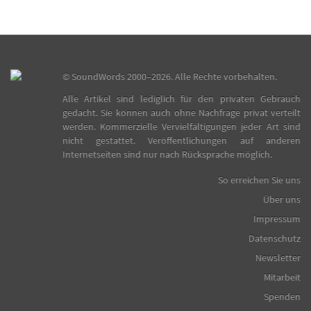
©
SoundWords
2000–2026. Alle Rechte vorbehalten.
Alle Artikel sind lediglich für den privaten Gebrauch
gedacht. Sie können auch ohne Nachfrage privat verteilt
werden. Kommerzielle Vervielfältigungen jeder Art sind
nicht gestattet. Veröffentlichungen auf anderen
Internetseiten sind nur nach Rücksprache möglich.
So erreichen Sie uns
Über uns
Impressum
Datenschutz
Newsletter
Mitarbeit
Spenden